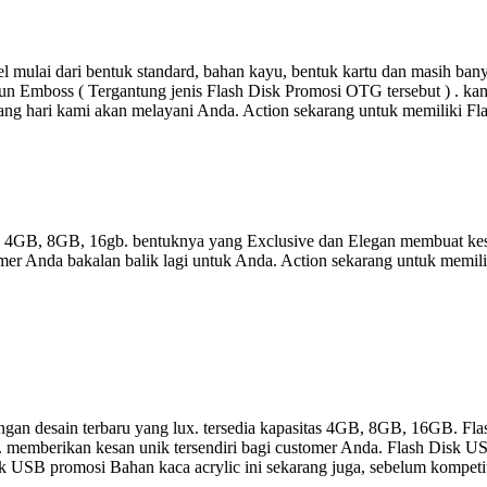
 mulai dari bentuk standard, bahan kayu, bentuk kartu dan masih ba
un Emboss ( Tergantung jenis Flash Disk Promosi OTG tersebut ) . kami
ang hari kami akan melayani Anda. Action sekarang untuk memiliki F
as 4GB, 8GB, 16gb. bentuknya yang Exclusive dan Elegan membuat kes
er Anda bakalan balik lagi untuk Anda. Action sekarang untuk memili
gan desain terbaru yang lux. tersedia kapasitas 4GB, 8GB, 16GB. Fla
a. memberikan kesan unik tersendiri bagi customer Anda. Flash Disk US
 Disk USB promosi Bahan kaca acrylic ini sekarang juga, sebelum kompet