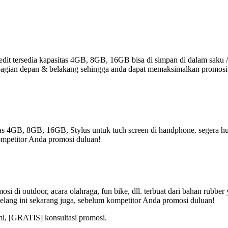
it tersedia kapasitas 4GB, 8GB, 16GB bisa di simpan di dalam saku /
r di bagian depan & belakang sehingga anda dapat memaksimalkan promos
tas 4GB, 8GB, 16GB, Stylus untuk tuch screen di handphone. segera hub
ompetitor Anda promosi duluan!
i di outdoor, acara olahraga, fun bike, dll. terbuat dari bahan rubbe
elang ini sekarang juga, sebelum kompetitor Anda promosi duluan!
mi, [GRATIS] konsultasi promosi.