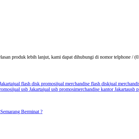
lasan produk lebih lanjut, kami dapat dihubungi di nomor telphone / (
Jakarta
jual flash disk promosi
jual merchandise flash disk
jual merchandi
promosi
jual usb Jakarta
jual usb promosi
merchandise kantor Jakarta
usb p
ke Semarang Berminat ?