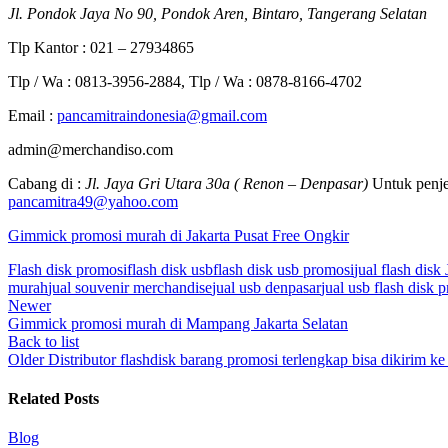
Jl. Pondok Jaya No 90, Pondok Aren, Bintaro, Tangerang Selatan
Tlp Kantor : 021 – 27934865
Tlp / Wa : 0813-3956-2884, Tlp / Wa : 0878-8166-4702
Email :
pancamitraindonesia@gmail.com
admin@merchandiso.com
Cabang di :
Jl. Jaya Gri Utara 30a ( Renon – Denpasar)
Untuk penje
pancamitra49@yahoo.com
Gimmick promosi murah di Jakarta Pusat Free Ongkir
Flash disk promosi
flash disk usb
flash disk usb promosi
jual flash disk 
murah
jual souvenir merchandise
jual usb denpasar
jual usb flash disk 
Newer
Gimmick promosi murah di Mampang Jakarta Selatan
Back to list
Older
Distributor flashdisk barang promosi terlengkap bisa dikirim 
Related Posts
Blog