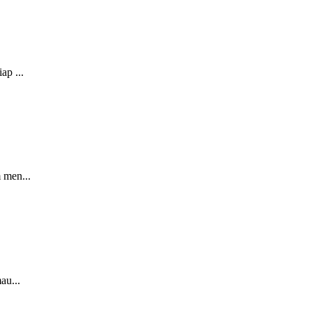
ap ...
 men...
au...