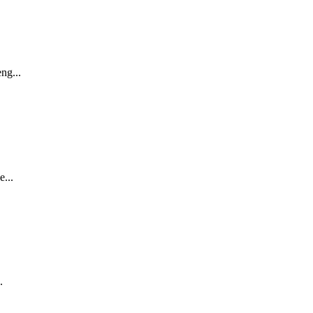
ng...
...
.