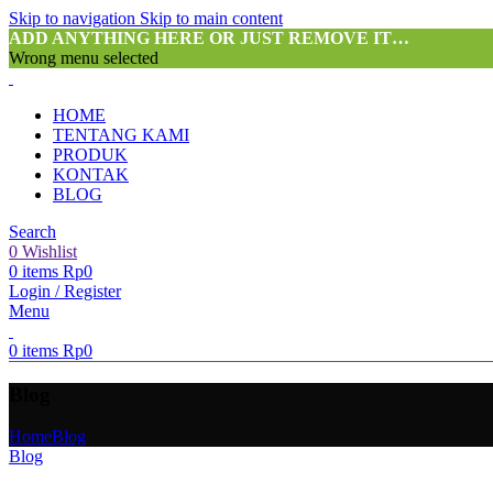
Skip to navigation
Skip to main content
ADD ANYTHING HERE OR JUST REMOVE IT…
Wrong menu selected
HOME
TENTANG KAMI
PRODUK
KONTAK
BLOG
Search
0
Wishlist
0
items
Rp
0
Login / Register
Menu
0
items
Rp
0
Blog
Home
Blog
Blog