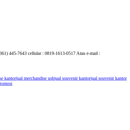
0361) 445-7643 cellular : 0819-1613-0517 Atau e-mail :
se kantor
jual merchandise usb
jual souvenir kantor
jual souvenir kantor
romosi