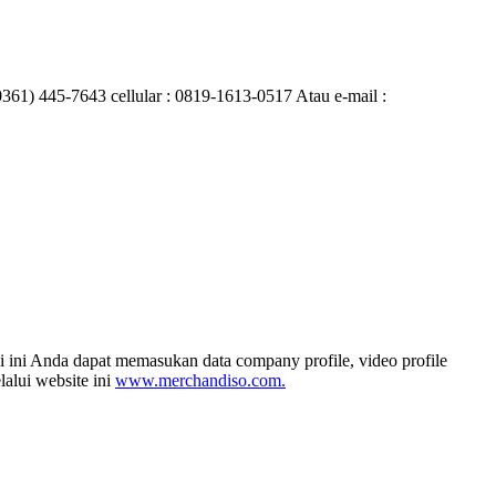
0361) 445-7643 cellular : 0819-1613-0517 Atau e-mail :
i ini Anda dapat memasukan data company profile, video profile
alui website ini
www.merchandiso.com.