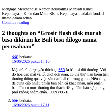
Mengapa Merchandise Kantor Berkualitas Menjadi Kunci
Kepercayaan Klien dan Mitra Bisnis Kepercayaan adalah fondasi
utama dalam setiap ...
Continue reading
2 thoughts on “
Grosir flash disk murah
bisa dikirim ke Bali bisa dilogo nama
perusahaan
”
66B
berkata:
16/06/2026 pukul 17:10
Một trò rất được yêu thích tại
66B
là bắn cá đổi thưởng. Với
đồ họa đẹp mắt và lối chơi đơn giản, có thể thư giãn kiếm tiền
thưởng thông qua việc săn các loài cá trong game. Nền tảng
đã cung cấp nhiều phiên bản bắn cá khác nhau, mỗi phiên
bản đều có mức thưởng thử thách riêng, đảm bảo sự phong
phú không nhàm chán. TONY06-16
66B
berkata:
16/06/2026 pukul 17:11