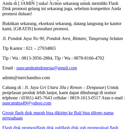
Anda di [ JAMIN ] suka! Action sekarang untuk memiliki Flash
Disk promosi gelang ini sekarang juga, sebelum kompetitor Anda
promosi duluan!
Buktikan sekarang, eksekusi sekarang, datang langsung ke kantor
kami, [GRATIS] konsultasi promosi.
Jl. Pondok Jaya No 90, Pondok Aren, Bintaro, Tangerang Selatan
Tlp Kantor : 021 – 27934865
Tlp / Wa : 0813-3956-2884, Tlp / Wa : 0878-8166-4702
Email :
pancamitraindonesia@gmail.com
admin@merchandiso.com
Cabang di :
Jl. Jaya Gri Utara 30a ( Renon – Denpasar)
Untuk
penjelasan produk lebih lanjut, kami dapat dihubungi di nomor
telphone / (0361) 445-7643 cellular : 0819-1613-0517 Atau e-mail :
pancamitra49@yahoo.com
Grosir flash disk murah bisa dikirim ke Bali bisa dilogo nama
perusahaan
Flash disk promosi
flash disk usb
flash disk usb promosi
jual flash