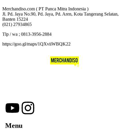
Merchandiso.com ( PT Panca Mitra Indonesia )
Jl. Pd. Jaya No.90, Pd. Jaya, Pd. Aren, Kota Tangerang Selatan,
Banten 15224
(021) 27934865
Tlp / wa ; 0813-3956-2884
https://goo.gl/maps/1QXviiWBQK22
Merchandiso adalah produsen Souvenir Promosi yang
berpengalaman lebih dari 10 tahun, Terbukti Melayani lebih dari
750 Perusahaan dan memproduksi lebih dari 500.000
Merchandise (Souvenir Kantor terbaik kami sajikan untuk Anda).
Menu