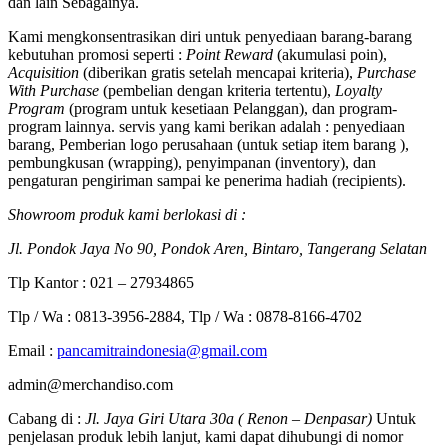
dan lain Sebagainya.
Kami mengkonsentrasikan diri untuk penyediaan barang-barang
kebutuhan promosi seperti :
Point Reward
(akumulasi poin),
Acquisition
(diberikan gratis setelah mencapai kriteria),
Purchase
With Purchase
(pembelian dengan kriteria tertentu),
Loyalty
Program
(program untuk kesetiaan Pelanggan), dan program-
program lainnya. servis yang kami berikan adalah : penyediaan
barang, Pemberian logo perusahaan (untuk setiap item barang ),
pembungkusan (wrapping), penyimpanan (inventory), dan
pengaturan pengiriman sampai ke penerima hadiah (recipients).
Showroom produk kami berlokasi di :
Jl. Pondok Jaya No 90, Pondok Aren, Bintaro, Tangerang Selatan
Tlp Kantor : 021 – 27934865
Tlp / Wa : 0813-3956-2884, Tlp / Wa : 0878-8166-4702
Email :
pancamitraindonesia@gmail.com
admin@merchandiso.com
Cabang di :
Jl. Jaya Giri Utara 30a ( Renon – Denpasar)
Untuk
penjelasan produk lebih lanjut, kami dapat dihubungi di nomor