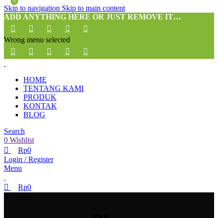
0
0
Skip to navigation
Skip to main content
ADD ANYTHING HERE OR JUST REMOVE IT…
Wrong menu selected
HOME
TENTANG KAMI
PRODUK
KONTAK
BLOG
Search
0
Wishlist
Rp
0
Login / Register
Menu
Rp
0