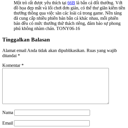
Một trò rất được yêu thích tại
66B
là bắn cá đổi thưởng. Với
đồ họa đẹp mắt và lối chơi đơn giản, có thể thư giãn kiếm tiền
thưởng thông qua việc săn các loài cá trong game. Nền tảng
đã cung cấp nhiều phiên bản bắn cá khác nhau, mỗi phiên
bản đều có mức thưởng thử thách riêng, đảm bảo sự phong
phú không nhàm chán. TONY06-16
Tinggalkan Balasan
Alamat email Anda tidak akan dipublikasikan.
Ruas yang wajib
ditandai
*
Komentar
*
Nama
Email