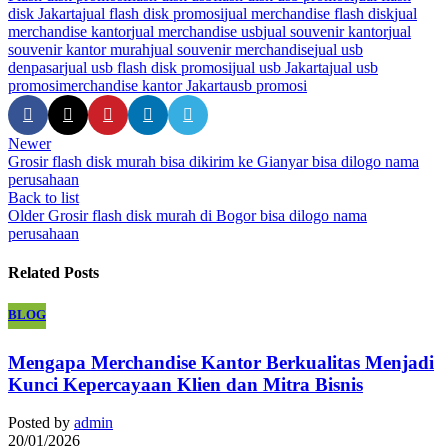
disk Jakarta
jual flash disk promosi
jual merchandise flash disk
jual
merchandise kantor
jual merchandise usb
jual souvenir kantor
jual
souvenir kantor murah
jual souvenir merchandise
jual usb
denpasar
jual usb flash disk promosi
jual usb Jakarta
jual usb
promosi
merchandise kantor Jakarta
usb promosi
Newer
Grosir flash disk murah bisa dikirim ke Gianyar bisa dilogo nama
perusahaan
Back to list
Older
Grosir flash disk murah di Bogor bisa dilogo nama
perusahaan
Related Posts
BLOG
Mengapa Merchandise Kantor Berkualitas Menjadi
Kunci Kepercayaan Klien dan Mitra Bisnis
Posted by
admin
20/01/2026