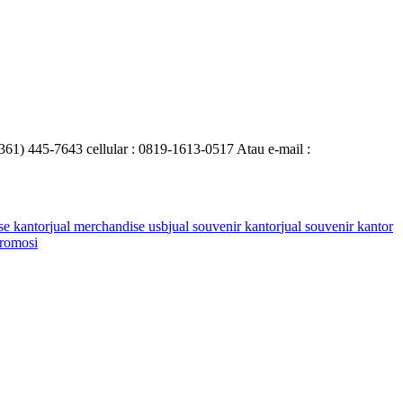
0361) 445-7643 cellular : 0819-1613-0517 Atau e-mail :
se kantor
jual merchandise usb
jual souvenir kantor
jual souvenir kantor
romosi