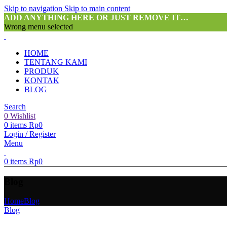
Skip to navigation
Skip to main content
ADD ANYTHING HERE OR JUST REMOVE IT…
Wrong menu selected
HOME
TENTANG KAMI
PRODUK
KONTAK
BLOG
Search
0
Wishlist
0
items
Rp
0
Login / Register
Menu
0
items
Rp
0
Blog
Home
Blog
Blog