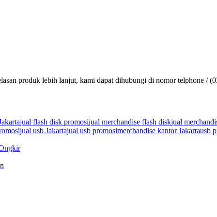
lasan produk lebih lanjut, kami dapat dihubungi di nomor telphone / (
Jakarta
jual flash disk promosi
jual merchandise flash disk
jual merchandi
promosi
jual usb Jakarta
jual usb promosi
merchandise kantor Jakarta
usb p
 Ongkir
an