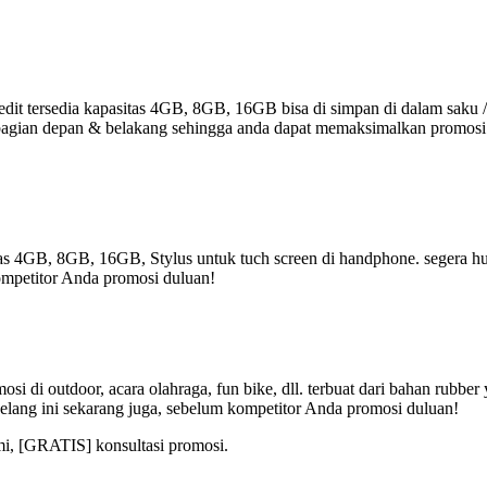
it tersedia kapasitas 4GB, 8GB, 16GB bisa di simpan di dalam saku /
r di bagian depan & belakang sehingga anda dapat memaksimalkan promos
tas 4GB, 8GB, 16GB, Stylus untuk tuch screen di handphone. segera hub
ompetitor Anda promosi duluan!
i di outdoor, acara olahraga, fun bike, dll. terbuat dari bahan rubbe
elang ini sekarang juga, sebelum kompetitor Anda promosi duluan!
mi, [GRATIS] konsultasi promosi.