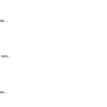
ap ...
 men...
au...