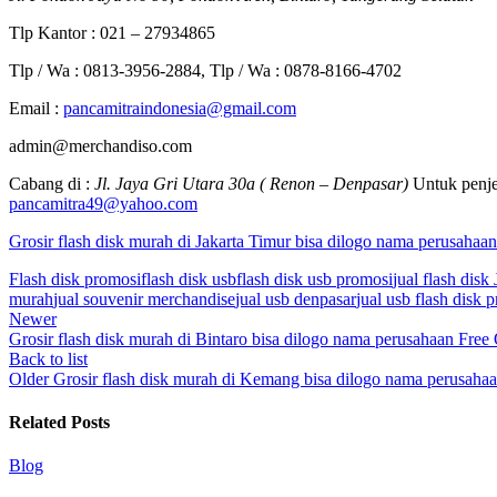
Tlp Kantor : 021 – 27934865
Tlp / Wa : 0813-3956-2884, Tlp / Wa : 0878-8166-4702
Email :
pancamitraindonesia@gmail.com
admin@merchandiso.com
Cabang di :
Jl. Jaya Gri Utara 30a ( Renon – Denpasar)
Untuk penje
pancamitra49@yahoo.com
Grosir flash disk murah di Jakarta Timur bisa dilogo nama perusahaan
Flash disk promosi
flash disk usb
flash disk usb promosi
jual flash disk 
murah
jual souvenir merchandise
jual usb denpasar
jual usb flash disk 
Newer
Grosir flash disk murah di Bintaro bisa dilogo nama perusahaan Free
Back to list
Older
Grosir flash disk murah di Kemang bisa dilogo nama perusaha
Related Posts
Blog