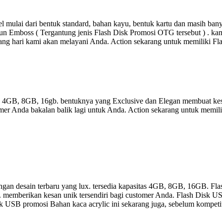
 mulai dari bentuk standard, bahan kayu, bentuk kartu dan masih ba
un Emboss ( Tergantung jenis Flash Disk Promosi OTG tersebut ) . kami
ang hari kami akan melayani Anda. Action sekarang untuk memiliki F
as 4GB, 8GB, 16gb. bentuknya yang Exclusive dan Elegan membuat kes
er Anda bakalan balik lagi untuk Anda. Action sekarang untuk memili
gan desain terbaru yang lux. tersedia kapasitas 4GB, 8GB, 16GB. Fla
a. memberikan kesan unik tersendiri bagi customer Anda. Flash Disk US
 Disk USB promosi Bahan kaca acrylic ini sekarang juga, sebelum kompet