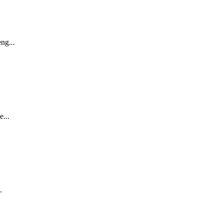
ng...
...
.