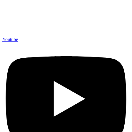
Merchandiso adalah produsen Souvenir Promosi yang
berpengalaman lebih dari 10 tahun, Terbukti Melayani lebih dari
750 Perusahaan dan memproduksi lebih dari 500.000 Merchandise
(Souvenir Kantor terbaik kami sajikan untuk Anda).
Youtube