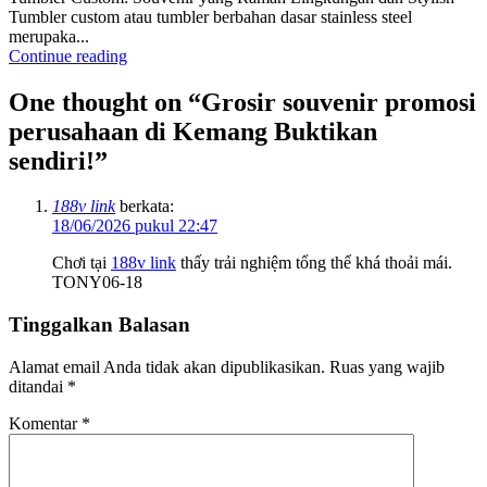
Tumbler custom atau tumbler berbahan dasar stainless steel
merupaka...
Continue reading
One thought on “
Grosir souvenir promosi
perusahaan di Kemang Buktikan
sendiri!
”
188v link
berkata:
18/06/2026 pukul 22:47
Chơi tại
188v link
thấy trải nghiệm tổng thể khá thoải mái.
TONY06-18
Tinggalkan Balasan
Alamat email Anda tidak akan dipublikasikan.
Ruas yang wajib
ditandai
*
Komentar
*