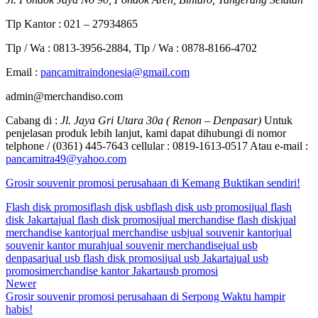
Tlp Kantor : 021 – 27934865
Tlp / Wa : 0813-3956-2884, Tlp / Wa : 0878-8166-4702
Email :
pancamitraindonesia@gmail.com
admin@merchandiso.com
Cabang di :
Jl. Jaya Gri Utara 30a ( Renon – Denpasar)
Untuk
penjelasan produk lebih lanjut, kami dapat dihubungi di nomor
telphone / (0361) 445-7643 cellular : 0819-1613-0517 Atau e-mail :
pancamitra49@yahoo.com
Grosir souvenir promosi perusahaan di Kemang Buktikan sendiri!
Flash disk promosi
flash disk usb
flash disk usb promosi
jual flash
disk Jakarta
jual flash disk promosi
jual merchandise flash disk
jual
merchandise kantor
jual merchandise usb
jual souvenir kantor
jual
souvenir kantor murah
jual souvenir merchandise
jual usb
denpasar
jual usb flash disk promosi
jual usb Jakarta
jual usb
promosi
merchandise kantor Jakarta
usb promosi
Newer
Grosir souvenir promosi perusahaan di Serpong Waktu hampir
habis!