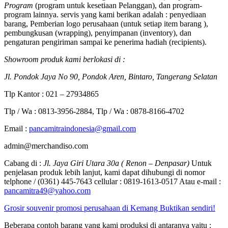
Program
(program untuk kesetiaan Pelanggan), dan program-
program lainnya. servis yang kami berikan adalah : penyediaan
barang, Pemberian logo perusahaan (untuk setiap item barang ),
pembungkusan (wrapping), penyimpanan (inventory), dan
pengaturan pengiriman sampai ke penerima hadiah (recipients).
Showroom produk kami berlokasi di :
Jl. Pondok Jaya No 90, Pondok Aren, Bintaro, Tangerang Selatan
Tlp Kantor : 021 – 27934865
Tlp / Wa : 0813-3956-2884, Tlp / Wa : 0878-8166-4702
Email :
pancamitraindonesia@gmail.com
admin@merchandiso.com
Cabang di :
Jl. Jaya Giri Utara 30a ( Renon – Denpasar)
Untuk
penjelasan produk lebih lanjut, kami dapat dihubungi di nomor
telphone / (0361) 445-7643 cellular : 0819-1613-0517 Atau e-mail :
pancamitra49@yahoo.com
Grosir souvenir promosi perusahaan di Kemang Buktikan sendiri!
Beberapa contoh barang yang kami produksi di antaranya yaitu :