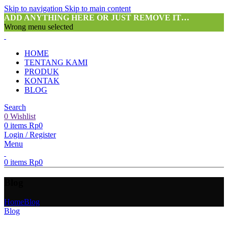
Skip to navigation
Skip to main content
ADD ANYTHING HERE OR JUST REMOVE IT…
Wrong menu selected
HOME
TENTANG KAMI
PRODUK
KONTAK
BLOG
Search
0
Wishlist
0
items
Rp
0
Login / Register
Menu
0
items
Rp
0
Blog
Home
Blog
Blog