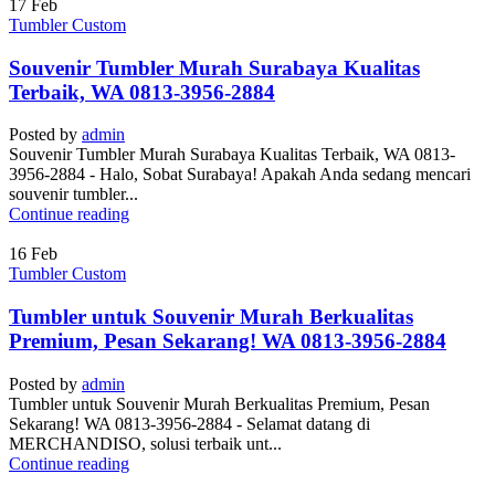
17
Feb
Tumbler Custom
Souvenir Tumbler Murah Surabaya Kualitas
Terbaik, WA 0813-3956-2884
Posted by
admin
Souvenir Tumbler Murah Surabaya Kualitas Terbaik, WA 0813-
3956-2884 - Halo, Sobat Surabaya! Apakah Anda sedang mencari
souvenir tumbler...
Continue reading
16
Feb
Tumbler Custom
Tumbler untuk Souvenir Murah Berkualitas
Premium, Pesan Sekarang! WA 0813-3956-2884
Posted by
admin
Tumbler untuk Souvenir Murah Berkualitas Premium, Pesan
Sekarang! WA 0813-3956-2884 - Selamat datang di
MERCHANDISO, solusi terbaik unt...
Continue reading