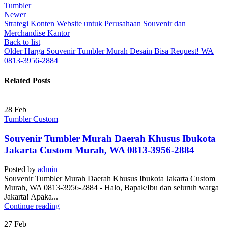
Tumbler
Newer
Strategi Konten Website untuk Perusahaan Souvenir dan
Merchandise Kantor
Back to list
Older
Harga Souvenir Tumbler Murah Desain Bisa Request! WA
0813-3956-2884
Related Posts
28
Feb
Tumbler Custom
Souvenir Tumbler Murah Daerah Khusus Ibukota
Jakarta Custom Murah, WA 0813-3956-2884
Posted by
admin
Souvenir Tumbler Murah Daerah Khusus Ibukota Jakarta Custom
Murah, WA 0813-3956-2884 - Halo, Bapak/Ibu dan seluruh warga
Jakarta! Apaka...
Continue reading
27
Feb