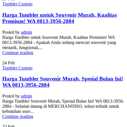
Tumbler Custom
Harga Tumbler untuk Souvenir Murah, Kualitas
Premium! WA 0813-3956-2884
Posted by
admin
Harga Tumbler untuk Souvenir Murah, Kualitas Premium! WA
0813-3956-2884 - Apakah Anda sedang mencari souvenir yang
menarik, fungsional,...
Continue reading
24
Feb
Tumbler Custom
Harga Tumbler Souvenir Murah, Spesial Bulan Ini!
WA 0813-3956-2884
Posted by
admin
Harga Tumbler Souvenir Murah, Spesial Bulan Ini! WA 0813-3956-
2884 - Selamat datang di MERCHANDISO, solusi terbaik untuk
kebutuhan souv...
Continue reading
22
Feb