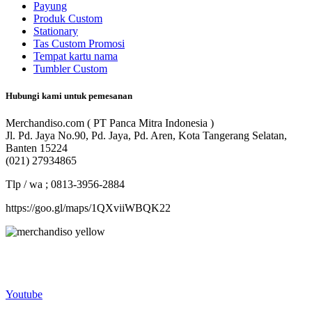
Payung
Produk Custom
Stationary
Tas Custom Promosi
Tempat kartu nama
Tumbler Custom
Hubungi kami untuk pemesanan
Merchandiso.com ( PT Panca Mitra Indonesia )
Jl. Pd. Jaya No.90, Pd. Jaya, Pd. Aren, Kota Tangerang Selatan,
Banten 15224
(021) 27934865
Tlp / wa ; 0813-3956-2884
https://goo.gl/maps/1QXviiWBQK22
Merchandiso adalah produsen Souvenir Promosi yang
berpengalaman lebih dari 10 tahun, Terbukti Melayani lebih dari
750 Perusahaan dan memproduksi lebih dari 500.000 Merchandise
(Souvenir Kantor terbaik kami sajikan untuk Anda).
Youtube