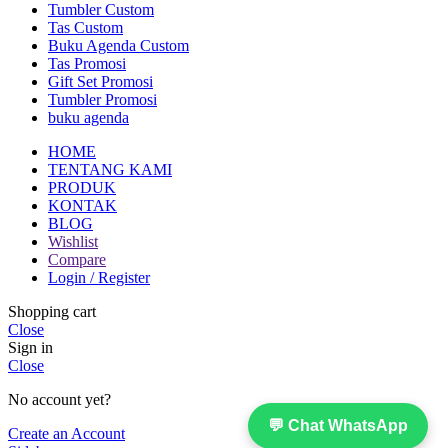
Tumbler Custom
Tas Custom
Buku Agenda Custom
Tas Promosi
Gift Set Promosi
Tumbler Promosi
buku agenda
HOME
TENTANG KAMI
PRODUK
KONTAK
BLOG
Wishlist
Compare
Login / Register
Shopping cart
Close
Sign in
Close
No account yet?
💬 Chat WhatsApp
Create an Account