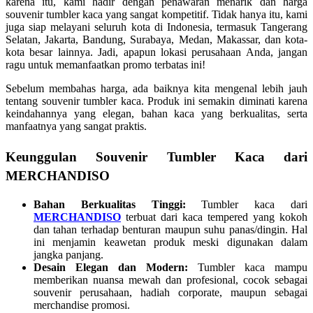
karena itu, kami hadir dengan penawaran menarik dan harga
souvenir tumbler kaca yang sangat kompetitif. Tidak hanya itu, kami
juga siap melayani seluruh kota di Indonesia, termasuk Tangerang
Selatan, Jakarta, Bandung, Surabaya, Medan, Makassar, dan kota-
kota besar lainnya. Jadi, apapun lokasi perusahaan Anda, jangan
ragu untuk memanfaatkan promo terbatas ini!
Sebelum membahas harga, ada baiknya kita mengenal lebih jauh
tentang souvenir tumbler kaca. Produk ini semakin diminati karena
keindahannya yang elegan, bahan kaca yang berkualitas, serta
manfaatnya yang sangat praktis.
Keunggulan Souvenir Tumbler Kaca dari
MERCHANDISO
Bahan Berkualitas Tinggi:
Tumbler kaca dari
MERCHANDISO
terbuat dari kaca tempered yang kokoh
dan tahan terhadap benturan maupun suhu panas/dingin. Hal
ini menjamin keawetan produk meski digunakan dalam
jangka panjang.
Desain Elegan dan Modern:
Tumbler kaca mampu
memberikan nuansa mewah dan profesional, cocok sebagai
souvenir perusahaan, hadiah corporate, maupun sebagai
merchandise promosi.