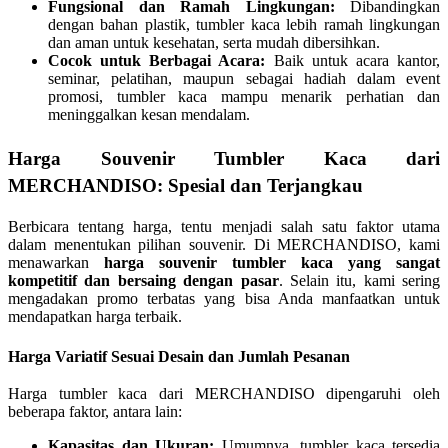
Fungsional dan Ramah Lingkungan:
Dibandingkan
dengan bahan plastik, tumbler kaca lebih ramah lingkungan
dan aman untuk kesehatan, serta mudah dibersihkan.
Cocok untuk Berbagai Acara:
Baik untuk acara kantor,
seminar, pelatihan, maupun sebagai hadiah dalam event
promosi, tumbler kaca mampu menarik perhatian dan
meninggalkan kesan mendalam.
Harga Souvenir Tumbler Kaca dari
MERCHANDISO: Spesial dan Terjangkau
Berbicara tentang harga, tentu menjadi salah satu faktor utama
dalam menentukan pilihan souvenir. Di MERCHANDISO, kami
menawarkan
harga souvenir tumbler kaca yang sangat
kompetitif dan bersaing dengan pasar
. Selain itu, kami sering
mengadakan promo terbatas yang bisa Anda manfaatkan untuk
mendapatkan harga terbaik.
Harga Variatif Sesuai Desain dan Jumlah Pesanan
Harga tumbler kaca dari MERCHANDISO dipengaruhi oleh
beberapa faktor, antara lain:
Kapasitas dan Ukuran:
Umumnya, tumbler kaca tersedia