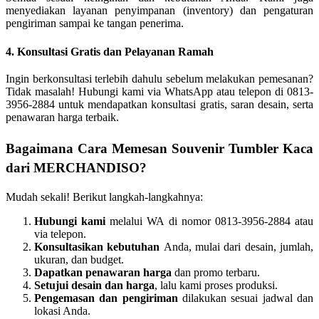
menyediakan layanan penyimpanan (inventory) dan pengaturan
pengiriman sampai ke tangan penerima.
4. Konsultasi Gratis dan Pelayanan Ramah
Ingin berkonsultasi terlebih dahulu sebelum melakukan pemesanan?
Tidak masalah! Hubungi kami via WhatsApp atau telepon di 0813-
3956-2884 untuk mendapatkan konsultasi gratis, saran desain, serta
penawaran harga terbaik.
Bagaimana Cara Memesan Souvenir Tumbler Kaca
dari MERCHANDISO?
Mudah sekali! Berikut langkah-langkahnya:
Hubungi kami
melalui WA di nomor 0813-3956-2884 atau
via telepon.
Konsultasikan kebutuhan
Anda, mulai dari desain, jumlah,
ukuran, dan budget.
Dapatkan penawaran harga
dan promo terbaru.
Setujui desain dan harga
, lalu kami proses produksi.
Pengemasan dan pengiriman
dilakukan sesuai jadwal dan
lokasi Anda.