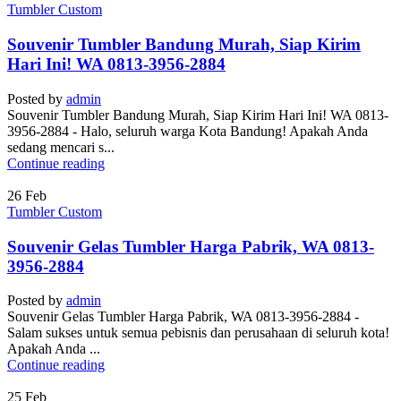
Tumbler Custom
Souvenir Tumbler Bandung Murah, Siap Kirim
Hari Ini! WA 0813-3956-2884
Posted by
admin
Souvenir Tumbler Bandung Murah, Siap Kirim Hari Ini! WA 0813-
3956-2884 - Halo, seluruh warga Kota Bandung! Apakah Anda
sedang mencari s...
Continue reading
26
Feb
Tumbler Custom
Souvenir Gelas Tumbler Harga Pabrik, WA 0813-
3956-2884
Posted by
admin
Souvenir Gelas Tumbler Harga Pabrik, WA 0813-3956-2884 -
Salam sukses untuk semua pebisnis dan perusahaan di seluruh kota!
Apakah Anda ...
Continue reading
25
Feb