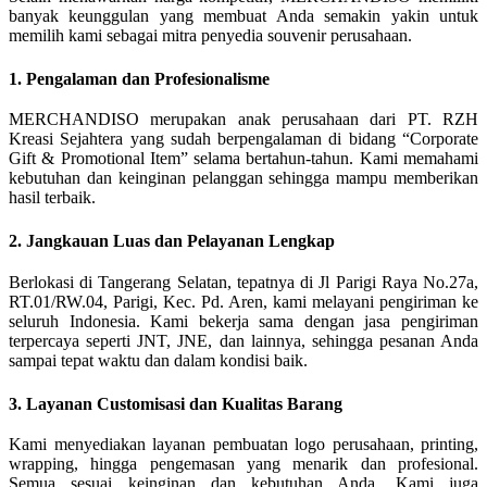
banyak keunggulan yang membuat Anda semakin yakin untuk
memilih kami sebagai mitra penyedia souvenir perusahaan.
1. Pengalaman dan Profesionalisme
MERCHANDISO merupakan anak perusahaan dari PT. RZH
Kreasi Sejahtera yang sudah berpengalaman di bidang “Corporate
Gift & Promotional Item” selama bertahun-tahun. Kami memahami
kebutuhan dan keinginan pelanggan sehingga mampu memberikan
hasil terbaik.
2. Jangkauan Luas dan Pelayanan Lengkap
Berlokasi di Tangerang Selatan, tepatnya di Jl Parigi Raya No.27a,
RT.01/RW.04, Parigi, Kec. Pd. Aren, kami melayani pengiriman ke
seluruh Indonesia. Kami bekerja sama dengan jasa pengiriman
terpercaya seperti JNT, JNE, dan lainnya, sehingga pesanan Anda
sampai tepat waktu dan dalam kondisi baik.
3. Layanan Customisasi dan Kualitas Barang
Kami menyediakan layanan pembuatan logo perusahaan, printing,
wrapping, hingga pengemasan yang menarik dan profesional.
Semua sesuai keinginan dan kebutuhan Anda. Kami juga