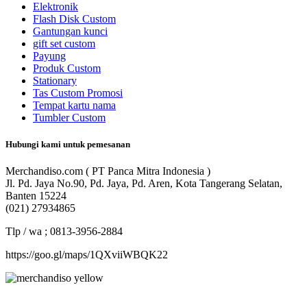
Elektronik
Flash Disk Custom
Gantungan kunci
gift set custom
Payung
Produk Custom
Stationary
Tas Custom Promosi
Tempat kartu nama
Tumbler Custom
Hubungi kami untuk pemesanan
Merchandiso.com ( PT Panca Mitra Indonesia )
Jl. Pd. Jaya No.90, Pd. Jaya, Pd. Aren, Kota Tangerang Selatan,
Banten 15224
(021) 27934865
Tlp / wa ; 0813-3956-2884
https://goo.gl/maps/1QXviiWBQK22
Merchandiso adalah produsen Souvenir Promosi yang
berpengalaman lebih dari 10 tahun, Terbukti Melayani lebih dari