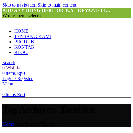
Skip to navigation
Skip to main content
ADD ANYTHING HERE OR JUST REMOVE IT…
Wrong menu selected
HOME
TENTANG KAMI
PRODUK
KONTAK
BLOG
Search
0
Wishlist
0
items
Rp
0
Login / Register
Menu
0
items
Rp
0
Tag Archives: Tumbler
Home
Posts Tagged "Tumbler"