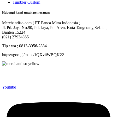
Tumbler Custom
Hubungi kami untuk pemesanan
Merchandiso.com ( PT Panca Mitra Indonesia )
Jl. Pd. Jaya No.90, Pd. Jaya, Pd. Aren, Kota Tangerang Selatan,
Banten 15224
(021) 27934865
Tlp / wa ; 0813-3956-2884
https://goo.gl/maps/1QXviiWBQK22
Merchandiso adalah produsen Souvenir Promosi yang
berpengalaman lebih dari 10 tahun, Terbukti Melayani lebih dari
750 Perusahaan dan memproduksi lebih dari 500.000 Merchandise
(Souvenir Kantor terbaik kami sajikan untuk Anda).
Youtube