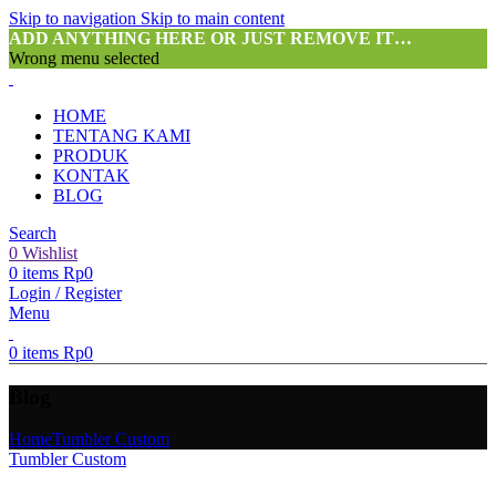
Skip to navigation
Skip to main content
ADD ANYTHING HERE OR JUST REMOVE IT…
Wrong menu selected
HOME
TENTANG KAMI
PRODUK
KONTAK
BLOG
Search
0
Wishlist
0
items
Rp
0
Login / Register
Menu
0
items
Rp
0
Blog
Home
Tumbler Custom
Tumbler Custom