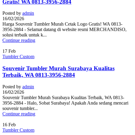
Gratis! WA 0813-3956-2884
Posted by
admin
16/02/2026
Harga Souvenir Tumbler Murah Cetak Logo Gratis! WA 0813-
3956-2884 - Selamat datang di website resmi MERCHANDISO,
solusi terbaik untuk k...
Continue reading
17
Feb
Tumbler Custom
Souvenir Tumbler Murah Surabaya Kualitas
Terbaik, WA 0813-3956-2884
Posted by
admin
16/02/2026
Souvenir Tumbler Murah Surabaya Kualitas Terbaik, WA 0813-
3956-2884 - Halo, Sobat Surabaya! Apakah Anda sedang mencari
souvenir tumbler...
Continue reading
16
Feb
Tumbler Custom