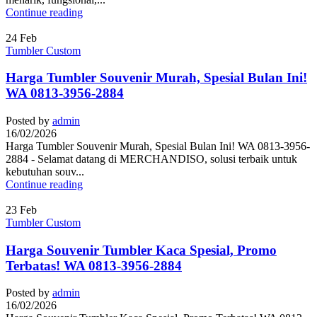
Continue reading
24
Feb
Tumbler Custom
Harga Tumbler Souvenir Murah, Spesial Bulan Ini!
WA 0813-3956-2884
Posted by
admin
16/02/2026
Harga Tumbler Souvenir Murah, Spesial Bulan Ini! WA 0813-3956-
2884 - Selamat datang di MERCHANDISO, solusi terbaik untuk
kebutuhan souv...
Continue reading
23
Feb
Tumbler Custom
Harga Souvenir Tumbler Kaca Spesial, Promo
Terbatas! WA 0813-3956-2884
Posted by
admin
16/02/2026