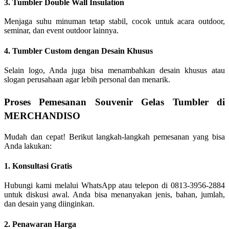
3. Tumbler Double Wall Insulation
Menjaga suhu minuman tetap stabil, cocok untuk acara outdoor,
seminar, dan event outdoor lainnya.
4. Tumbler Custom dengan Desain Khusus
Selain logo, Anda juga bisa menambahkan desain khusus atau
slogan perusahaan agar lebih personal dan menarik.
Proses Pemesanan Souvenir Gelas Tumbler di
MERCHANDISO
Mudah dan cepat! Berikut langkah-langkah pemesanan yang bisa
Anda lakukan:
1. Konsultasi Gratis
Hubungi kami melalui WhatsApp atau telepon di 0813-3956-2884
untuk diskusi awal. Anda bisa menanyakan jenis, bahan, jumlah,
dan desain yang diinginkan.
2. Penawaran Harga