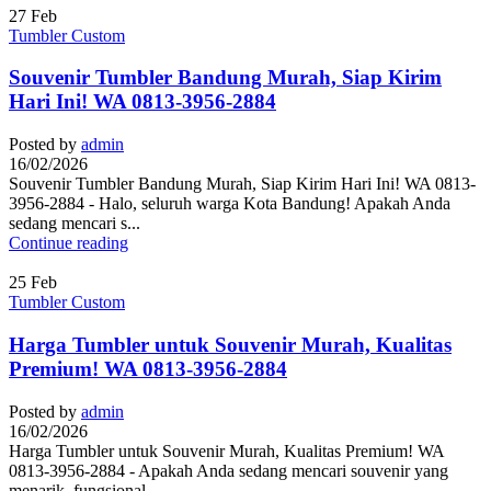
27
Feb
Tumbler Custom
Souvenir Tumbler Bandung Murah, Siap Kirim
Hari Ini! WA 0813-3956-2884
Posted by
admin
16/02/2026
Souvenir Tumbler Bandung Murah, Siap Kirim Hari Ini! WA 0813-
3956-2884 - Halo, seluruh warga Kota Bandung! Apakah Anda
sedang mencari s...
Continue reading
25
Feb
Tumbler Custom
Harga Tumbler untuk Souvenir Murah, Kualitas
Premium! WA 0813-3956-2884
Posted by
admin
16/02/2026
Harga Tumbler untuk Souvenir Murah, Kualitas Premium! WA
0813-3956-2884 - Apakah Anda sedang mencari souvenir yang
menarik, fungsional,...