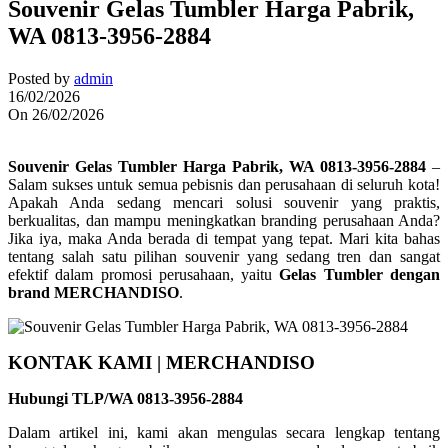
Souvenir Gelas Tumbler Harga Pabrik,
WA 0813-3956-2884
Posted by
admin
16/02/2026
On 26/02/2026
Souvenir Gelas Tumbler Harga Pabrik, WA 0813-3956-2884
–
Salam sukses untuk semua pebisnis dan perusahaan di seluruh kota!
Apakah Anda sedang mencari solusi souvenir yang praktis,
berkualitas, dan mampu meningkatkan branding perusahaan Anda?
Jika iya, maka Anda berada di tempat yang tepat. Mari kita bahas
tentang salah satu pilihan souvenir yang sedang tren dan sangat
efektif dalam promosi perusahaan, yaitu
Gelas Tumbler dengan
brand MERCHANDISO
.
KONTAK KAMI | MERCHANDISO
Hubungi TLP/WA 0813-3956-2884
Dalam artikel ini, kami akan mengulas secara lengkap tentang