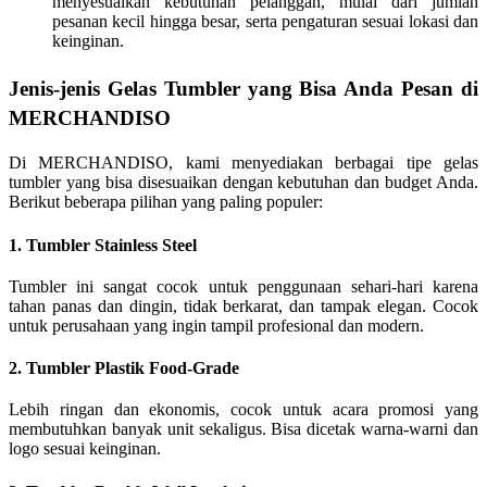
menyesuaikan kebutuhan pelanggan, mulai dari jumlah
pesanan kecil hingga besar, serta pengaturan sesuai lokasi dan
keinginan.
Jenis-jenis Gelas Tumbler yang Bisa Anda Pesan di
MERCHANDISO
Di MERCHANDISO, kami menyediakan berbagai tipe gelas
tumbler yang bisa disesuaikan dengan kebutuhan dan budget Anda.
Berikut beberapa pilihan yang paling populer:
1. Tumbler Stainless Steel
Tumbler ini sangat cocok untuk penggunaan sehari-hari karena
tahan panas dan dingin, tidak berkarat, dan tampak elegan. Cocok
untuk perusahaan yang ingin tampil profesional dan modern.
2. Tumbler Plastik Food-Grade
Lebih ringan dan ekonomis, cocok untuk acara promosi yang
membutuhkan banyak unit sekaligus. Bisa dicetak warna-warni dan
logo sesuai keinginan.