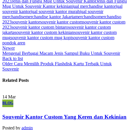
2023
Jenis dan Fungsi Mug Untuk Souvenir Kantor
Jenis dan Fungsi
Mug Untuk Souvenir Kantor kekinian
jual merchandise kantor
jual
souvenir kantor
jual souvenir kantor murah
jual souvenir
merchandise
merchandise kantor Jakarta
merchandiso
merchandiso
2023
souvenir kantor
souvenir kantor custom
souvenir kantor custom
2023
souvenir kantor custom bintaro
souvenir kantor custom
jakarta
souvenir kantor custom kekinian
souvenir kantor custom
mug
souvenir kantor custom mug kopi
souvenir kantor custom
pondok aren
Newer
Mengenal Berbagai Macam Jenis Sampul Buku Untuk Souvenir
Back to list
Older
Cara Memilih Produk Flashdisk Kartu Terbaik Untuk
Souvenir
Related Posts
14
Mar
BLOG
Souvenir Kantor Custom Yang Keren dan Kekinian
Posted by
admin