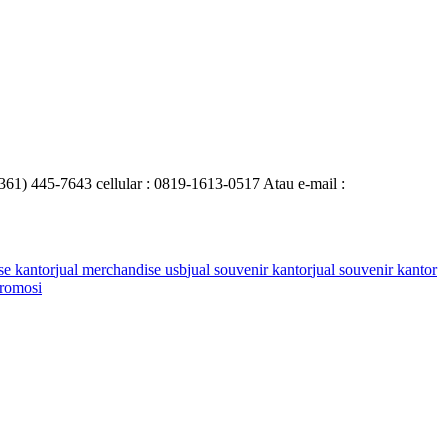
0361) 445-7643 cellular : 0819-1613-0517 Atau e-mail :
se kantor
jual merchandise usb
jual souvenir kantor
jual souvenir kantor
romosi