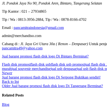
Jl. Pondok Jaya No 90, Pondok Aren, Bintaro, Tangerang Selatan
Tlp Kantor : 021 – 27934865
Tlp / Wa : 0813-3956-2884, Tlp / Wa : 0878-8166-4702
Email :
pancamitraindonesia@gmail.com
admin@merchandiso.com
Cabang di :
Jl. Jaya Gri Utara 30a ( Renon – Denpasar)
Untuk penje
pancamitra49@yahoo.com
Jual barang promosi flash disk logo Di Bintaro Berminat?
Flash disk promosi
flash disk usb
flash disk usb promosi
jual flash disk 
murah
jual souvenir merchandise
jual usb denpasar
jual usb flash disk 
Newer
Jual barang promosi flash disk logo Di Serpong Buktikan sendiri!
Back to list
Older
Jual barang promosi flash disk logo Di Tangerang Berminat?
Related Posts
Blog