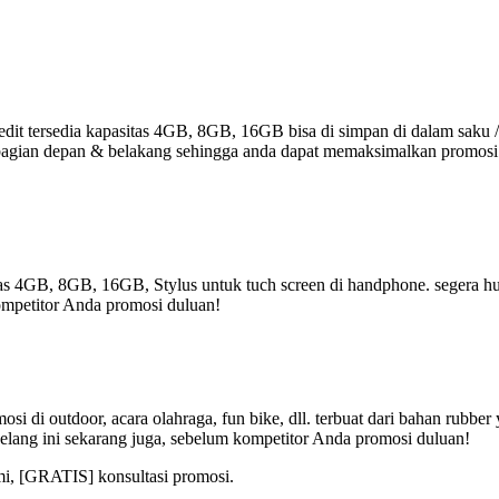
it tersedia kapasitas 4GB, 8GB, 16GB bisa di simpan di dalam saku /
r di bagian depan & belakang sehingga anda dapat memaksimalkan promos
tas 4GB, 8GB, 16GB, Stylus untuk tuch screen di handphone. segera hub
ompetitor Anda promosi duluan!
i di outdoor, acara olahraga, fun bike, dll. terbuat dari bahan rubbe
elang ini sekarang juga, sebelum kompetitor Anda promosi duluan!
mi, [GRATIS] konsultasi promosi.