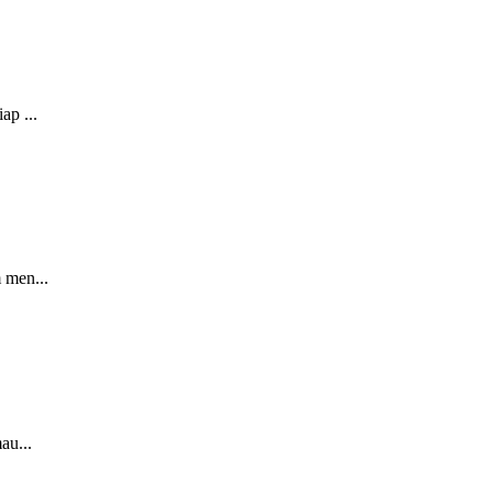
ap ...
 men...
au...