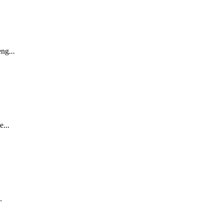
ng...
...
.