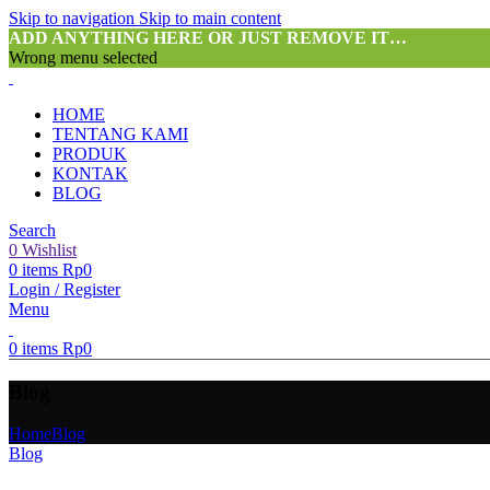
Skip to navigation
Skip to main content
ADD ANYTHING HERE OR JUST REMOVE IT…
Wrong menu selected
HOME
TENTANG KAMI
PRODUK
KONTAK
BLOG
Search
0
Wishlist
0
items
Rp
0
Login / Register
Menu
0
items
Rp
0
Blog
Home
Blog
Blog