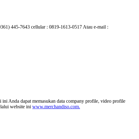
0361) 445-7643 cellular : 0819-1613-0517 Atau e-mail :
i ini Anda dapat memasukan data company profile, video profile
alui website ini
www.merchandiso.com.