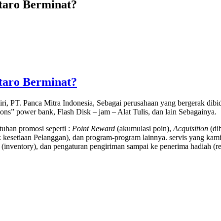
ntaro Berminat?
ntaro Berminat?
ri, PT. Panca Mitra Indonesia, Sebagai perusahaan yang bergerak di
tions” power bank, Flash Disk – jam – Alat Tulis, dan lain Sebagainya.
uhan promosi seperti :
Point Reward
(akumulasi poin),
Acquisition
(di
kesetiaan Pelanggan), dan program-program lainnya. servis yang kami
(inventory), dan pengaturan pengiriman sampai ke penerima hadiah (rec