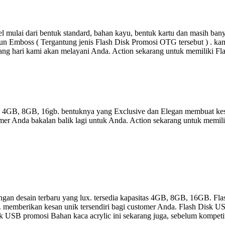
 mulai dari bentuk standard, bahan kayu, bentuk kartu dan masih ba
un Emboss ( Tergantung jenis Flash Disk Promosi OTG tersebut ) . kami
ang hari kami akan melayani Anda. Action sekarang untuk memiliki F
as 4GB, 8GB, 16gb. bentuknya yang Exclusive dan Elegan membuat kes
er Anda bakalan balik lagi untuk Anda. Action sekarang untuk memili
gan desain terbaru yang lux. tersedia kapasitas 4GB, 8GB, 16GB. Fla
a. memberikan kesan unik tersendiri bagi customer Anda. Flash Disk US
 Disk USB promosi Bahan kaca acrylic ini sekarang juga, sebelum kompet