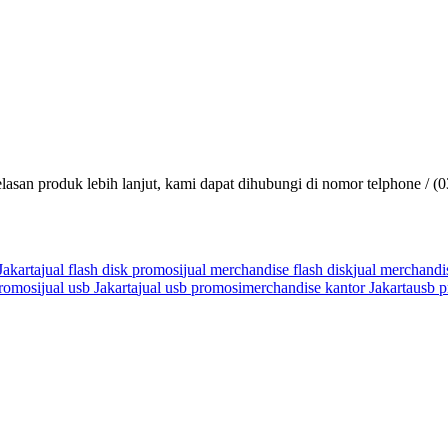
lasan produk lebih lanjut, kami dapat dihubungi di nomor telphone / (
Jakarta
jual flash disk promosi
jual merchandise flash disk
jual merchandi
promosi
jual usb Jakarta
jual usb promosi
merchandise kantor Jakarta
usb p