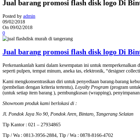
Jual barang promosi flash disk logo Di Bi
Posted by
admin
09/02/2018
On 09/02/2018
0
Jual barang promosi flash disk logo Di Bi
Perkenankanlah kami dalam kesempatan ini untuk memperkenalkan di
seperti pulpen, tempat minum, aneka tas, elektronik, “designer collec
Kami mengkonsentrasikan diri untuk penyediaan barang-barang kebut
(pembelian dengan kriteria tertentu),
Loyalty Program
(program untuk 
(untuk setiap item barang ), pembungkusan (wrapping), penyimpanan 
Showroom produk kami berlokasi di :
Jl. Pondok Jaya No 90, Pondok Aren, Bintaro, Tangerang Selatan
Tlp Kantor : 021 – 27934865
Tlp / Wa : 0813-3956-2884, Tlp / Wa : 0878-8166-4702