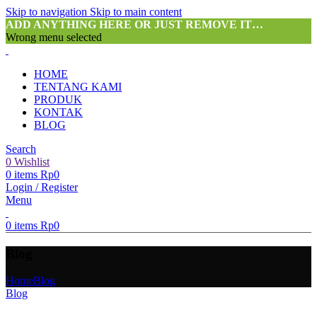
Skip to navigation
Skip to main content
ADD ANYTHING HERE OR JUST REMOVE IT…
Wrong menu selected
HOME
TENTANG KAMI
PRODUK
KONTAK
BLOG
Search
0
Wishlist
0
items
Rp
0
Login / Register
Menu
0
items
Rp
0
Blog
Home
Blog
Blog