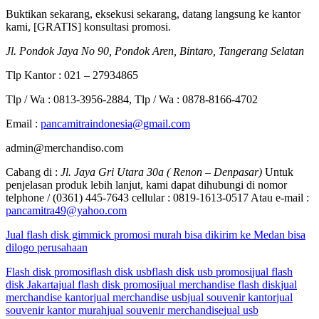
Buktikan sekarang, eksekusi sekarang, datang langsung ke kantor
kami, [GRATIS] konsultasi promosi.
Jl. Pondok Jaya No 90, Pondok Aren, Bintaro, Tangerang Selatan
Tlp Kantor : 021 – 27934865
Tlp / Wa : 0813-3956-2884, Tlp / Wa : 0878-8166-4702
Email :
pancamitraindonesia@gmail.com
admin@merchandiso.com
Cabang di :
Jl. Jaya Gri Utara 30a ( Renon – Denpasar)
Untuk
penjelasan produk lebih lanjut, kami dapat dihubungi di nomor
telphone / (0361) 445-7643 cellular : 0819-1613-0517 Atau e-mail :
pancamitra49@yahoo.com
Jual flash disk gimmick promosi murah bisa dikirim ke Medan bisa
dilogo perusahaan
Flash disk promosi
flash disk usb
flash disk usb promosi
jual flash
disk Jakarta
jual flash disk promosi
jual merchandise flash disk
jual
merchandise kantor
jual merchandise usb
jual souvenir kantor
jual
souvenir kantor murah
jual souvenir merchandise
jual usb