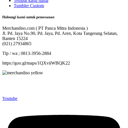
Tempat kartu nama
Tumbler Custom
Hubungi kami untuk pemesanan
Merchandiso.com ( PT Panca Mitra Indonesia )
Jl. Pd. Jaya No.90, Pd. Jaya, Pd. Aren, Kota Tangerang Selatan,
Banten 15224
(021) 27934865
Tlp / wa ; 0813-3956-2884
https://goo.gl/maps/1QXviiWBQK22
Merchandiso adalah produsen Souvenir Promosi yang
berpengalaman lebih dari 10 tahun, Terbukti Melayani lebih dari
750 Perusahaan dan memproduksi lebih dari 500.000 Merchandise
(Souvenir Kantor terbaik kami sajikan untuk Anda).
Youtube