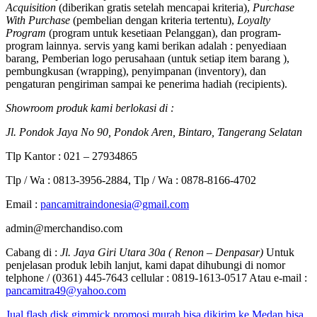
Acquisition
(diberikan gratis setelah mencapai kriteria),
Purchase
With Purchase
(pembelian dengan kriteria tertentu),
Loyalty
Program
(program untuk kesetiaan Pelanggan), dan program-
program lainnya. servis yang kami berikan adalah : penyediaan
barang, Pemberian logo perusahaan (untuk setiap item barang ),
pembungkusan (wrapping), penyimpanan (inventory), dan
pengaturan pengiriman sampai ke penerima hadiah (recipients).
Showroom produk kami berlokasi di :
Jl. Pondok Jaya No 90, Pondok Aren, Bintaro, Tangerang Selatan
Tlp Kantor : 021 – 27934865
Tlp / Wa : 0813-3956-2884, Tlp / Wa : 0878-8166-4702
Email :
pancamitraindonesia@gmail.com
admin@merchandiso.com
Cabang di :
Jl. Jaya Giri Utara 30a ( Renon – Denpasar)
Untuk
penjelasan produk lebih lanjut, kami dapat dihubungi di nomor
telphone / (0361) 445-7643 cellular : 0819-1613-0517 Atau e-mail :
pancamitra49@yahoo.com
Jual flash disk gimmick promosi murah bisa dikirim ke Medan bisa