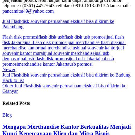
penjelasan produk lebih lanjut, kami dapat dihubungi di nomor
telphone / (0361) 445-7643 cellular : 0819-1613-0517 Atau e-mail :
pancamitra49@yahoo.com
Jual Flashdisk souvenir perusahaan ekslusif bisa dikirim ke
Palembang
Flash disk promosi
flash disk usb
flash disk usb promosi
jual flash
disk Jakarta
jual flash disk promosi
jual merchandise flash disk
jual
merchandise kantor
jual merchandise usb
jual souvenir kantor
jual
souvenir kantor murah
jual souvenir merchandise
jual usb
denpasar
jual usb flash disk promosi
jual usb Jakarta
jual usb
promosi
merchandise kantor Jakarta
usb promosi
Newer
Jual Flashdisk souvenir perusahaan ekslusif bisa dikirim ke Badung
Back to list
Older
Jual Flashdisk souvenir perusahaan ekslusif bisa dikirim ke
Gianyar
Related Posts
Blog
Mengapa Merchandise Kantor Berkualitas Menjadi
Kunci Kepercayaan Klien dan Mitra Bisnis