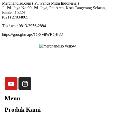
Merchandiso.com ( PT Panca Mitra Indonesia )
Jl. Pd. Jaya No.90, Pd. Jaya, Pd. Aren, Kota Tangerang Selatan,
Banten 15224
(021) 27934865
Tlp / wa ; 0813-3956-2884
https://goo.gl/maps/1QXviiWBQK22
Merchandiso adalah produsen Souvenir Promosi yang
berpengalaman lebih dari 10 tahun, Terbukti Melayani lebih dari
750 Perusahaan dan memproduksi lebih dari 500.000
Merchandise (Souvenir Kantor terbaik kami sajikan untuk Anda).
Menu
Produk Kami