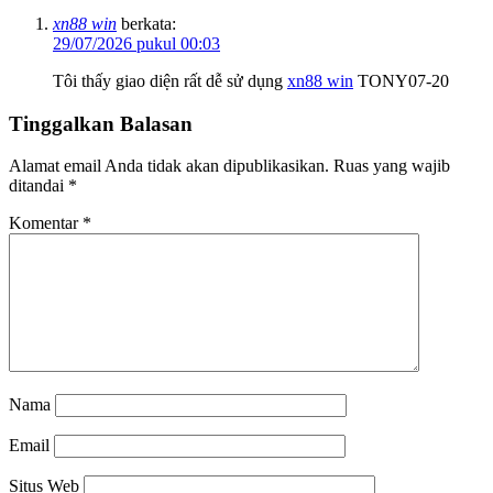
xn88 win
berkata:
29/07/2026 pukul 00:03
Tôi thấy giao diện rất dễ sử dụng
xn88 win
TONY07-20
Tinggalkan Balasan
Alamat email Anda tidak akan dipublikasikan.
Ruas yang wajib
ditandai
*
Komentar
*
Nama
Email
Situs Web