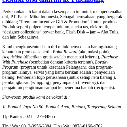
Perkenankanlah kami dalam kesempatan ini untuk memperkenalkan
diri, PT. Panca Mitra Indonesia, Sebagai perusahaan yang bergerak
dibidang “Premium Incentive Gift & Promotion” Untuk produk-
Produk seperti pulpen, tempat minum, aneka tas, elektronik,
“designer collections” power bank, Flash Disk – jam – Alat Tulis,
dan lain Sebagainya.
Kami mengkonsentrasikan diri untuk penyediaan barang-barang
kebutuhan promosi seperti :
Point Reward
(akumulasi poin),
Acquisition
(diberikan gratis setelah mencapai kriteria),
Purchase
With Purchase
(pembelian dengan kriteria tertentu),
Loyalty
Program
(program untuk kesetiaan Pelanggan), dan program-
program lainnya. servis yang kami berikan adalah : penyediaan
barang, Pemberian logo perusahaan (untuk setiap item barang ),
pembungkusan (wrapping), penyimpanan (inventory), dan
pengaturan pengiriman sampai ke penerima hadiah (recipients).
Showroom produk kami berlokasi di :
Jl. Pondok Jaya No 90, Pondok Aren, Bintaro, Tangerang Selatan
Tlp Kantor : 021 – 27934865
Tlp / Wa : 0813-3956-2884, Tlp / Wa : 0878-8166-4702