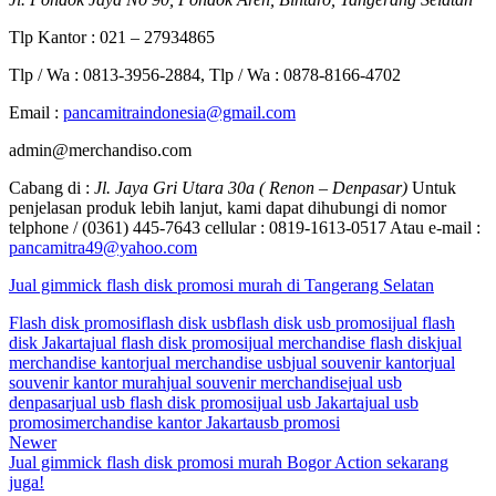
Tlp Kantor : 021 – 27934865
Tlp / Wa : 0813-3956-2884, Tlp / Wa : 0878-8166-4702
Email :
pancamitraindonesia@gmail.com
admin@merchandiso.com
Cabang di :
Jl. Jaya Gri Utara 30a ( Renon – Denpasar)
Untuk
penjelasan produk lebih lanjut, kami dapat dihubungi di nomor
telphone / (0361) 445-7643 cellular : 0819-1613-0517 Atau e-mail :
pancamitra49@yahoo.com
Jual gimmick flash disk promosi murah di Tangerang Selatan
Flash disk promosi
flash disk usb
flash disk usb promosi
jual flash
disk Jakarta
jual flash disk promosi
jual merchandise flash disk
jual
merchandise kantor
jual merchandise usb
jual souvenir kantor
jual
souvenir kantor murah
jual souvenir merchandise
jual usb
denpasar
jual usb flash disk promosi
jual usb Jakarta
jual usb
promosi
merchandise kantor Jakarta
usb promosi
Newer
Jual gimmick flash disk promosi murah Bogor Action sekarang
juga!