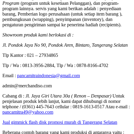
Program
(program untuk kesetiaan Pelanggan), dan program-
program lainnya. servis yang kami berikan adalah : penyediaan
barang, Pemberian logo perusahaan (untuk setiap item barang ),
pembungkusan (wrapping), penyimpanan (inventory), dan
pengaturan pengiriman sampai ke penerima hadiah (recipients).
Showroom produk kami berlokasi di :
Jl. Pondok Jaya No 90, Pondok Aren, Bintaro, Tangerang Selatan
Tlp Kantor : 021 – 27934865
Tlp / Wa : 0813-3956-2884, Tlp / Wa : 0878-8166-4702
Email :
pancamitraindonesia@gmail.com
admin@merchandiso.com
Cabang di :
Jl. Jaya Giri Utara 30a ( Renon – Denpasar)
Untuk
penjelasan produk lebih lanjut, kami dapat dihubungi di nomor
telphone / (0361) 445-7643 cellular : 0819-1613-0517 Atau e-mail :
pancamitra49@yahoo.com
Jual gimmick flash disk promosi murah di Tangerang Selatan
Beberapa contoh barang yang kami produksi di antaranya yaitu :