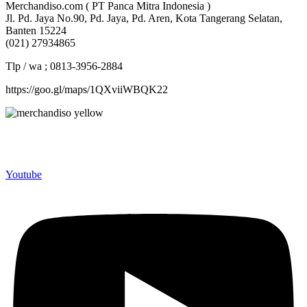
Merchandiso.com ( PT Panca Mitra Indonesia )
Jl. Pd. Jaya No.90, Pd. Jaya, Pd. Aren, Kota Tangerang Selatan,
Banten 15224
(021) 27934865
Tlp / wa ; 0813-3956-2884
https://goo.gl/maps/1QXviiWBQK22
Merchandiso adalah produsen Souvenir Promosi yang
berpengalaman lebih dari 10 tahun, Terbukti Melayani lebih dari
750 Perusahaan dan memproduksi lebih dari 500.000 Merchandise
(Souvenir Kantor terbaik kami sajikan untuk Anda).
Youtube