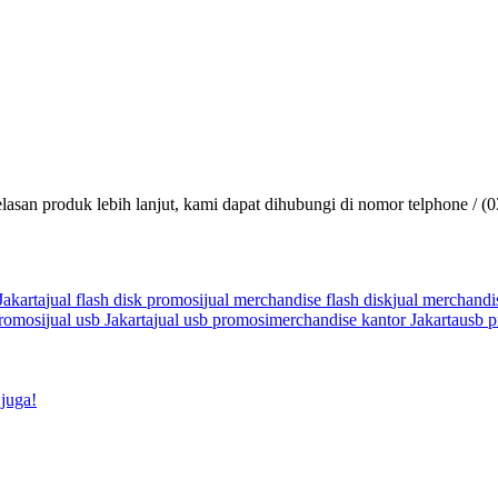
lasan produk lebih lanjut, kami dapat dihubungi di nomor telphone / (
Jakarta
jual flash disk promosi
jual merchandise flash disk
jual merchandi
promosi
jual usb Jakarta
jual usb promosi
merchandise kantor Jakarta
usb p
juga!