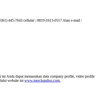
0361) 445-7643 cellular : 0819-1613-0517 Atau e-mail :
i ini Anda dapat memasukan data company profile, video profile
alui website ini
www.merchandiso.com.