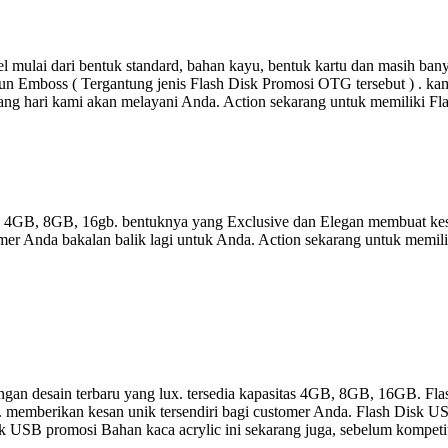
 mulai dari bentuk standard, bahan kayu, bentuk kartu dan masih ba
un Emboss ( Tergantung jenis Flash Disk Promosi OTG tersebut ) . kami
ang hari kami akan melayani Anda. Action sekarang untuk memiliki F
as 4GB, 8GB, 16gb. bentuknya yang Exclusive dan Elegan membuat kes
er Anda bakalan balik lagi untuk Anda. Action sekarang untuk memili
gan desain terbaru yang lux. tersedia kapasitas 4GB, 8GB, 16GB. Fla
a. memberikan kesan unik tersendiri bagi customer Anda. Flash Disk US
 Disk USB promosi Bahan kaca acrylic ini sekarang juga, sebelum kompet