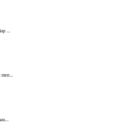
ap ...
 men...
au...