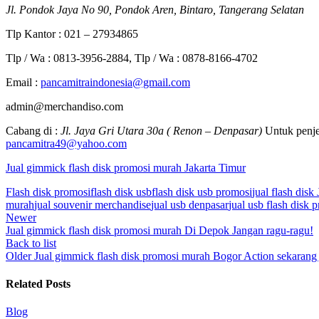
Jl. Pondok Jaya No 90, Pondok Aren, Bintaro, Tangerang Selatan
Tlp Kantor : 021 – 27934865
Tlp / Wa : 0813-3956-2884, Tlp / Wa : 0878-8166-4702
Email :
pancamitraindonesia@gmail.com
admin@merchandiso.com
Cabang di :
Jl. Jaya Gri Utara 30a ( Renon – Denpasar)
Untuk penje
pancamitra49@yahoo.com
Jual gimmick flash disk promosi murah Jakarta Timur
Flash disk promosi
flash disk usb
flash disk usb promosi
jual flash disk 
murah
jual souvenir merchandise
jual usb denpasar
jual usb flash disk 
Newer
Jual gimmick flash disk promosi murah Di Depok Jangan ragu-ragu!
Back to list
Older
Jual gimmick flash disk promosi murah Bogor Action sekarang 
Related Posts
Blog