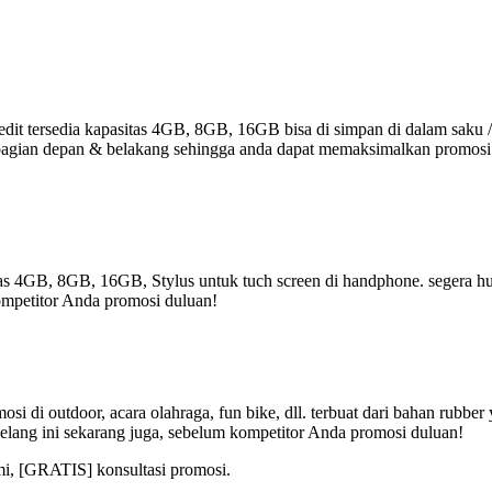
it tersedia kapasitas 4GB, 8GB, 16GB bisa di simpan di dalam saku /
r di bagian depan & belakang sehingga anda dapat memaksimalkan promos
tas 4GB, 8GB, 16GB, Stylus untuk tuch screen di handphone. segera hub
ompetitor Anda promosi duluan!
i di outdoor, acara olahraga, fun bike, dll. terbuat dari bahan rubbe
elang ini sekarang juga, sebelum kompetitor Anda promosi duluan!
mi, [GRATIS] konsultasi promosi.