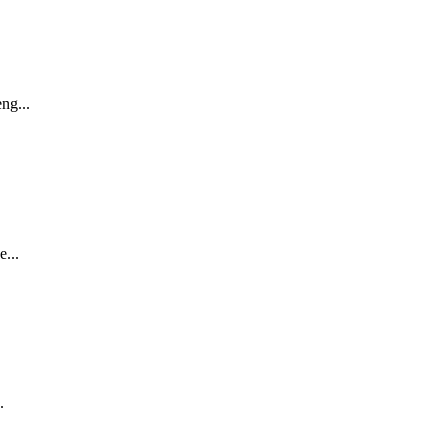
ng...
...
.