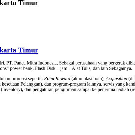
akarta Timur
akarta Timur
ri, PT. Panca Mitra Indonesia, Sebagai perusahaan yang bergerak di
tions” power bank, Flash Disk – jam – Alat Tulis, dan lain Sebagainya.
uhan promosi seperti :
Point Reward
(akumulasi poin),
Acquisition
(di
kesetiaan Pelanggan), dan program-program lainnya. servis yang kami
(inventory), dan pengaturan pengiriman sampai ke penerima hadiah (rec