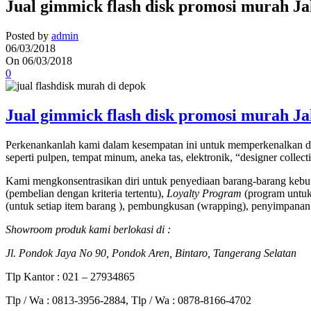
Jual gimmick flash disk promosi murah J
Posted by
admin
06/03/2018
On 06/03/2018
0
Jual gimmick flash disk promosi murah J
Perkenankanlah kami dalam kesempatan ini untuk memperkenalkan di
seperti pulpen, tempat minum, aneka tas, elektronik, “designer collec
Kami mengkonsentrasikan diri untuk penyediaan barang-barang kebut
(pembelian dengan kriteria tertentu),
Loyalty Program
(program untuk 
(untuk setiap item barang ), pembungkusan (wrapping), penyimpanan 
Showroom produk kami berlokasi di :
Jl. Pondok Jaya No 90, Pondok Aren, Bintaro, Tangerang Selatan
Tlp Kantor : 021 – 27934865
Tlp / Wa : 0813-3956-2884, Tlp / Wa : 0878-8166-4702