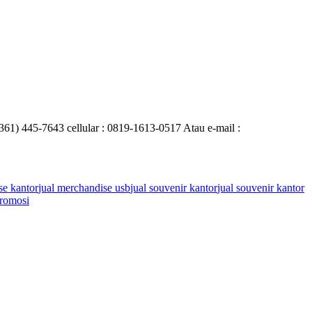
0361) 445-7643 cellular : 0819-1613-0517 Atau e-mail :
se kantor
jual merchandise usb
jual souvenir kantor
jual souvenir kantor
romosi