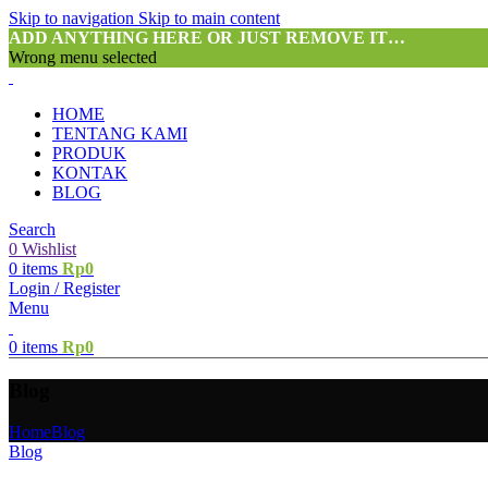
Skip to navigation
Skip to main content
ADD ANYTHING HERE OR JUST REMOVE IT…
Wrong menu selected
HOME
TENTANG KAMI
PRODUK
KONTAK
BLOG
Search
0
Wishlist
0
items
Rp
0
Login / Register
Menu
0
items
Rp
0
Blog
Home
Blog
Blog