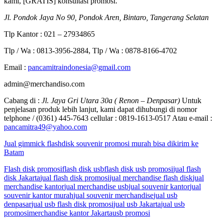
kami, [GRATIS] konsultasi promosi.
Jl. Pondok Jaya No 90, Pondok Aren, Bintaro, Tangerang Selatan
Tlp Kantor : 021 – 27934865
Tlp / Wa : 0813-3956-2884, Tlp / Wa : 0878-8166-4702
Email :
pancamitraindonesia@gmail.com
admin@merchandiso.com
Cabang di :
Jl. Jaya Gri Utara 30a ( Renon – Denpasar)
Untuk
penjelasan produk lebih lanjut, kami dapat dihubungi di nomor
telphone / (0361) 445-7643 cellular : 0819-1613-0517 Atau e-mail :
pancamitra49@yahoo.com
Jual gimmick flashdisk souvenir promosi murah bisa dikirim ke
Batam
Flash disk promosi
flash disk usb
flash disk usb promosi
jual flash
disk Jakarta
jual flash disk promosi
jual merchandise flash disk
jual
merchandise kantor
jual merchandise usb
jual souvenir kantor
jual
souvenir kantor murah
jual souvenir merchandise
jual usb
denpasar
jual usb flash disk promosi
jual usb Jakarta
jual usb
promosi
merchandise kantor Jakarta
usb promosi