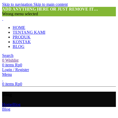
Skip to navigation
Skip to main content
ADD ANYTHING HERE OR JUST REMOVE IT…
Wrong menu selected
HOME
TENTANG KAMI
PRODUK
KONTAK
BLOG
Search
0
Wishlist
0
items
Rp
0
Login / Register
Menu
0
items
Rp
0
Blog
Home
Blog
Blog