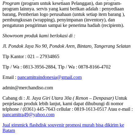
Program
(program untuk kesetiaan Pelanggan), dan program-
program lainnya. servis yang kami berikan adalah : penyediaan
barang, Pemberian logo perusahaan (untuk setiap item barang ),
pembungkusan (wrapping), penyimpanan (inventory), dan
pengaturan pengiriman sampai ke penerima hadiah (recipients).
Showroom produk kami berlokasi di :
Jl. Pondok Jaya No 90, Pondok Aren, Bintaro, Tangerang Selatan
Tlp Kantor : 021 – 27934865
Tlp / Wa : 0813-3956-2884, Tlp / Wa : 0878-8166-4702
Email :
pancamitraindonesia@gmail.com
admin@merchandiso.com
Cabang di :
Jl. Jaya Giri Utara 30a ( Renon – Denpasar)
Untuk
penjelasan produk lebih lanjut, kami dapat dihubungi di nomor
telphone / (0361) 445-7643 cellular : 0819-1613-0517 Atau e-mail :
pancamitra49@yahoo.com
Jual gimmick flashdisk souvenir promosi murah bisa dikirim ke
Batam