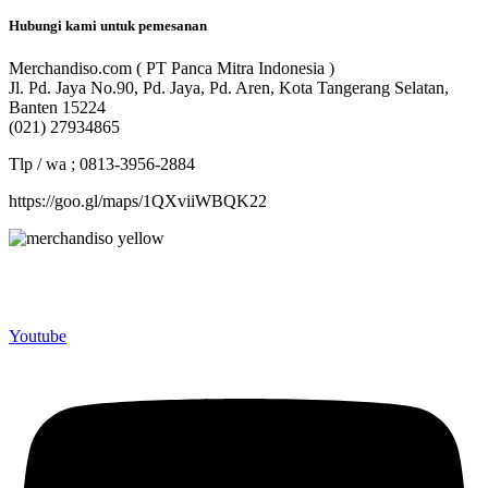
Hubungi kami untuk pemesanan
Merchandiso.com ( PT Panca Mitra Indonesia )
Jl. Pd. Jaya No.90, Pd. Jaya, Pd. Aren, Kota Tangerang Selatan,
Banten 15224
(021) 27934865
Tlp / wa ; 0813-3956-2884
https://goo.gl/maps/1QXviiWBQK22
Merchandiso adalah produsen Souvenir Promosi yang
berpengalaman lebih dari 10 tahun, Terbukti Melayani lebih dari
750 Perusahaan dan memproduksi lebih dari 500.000 Merchandise
(Souvenir Kantor terbaik kami sajikan untuk Anda).
Youtube