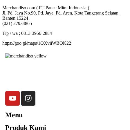
Merchandiso.com ( PT Panca Mitra Indonesia )
Jl. Pd. Jaya No.90, Pd. Jaya, Pd. Aren, Kota Tangerang Selatan,
Banten 15224
(021) 27934865
Tlp / wa ; 0813-3956-2884
https://goo.gl/maps/1QXviiWBQK22
Merchandiso adalah produsen Souvenir Promosi yang
berpengalaman lebih dari 10 tahun, Terbukti Melayani lebih dari
750 Perusahaan dan memproduksi lebih dari 500.000
Merchandise (Souvenir Kantor terbaik kami sajikan untuk Anda).
Menu
Produk Kami