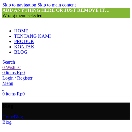
Skip to navigation
Skip to main content
ADD ANYTHING HERE OR JUST REMOVE IT…
Wrong menu selected
HOME
TENTANG KAMI
PRODUK
KONTAK
BLOG
Search
0
Wishlist
0
items
Rp
0
Login / Register
Menu
0
items
Rp
0
Blog
Home
Blog
Blog