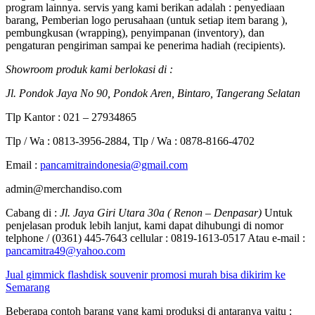
program lainnya. servis yang kami berikan adalah : penyediaan
barang, Pemberian logo perusahaan (untuk setiap item barang ),
pembungkusan (wrapping), penyimpanan (inventory), dan
pengaturan pengiriman sampai ke penerima hadiah (recipients).
Showroom produk kami berlokasi di :
Jl. Pondok Jaya No 90, Pondok Aren, Bintaro, Tangerang Selatan
Tlp Kantor : 021 – 27934865
Tlp / Wa : 0813-3956-2884, Tlp / Wa : 0878-8166-4702
Email :
pancamitraindonesia@gmail.com
admin@merchandiso.com
Cabang di :
Jl. Jaya Giri Utara 30a ( Renon – Denpasar)
Untuk
penjelasan produk lebih lanjut, kami dapat dihubungi di nomor
telphone / (0361) 445-7643 cellular : 0819-1613-0517 Atau e-mail :
pancamitra49@yahoo.com
Jual gimmick flashdisk souvenir promosi murah bisa dikirim ke
Semarang
Beberapa contoh barang yang kami produksi di antaranya yaitu :