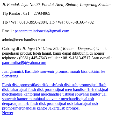
Jl. Pondok Jaya No 90, Pondok Aren, Bintaro, Tangerang Selatan
Tlp Kantor : 021 – 27934865
Tlp / Wa : 0813-3956-2884, Tlp / Wa : 0878-8166-4702
Email :
pancamitraindonesia@gmail.com
admin@merchandiso.com
Cabang di :
Jl. Jaya Gri Utara 30a ( Renon – Denpasar)
Untuk
penjelasan produk lebih lanjut, kami dapat dihubungi di nomor
telphone / (0361) 445-7643 cellular : 0819-1613-0517 Atau e-mail :
pancamitra49@yahoo.com
Jual gimmick flashdisk souvenir promosi murah bisa dikirim ke
Semarang
Flash disk promosi
flash disk usb
flash disk usb promosi
jual flash
disk Jakarta
jual flash disk promosi
jual merchandise flash disk
jual
merchandise kantor
jual merchandise usb
jual souvenir kantor
jual
souvenir kantor murah
jual souvenir merchandise
jual usb
denpasar
jual usb flash disk promosi
jual usb Jakarta
jual usb
promosi
merchandise kantor Jakarta
usb promosi
Newer