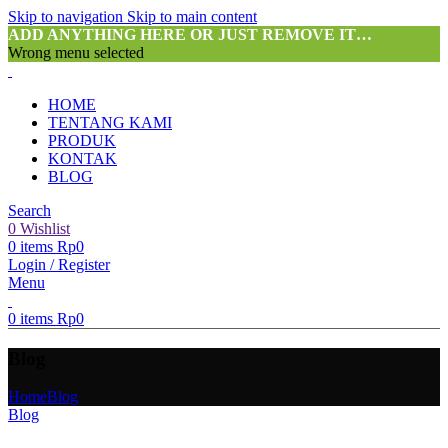
Skip to navigation
Skip to main content
ADD ANYTHING HERE OR JUST REMOVE IT…
Wrong menu selected
HOME
TENTANG KAMI
PRODUK
KONTAK
BLOG
Search
0
Wishlist
0
items
Rp
0
Login / Register
Menu
0
items
Rp
0
Blog
Home
Blog
Blog