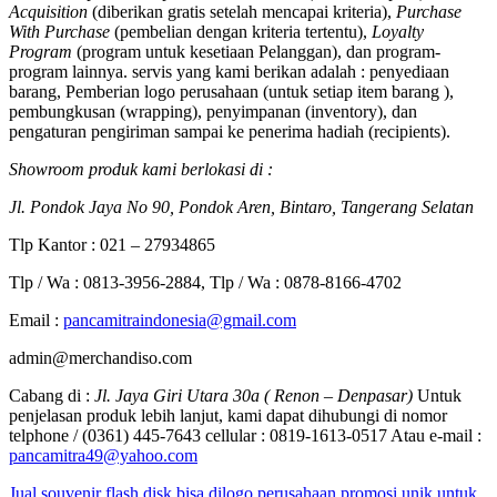
Acquisition
(diberikan gratis setelah mencapai kriteria),
Purchase
With Purchase
(pembelian dengan kriteria tertentu),
Loyalty
Program
(program untuk kesetiaan Pelanggan), dan program-
program lainnya. servis yang kami berikan adalah : penyediaan
barang, Pemberian logo perusahaan (untuk setiap item barang ),
pembungkusan (wrapping), penyimpanan (inventory), dan
pengaturan pengiriman sampai ke penerima hadiah (recipients).
Showroom produk kami berlokasi di :
Jl. Pondok Jaya No 90, Pondok Aren, Bintaro, Tangerang Selatan
Tlp Kantor : 021 – 27934865
Tlp / Wa : 0813-3956-2884, Tlp / Wa : 0878-8166-4702
Email :
pancamitraindonesia@gmail.com
admin@merchandiso.com
Cabang di :
Jl. Jaya Giri Utara 30a ( Renon – Denpasar)
Untuk
penjelasan produk lebih lanjut, kami dapat dihubungi di nomor
telphone / (0361) 445-7643 cellular : 0819-1613-0517 Atau e-mail :
pancamitra49@yahoo.com
Jual souvenir flash disk bisa dilogo perusahaan promosi unik untuk