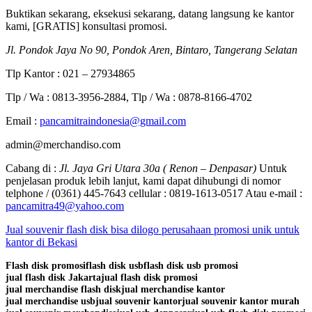
Buktikan sekarang, eksekusi sekarang, datang langsung ke kantor
kami, [GRATIS] konsultasi promosi.
Jl. Pondok Jaya No 90, Pondok Aren, Bintaro, Tangerang Selatan
Tlp Kantor : 021 – 27934865
Tlp / Wa : 0813-3956-2884, Tlp / Wa : 0878-8166-4702
Email :
pancamitraindonesia@gmail.com
admin@merchandiso.com
Cabang di :
Jl. Jaya Gri Utara 30a ( Renon – Denpasar)
Untuk
penjelasan produk lebih lanjut, kami dapat dihubungi di nomor
telphone / (0361) 445-7643 cellular : 0819-1613-0517 Atau e-mail :
pancamitra49@yahoo.com
Jual souvenir flash disk bisa dilogo perusahaan promosi unik untuk
kantor di Bekasi
Flash disk promosi
flash disk usb
flash disk usb promosi
jual flash disk Jakarta
jual flash disk promosi
jual merchandise flash disk
jual merchandise kantor
jual merchandise usb
jual souvenir kantor
jual souvenir kantor murah