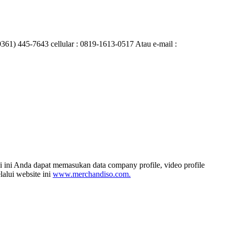
0361) 445-7643 cellular : 0819-1613-0517 Atau e-mail :
i ini Anda dapat memasukan data company profile, video profile
alui website ini
www.merchandiso.com.