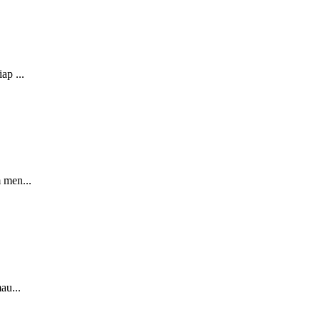
ap ...
 men...
au...