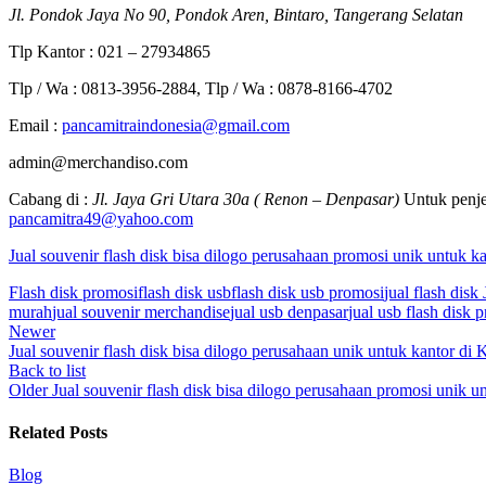
Jl. Pondok Jaya No 90, Pondok Aren, Bintaro, Tangerang Selatan
Tlp Kantor : 021 – 27934865
Tlp / Wa : 0813-3956-2884, Tlp / Wa : 0878-8166-4702
Email :
pancamitraindonesia@gmail.com
admin@merchandiso.com
Cabang di :
Jl. Jaya Gri Utara 30a ( Renon – Denpasar)
Untuk penje
pancamitra49@yahoo.com
Jual souvenir flash disk bisa dilogo perusahaan promosi unik untuk 
Flash disk promosi
flash disk usb
flash disk usb promosi
jual flash disk 
murah
jual souvenir merchandise
jual usb denpasar
jual usb flash disk 
Newer
Jual souvenir flash disk bisa dilogo perusahaan unik untuk kantor di
Back to list
Older
Jual souvenir flash disk bisa dilogo perusahaan promosi unik u
Related Posts
Blog