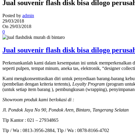
Jual souvenir flash disk bisa dilogo peru
Posted by
admin
29/03/2018
On 29/03/2018
0
Jual souvenir flash disk bisa dilogo peru
Perkenankanlah kami dalam kesempatan ini untuk memperkenalkan di
seperti pulpen, tempat minum, aneka tas, elektronik, “designer collec
Kami mengkonsentrasikan diri untuk penyediaan barang-barang kebut
(pembelian dengan kriteria tertentu),
Loyalty Program
(program untuk 
(untuk setiap item barang ), pembungkusan (wrapping), penyimpanan 
Showroom produk kami berlokasi di :
Jl. Pondok Jaya No 90, Pondok Aren, Bintaro, Tangerang Selatan
Tlp Kantor : 021 – 27934865
Tlp / Wa : 0813-3956-2884, Tlp / Wa : 0878-8166-4702