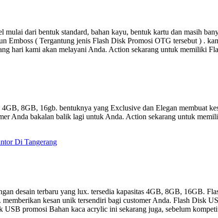
 mulai dari bentuk standard, bahan kayu, bentuk kartu dan masih ba
un Emboss ( Tergantung jenis Flash Disk Promosi OTG tersebut ) . kami
ang hari kami akan melayani Anda. Action sekarang untuk memiliki F
as 4GB, 8GB, 16gb. bentuknya yang Exclusive dan Elegan membuat kes
er Anda bakalan balik lagi untuk Anda. Action sekarang untuk memili
kantor Di Tangerang
gan desain terbaru yang lux. tersedia kapasitas 4GB, 8GB, 16GB. Fla
a. memberikan kesan unik tersendiri bagi customer Anda. Flash Disk US
 Disk USB promosi Bahan kaca acrylic ini sekarang juga, sebelum kompet