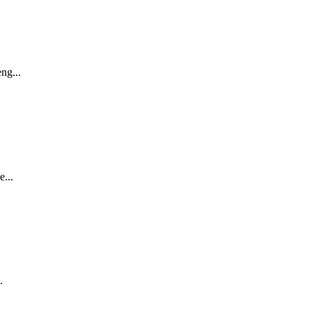
ng...
...
.