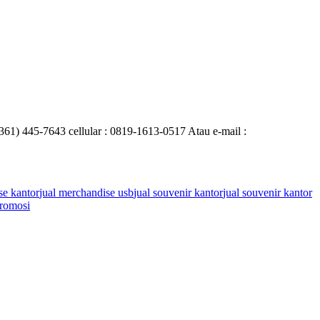
0361) 445-7643 cellular : 0819-1613-0517 Atau e-mail :
se kantor
jual merchandise usb
jual souvenir kantor
jual souvenir kantor
romosi