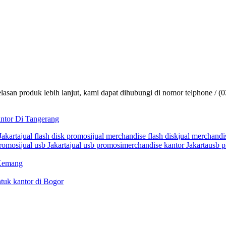
lasan produk lebih lanjut, kami dapat dihubungi di nomor telphone / (
kantor Di Tangerang
Jakarta
jual flash disk promosi
jual merchandise flash disk
jual merchandi
promosi
jual usb Jakarta
jual usb promosi
merchandise kantor Jakarta
usb p
 Kemang
ntuk kantor di Bogor