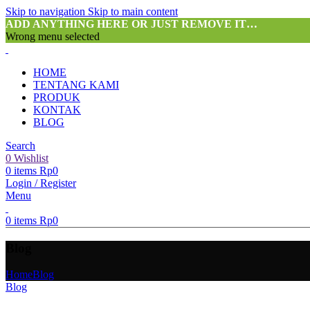
Skip to navigation
Skip to main content
ADD ANYTHING HERE OR JUST REMOVE IT…
Wrong menu selected
HOME
TENTANG KAMI
PRODUK
KONTAK
BLOG
Search
0
Wishlist
0
items
Rp
0
Login / Register
Menu
0
items
Rp
0
Blog
Home
Blog
Blog