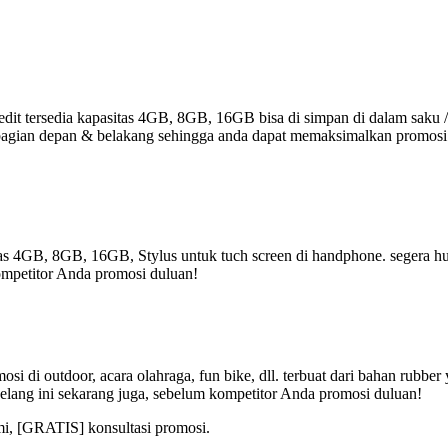
it tersedia kapasitas 4GB, 8GB, 16GB bisa di simpan di dalam saku /
r di bagian depan & belakang sehingga anda dapat memaksimalkan promos
tas 4GB, 8GB, 16GB, Stylus untuk tuch screen di handphone. segera hub
ompetitor Anda promosi duluan!
i di outdoor, acara olahraga, fun bike, dll. terbuat dari bahan rubbe
elang ini sekarang juga, sebelum kompetitor Anda promosi duluan!
mi, [GRATIS] konsultasi promosi.