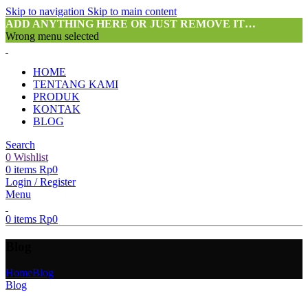
Skip to navigation
Skip to main content
ADD ANYTHING HERE OR JUST REMOVE IT…
Wrong menu selected
HOME
TENTANG KAMI
PRODUK
KONTAK
BLOG
Search
0
Wishlist
0
items
Rp
0
Login / Register
Menu
0
items
Rp
0
Blog
Home
Blog
Blog