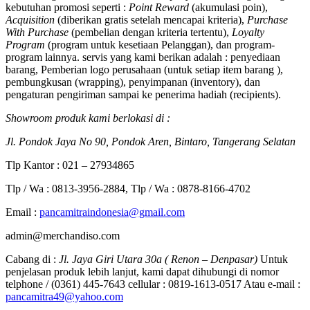
kebutuhan promosi seperti :
Point Reward
(akumulasi poin),
Acquisition
(diberikan gratis setelah mencapai kriteria),
Purchase
With Purchase
(pembelian dengan kriteria tertentu),
Loyalty
Program
(program untuk kesetiaan Pelanggan), dan program-
program lainnya. servis yang kami berikan adalah : penyediaan
barang, Pemberian logo perusahaan (untuk setiap item barang ),
pembungkusan (wrapping), penyimpanan (inventory), dan
pengaturan pengiriman sampai ke penerima hadiah (recipients).
Showroom produk kami berlokasi di :
Jl. Pondok Jaya No 90, Pondok Aren, Bintaro, Tangerang Selatan
Tlp Kantor : 021 – 27934865
Tlp / Wa : 0813-3956-2884, Tlp / Wa : 0878-8166-4702
Email :
pancamitraindonesia@gmail.com
admin@merchandiso.com
Cabang di :
Jl. Jaya Giri Utara 30a ( Renon – Denpasar)
Untuk
penjelasan produk lebih lanjut, kami dapat dihubungi di nomor
telphone / (0361) 445-7643 cellular : 0819-1613-0517 Atau e-mail :
pancamitra49@yahoo.com