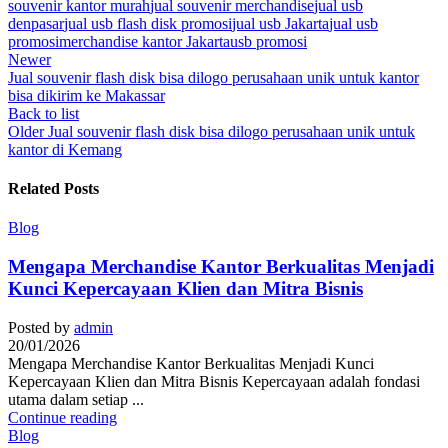
souvenir kantor murah
jual souvenir merchandise
jual usb
denpasar
jual usb flash disk promosi
jual usb Jakarta
jual usb
promosi
merchandise kantor Jakarta
usb promosi
Newer
Jual souvenir flash disk bisa dilogo perusahaan unik untuk kantor
bisa dikirim ke Makassar
Back to list
Older
Jual souvenir flash disk bisa dilogo perusahaan unik untuk
kantor di Kemang
Related Posts
Blog
Mengapa Merchandise Kantor Berkualitas Menjadi
Kunci Kepercayaan Klien dan Mitra Bisnis
Posted by
admin
20/01/2026
Mengapa Merchandise Kantor Berkualitas Menjadi Kunci
Kepercayaan Klien dan Mitra Bisnis Kepercayaan adalah fondasi
utama dalam setiap ...
Continue reading
Blog