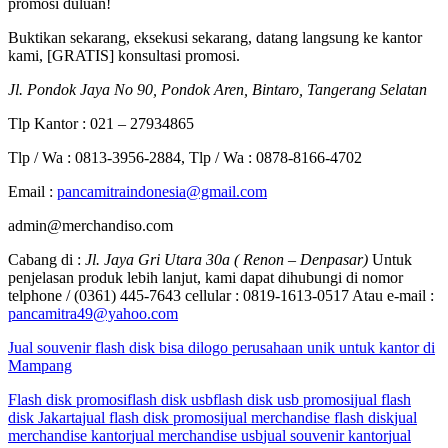
promosi duluan!
Buktikan sekarang, eksekusi sekarang, datang langsung ke kantor
kami, [GRATIS] konsultasi promosi.
Jl. Pondok Jaya No 90, Pondok Aren, Bintaro, Tangerang Selatan
Tlp Kantor : 021 – 27934865
Tlp / Wa : 0813-3956-2884, Tlp / Wa : 0878-8166-4702
Email :
pancamitraindonesia@gmail.com
admin@merchandiso.com
Cabang di :
Jl. Jaya Gri Utara 30a ( Renon – Denpasar)
Untuk
penjelasan produk lebih lanjut, kami dapat dihubungi di nomor
telphone / (0361) 445-7643 cellular : 0819-1613-0517 Atau e-mail :
pancamitra49@yahoo.com
Jual souvenir flash disk bisa dilogo perusahaan unik untuk kantor di
Mampang
Flash disk promosi
flash disk usb
flash disk usb promosi
jual flash
disk Jakarta
jual flash disk promosi
jual merchandise flash disk
jual
merchandise kantor
jual merchandise usb
jual souvenir kantor
jual