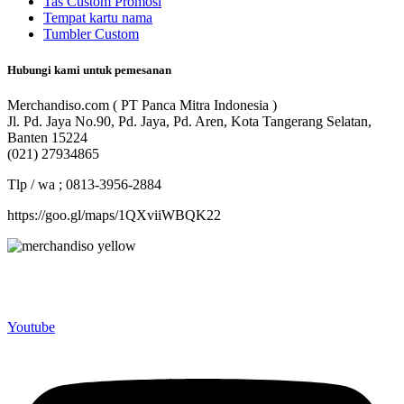
Tas Custom Promosi
Tempat kartu nama
Tumbler Custom
Hubungi kami untuk pemesanan
Merchandiso.com ( PT Panca Mitra Indonesia )
Jl. Pd. Jaya No.90, Pd. Jaya, Pd. Aren, Kota Tangerang Selatan,
Banten 15224
(021) 27934865
Tlp / wa ; 0813-3956-2884
https://goo.gl/maps/1QXviiWBQK22
Merchandiso adalah produsen Souvenir Promosi yang
berpengalaman lebih dari 10 tahun, Terbukti Melayani lebih dari
750 Perusahaan dan memproduksi lebih dari 500.000 Merchandise
(Souvenir Kantor terbaik kami sajikan untuk Anda).
Youtube