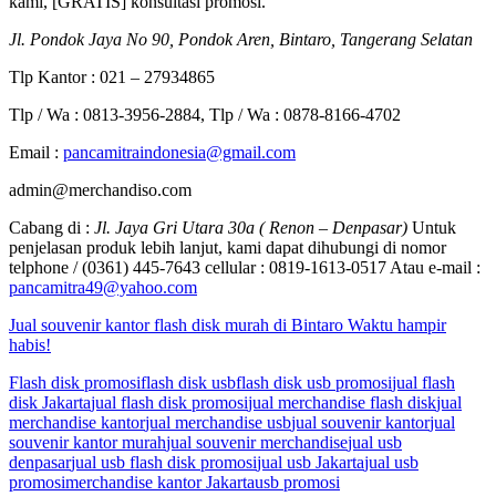
kami, [GRATIS] konsultasi promosi.
Jl. Pondok Jaya No 90, Pondok Aren, Bintaro, Tangerang Selatan
Tlp Kantor : 021 – 27934865
Tlp / Wa : 0813-3956-2884, Tlp / Wa : 0878-8166-4702
Email :
pancamitraindonesia@gmail.com
admin@merchandiso.com
Cabang di :
Jl. Jaya Gri Utara 30a ( Renon – Denpasar)
Untuk
penjelasan produk lebih lanjut, kami dapat dihubungi di nomor
telphone / (0361) 445-7643 cellular : 0819-1613-0517 Atau e-mail :
pancamitra49@yahoo.com
Jual souvenir kantor flash disk murah di Bintaro Waktu hampir
habis!
Flash disk promosi
flash disk usb
flash disk usb promosi
jual flash
disk Jakarta
jual flash disk promosi
jual merchandise flash disk
jual
merchandise kantor
jual merchandise usb
jual souvenir kantor
jual
souvenir kantor murah
jual souvenir merchandise
jual usb
denpasar
jual usb flash disk promosi
jual usb Jakarta
jual usb
promosi
merchandise kantor Jakarta
usb promosi