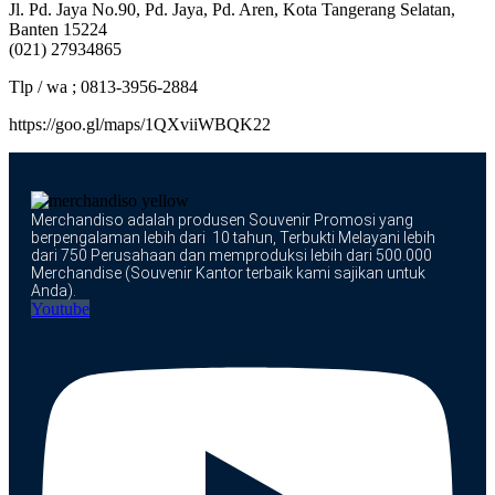
Jl. Pd. Jaya No.90, Pd. Jaya, Pd. Aren, Kota Tangerang Selatan,
Banten 15224
(021) 27934865
Tlp / wa ; 0813-3956-2884
https://goo.gl/maps/1QXviiWBQK22
Merchandiso adalah produsen Souvenir Promosi yang
berpengalaman lebih dari 10 tahun, Terbukti Melayani lebih
dari 750 Perusahaan dan memproduksi lebih dari 500.000
Merchandise (Souvenir Kantor terbaik kami sajikan untuk
Anda).
Youtube