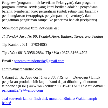
Program
(program untuk kesetiaan Pelanggan), dan program-
program lainnya. servis yang kami berikan adalah : penyediaan
barang, Pemberian logo perusahaan (untuk setiap item barang ),
pembungkusan (wrapping), penyimpanan (inventory), dan
pengaturan pengiriman sampai ke penerima hadiah (recipients).
Showroom produk kami berlokasi di :
Jl. Pondok Jaya No 90, Pondok Aren, Bintaro, Tangerang Selatan
Tlp Kantor : 021 – 27934865
Tlp / Wa : 0813-3956-2884, Tlp / Wa : 0878-8166-4702
Email :
pancamitraindonesia@gmail.com
admin@merchandiso.com
Cabang di :
Jl. Jaya Giri Utara 30a ( Renon – Denpasar)
Untuk
penjelasan produk lebih lanjut, kami dapat dihubungi di nomor
telphone / (0361) 445-7643 cellular : 0819-1613-0517 Atau e-mail :
pancamitra49@yahoo.com
Jual souvenir kantor flash disk murah di Bintaro Waktu hampir
habis!