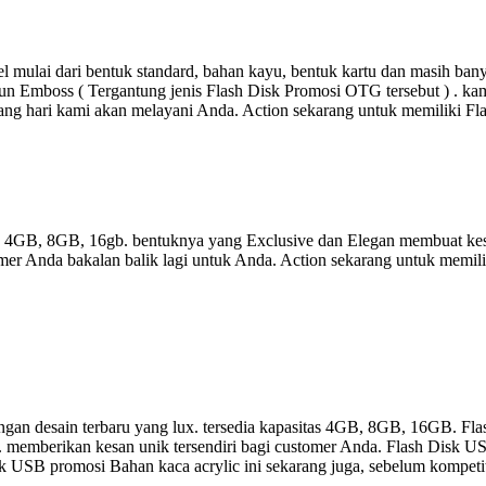
 mulai dari bentuk standard, bahan kayu, bentuk kartu dan masih ba
un Emboss ( Tergantung jenis Flash Disk Promosi OTG tersebut ) . kami
ang hari kami akan melayani Anda. Action sekarang untuk memiliki F
as 4GB, 8GB, 16gb. bentuknya yang Exclusive dan Elegan membuat kes
er Anda bakalan balik lagi untuk Anda. Action sekarang untuk memili
gan desain terbaru yang lux. tersedia kapasitas 4GB, 8GB, 16GB. Fla
a. memberikan kesan unik tersendiri bagi customer Anda. Flash Disk US
 Disk USB promosi Bahan kaca acrylic ini sekarang juga, sebelum kompet