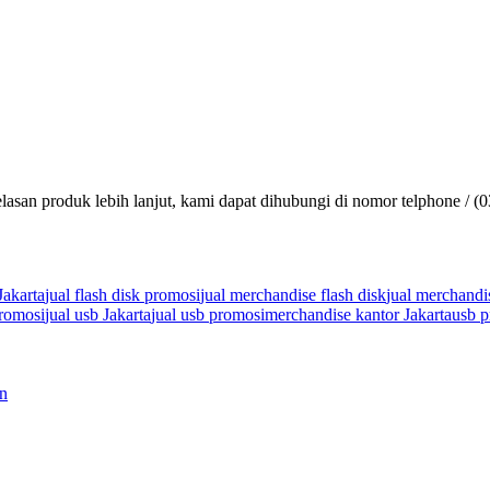
lasan produk lebih lanjut, kami dapat dihubungi di nomor telphone / (
Jakarta
jual flash disk promosi
jual merchandise flash disk
jual merchandi
promosi
jual usb Jakarta
jual usb promosi
merchandise kantor Jakarta
usb p
an