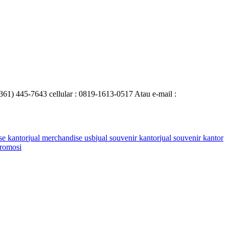
0361) 445-7643 cellular : 0819-1613-0517 Atau e-mail :
se kantor
jual merchandise usb
jual souvenir kantor
jual souvenir kantor
romosi