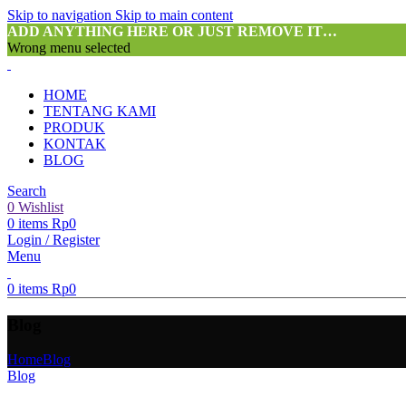
Skip to navigation
Skip to main content
ADD ANYTHING HERE OR JUST REMOVE IT…
Wrong menu selected
HOME
TENTANG KAMI
PRODUK
KONTAK
BLOG
Search
0
Wishlist
0
items
Rp
0
Login / Register
Menu
0
items
Rp
0
Blog
Home
Blog
Blog