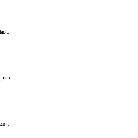
ap ...
 men...
au...