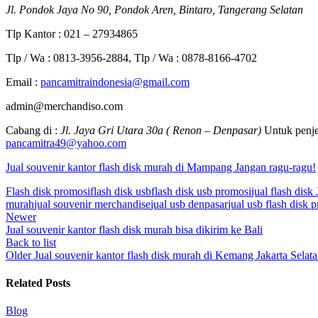
Jl. Pondok Jaya No 90, Pondok Aren, Bintaro, Tangerang Selatan
Tlp Kantor : 021 – 27934865
Tlp / Wa : 0813-3956-2884, Tlp / Wa : 0878-8166-4702
Email :
pancamitraindonesia@gmail.com
admin@merchandiso.com
Cabang di :
Jl. Jaya Gri Utara 30a ( Renon – Denpasar)
Untuk penje
pancamitra49@yahoo.com
Jual souvenir kantor flash disk murah di Mampang Jangan ragu-ragu!
Flash disk promosi
flash disk usb
flash disk usb promosi
jual flash disk 
murah
jual souvenir merchandise
jual usb denpasar
jual usb flash disk 
Newer
Jual souvenir kantor flash disk murah bisa dikirim ke Bali
Back to list
Older
Jual souvenir kantor flash disk murah di Kemang Jakarta Selat
Related Posts
Blog