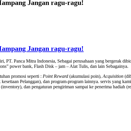
 Mampang Jangan ragu-ragu!
 Mampang Jangan ragu-ragu!
ri, PT. Panca Mitra Indonesia, Sebagai perusahaan yang bergerak di
tions” power bank, Flash Disk – jam – Alat Tulis, dan lain Sebagainya.
uhan promosi seperti :
Point Reward
(akumulasi poin),
Acquisition
(di
kesetiaan Pelanggan), dan program-program lainnya. servis yang kami
(inventory), dan pengaturan pengiriman sampai ke penerima hadiah (rec