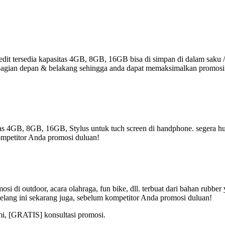
it tersedia kapasitas 4GB, 8GB, 16GB bisa di simpan di dalam saku /
r di bagian depan & belakang sehingga anda dapat memaksimalkan promos
tas 4GB, 8GB, 16GB, Stylus untuk tuch screen di handphone. segera hub
ompetitor Anda promosi duluan!
i di outdoor, acara olahraga, fun bike, dll. terbuat dari bahan rubbe
elang ini sekarang juga, sebelum kompetitor Anda promosi duluan!
mi, [GRATIS] konsultasi promosi.