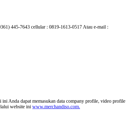
0361) 445-7643 cellular : 0819-1613-0517 Atau e-mail :
i ini Anda dapat memasukan data company profile, video profile
alui website ini
www.merchandiso.com.