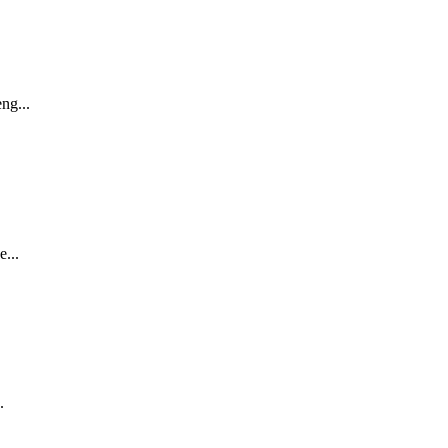
ng...
...
.