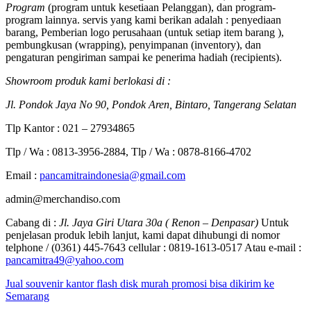
Program
(program untuk kesetiaan Pelanggan), dan program-
program lainnya. servis yang kami berikan adalah : penyediaan
barang, Pemberian logo perusahaan (untuk setiap item barang ),
pembungkusan (wrapping), penyimpanan (inventory), dan
pengaturan pengiriman sampai ke penerima hadiah (recipients).
Showroom produk kami berlokasi di :
Jl. Pondok Jaya No 90, Pondok Aren, Bintaro, Tangerang Selatan
Tlp Kantor : 021 – 27934865
Tlp / Wa : 0813-3956-2884, Tlp / Wa : 0878-8166-4702
Email :
pancamitraindonesia@gmail.com
admin@merchandiso.com
Cabang di :
Jl. Jaya Giri Utara 30a ( Renon – Denpasar)
Untuk
penjelasan produk lebih lanjut, kami dapat dihubungi di nomor
telphone / (0361) 445-7643 cellular : 0819-1613-0517 Atau e-mail :
pancamitra49@yahoo.com
Jual souvenir kantor flash disk murah promosi bisa dikirim ke
Semarang