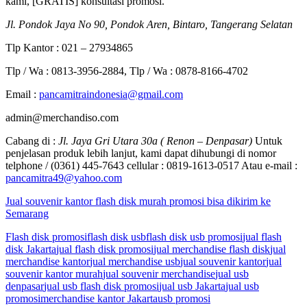
kami, [GRATIS] konsultasi promosi.
Jl. Pondok Jaya No 90, Pondok Aren, Bintaro, Tangerang Selatan
Tlp Kantor : 021 – 27934865
Tlp / Wa : 0813-3956-2884, Tlp / Wa : 0878-8166-4702
Email :
pancamitraindonesia@gmail.com
admin@merchandiso.com
Cabang di :
Jl. Jaya Gri Utara 30a ( Renon – Denpasar)
Untuk
penjelasan produk lebih lanjut, kami dapat dihubungi di nomor
telphone / (0361) 445-7643 cellular : 0819-1613-0517 Atau e-mail :
pancamitra49@yahoo.com
Jual souvenir kantor flash disk murah promosi bisa dikirim ke
Semarang
Flash disk promosi
flash disk usb
flash disk usb promosi
jual flash
disk Jakarta
jual flash disk promosi
jual merchandise flash disk
jual
merchandise kantor
jual merchandise usb
jual souvenir kantor
jual
souvenir kantor murah
jual souvenir merchandise
jual usb
denpasar
jual usb flash disk promosi
jual usb Jakarta
jual usb
promosi
merchandise kantor Jakarta
usb promosi