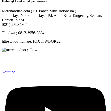
Hubungi kami untuk pemesanan
Merchandiso.com ( PT Panca Mitra Indonesia )
Jl. Pd. Jaya No.90, Pd. Jaya, Pd. Aren, Kota Tangerang Selatan,
Banten 15224
(021) 27934865
Tlp / wa ; 0813-3956-2884
https://goo.gl/maps/1QXviiWBQK22
Merchandiso adalah produsen Souvenir Promosi yang
berpengalaman lebih dari 10 tahun, Terbukti Melayani lebih dari
750 Perusahaan dan memproduksi lebih dari 500.000 Merchandise
(Souvenir Kantor terbaik kami sajikan untuk Anda).
Youtube