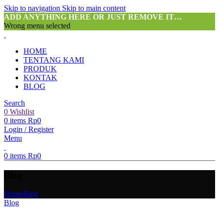
Skip to navigation
Skip to main content
ADD ANYTHING HERE OR JUST REMOVE IT…
Wrong menu selected
HOME
TENTANG KAMI
PRODUK
KONTAK
BLOG
Search
0
Wishlist
0
items
Rp
0
Login / Register
Menu
0
items
Rp
0
Blog
Home
Blog
Blog