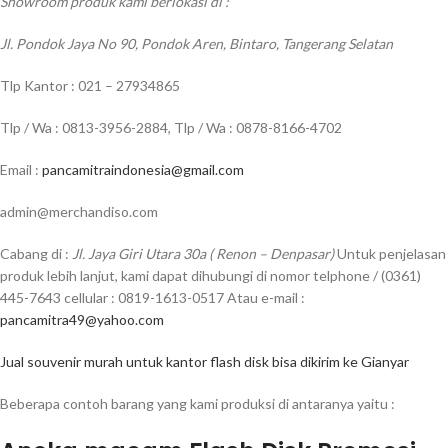
Showroom produk kami berlokasi di :
Jl. Pondok Jaya No 90, Pondok Aren, Bintaro, Tangerang Selatan
Tlp Kantor : 021 – 27934865
Tlp / Wa : 0813-3956-2884, Tlp / Wa : 0878-8166-4702
Email :
pancamitraindonesia@gmail.com
admin@merchandiso.com
Cabang di :
Jl. Jaya Giri Utara 30a ( Renon – Denpasar)
Untuk penjelasan
produk lebih lanjut, kami dapat dihubungi di nomor telphone / (0361)
445-7643 cellular : 0819-1613-0517 Atau e-mail :
pancamitra49@yahoo.com
Jual souvenir murah untuk kantor flash disk bisa dikirim ke Gianyar
Beberapa contoh barang yang kami produksi di antaranya yaitu :