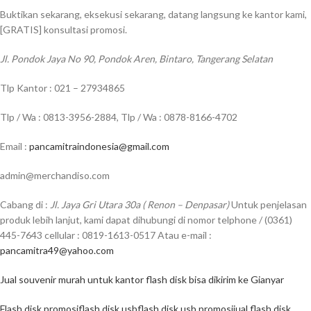
Buktikan sekarang, eksekusi sekarang, datang langsung ke kantor kami,
[GRATIS] konsultasi promosi.
Jl. Pondok Jaya No 90, Pondok Aren, Bintaro, Tangerang Selatan
Tlp Kantor : 021 – 27934865
Tlp / Wa : 0813-3956-2884, Tlp / Wa : 0878-8166-4702
Email :
pancamitraindonesia@gmail.com
admin@merchandiso.com
Cabang di :
Jl. Jaya Gri Utara 30a ( Renon – Denpasar)
Untuk penjelasan
produk lebih lanjut, kami dapat dihubungi di nomor telphone / (0361)
445-7643 cellular : 0819-1613-0517 Atau e-mail :
pancamitra49@yahoo.com
Jual souvenir murah untuk kantor flash disk bisa dikirim ke Gianyar
Flash disk promosi
flash disk usb
flash disk usb promosi
jual flash disk