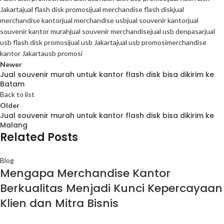
Jakarta
jual flash disk promosi
jual merchandise flash disk
jual
merchandise kantor
jual merchandise usb
jual souvenir kantor
jual
souvenir kantor murah
jual souvenir merchandise
jual usb denpasar
jual
usb flash disk promosi
jual usb Jakarta
jual usb promosi
merchandise
kantor Jakarta
usb promosi
Newer
Jual souvenir murah untuk kantor flash disk bisa dikirim ke
Batam
Back to list
Older
Jual souvenir murah untuk kantor flash disk bisa dikirim ke
Malang
Related Posts
Blog
Mengapa Merchandise Kantor
Berkualitas Menjadi Kunci Kepercayaan
Klien dan Mitra Bisnis