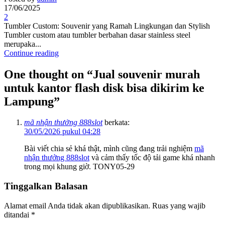
17/06/2025
2
Tumbler Custom: Souvenir yang Ramah Lingkungan dan Stylish
Tumbler custom atau tumbler berbahan dasar stainless steel
merupaka...
Continue reading
One thought on “
Jual souvenir murah
untuk kantor flash disk bisa dikirim ke
Lampung
”
mã nhận thưởng 888slot
berkata:
30/05/2026 pukul 04:28
Bài viết chia sẻ khá thật, mình cũng đang trải nghiệm
mã
nhận thưởng 888slot
và cảm thấy tốc độ tải game khá nhanh
trong mọi khung giờ. TONY05-29
Tinggalkan Balasan
Alamat email Anda tidak akan dipublikasikan.
Ruas yang wajib
ditandai
*