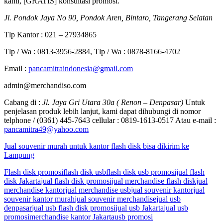
kami, [GRATIS] konsultasi promosi.
Jl. Pondok Jaya No 90, Pondok Aren, Bintaro, Tangerang Selatan
Tlp Kantor : 021 – 27934865
Tlp / Wa : 0813-3956-2884, Tlp / Wa : 0878-8166-4702
Email :
pancamitraindonesia@gmail.com
admin@merchandiso.com
Cabang di :
Jl. Jaya Gri Utara 30a ( Renon – Denpasar)
Untuk
penjelasan produk lebih lanjut, kami dapat dihubungi di nomor
telphone / (0361) 445-7643 cellular : 0819-1613-0517 Atau e-mail :
pancamitra49@yahoo.com
Jual souvenir murah untuk kantor flash disk bisa dikirim ke
Lampung
Flash disk promosi
flash disk usb
flash disk usb promosi
jual flash
disk Jakarta
jual flash disk promosi
jual merchandise flash disk
jual
merchandise kantor
jual merchandise usb
jual souvenir kantor
jual
souvenir kantor murah
jual souvenir merchandise
jual usb
denpasar
jual usb flash disk promosi
jual usb Jakarta
jual usb
promosi
merchandise kantor Jakarta
usb promosi