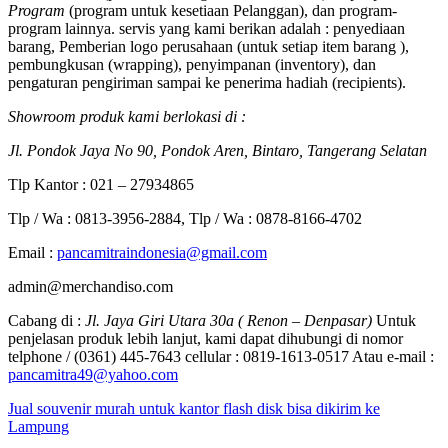
Program
(program untuk kesetiaan Pelanggan), dan program-
program lainnya. servis yang kami berikan adalah : penyediaan
barang, Pemberian logo perusahaan (untuk setiap item barang ),
pembungkusan (wrapping), penyimpanan (inventory), dan
pengaturan pengiriman sampai ke penerima hadiah (recipients).
Showroom produk kami berlokasi di :
Jl. Pondok Jaya No 90, Pondok Aren, Bintaro, Tangerang Selatan
Tlp Kantor : 021 – 27934865
Tlp / Wa : 0813-3956-2884, Tlp / Wa : 0878-8166-4702
Email :
pancamitraindonesia@gmail.com
admin@merchandiso.com
Cabang di :
Jl. Jaya Giri Utara 30a ( Renon – Denpasar)
Untuk
penjelasan produk lebih lanjut, kami dapat dihubungi di nomor
telphone / (0361) 445-7643 cellular : 0819-1613-0517 Atau e-mail :
pancamitra49@yahoo.com
Jual souvenir murah untuk kantor flash disk bisa dikirim ke
Lampung