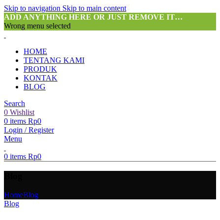
Skip to navigation
Skip to main content
ADD ANYTHING HERE OR JUST REMOVE IT…
Wrong menu selected
HOME
TENTANG KAMI
PRODUK
KONTAK
BLOG
Search
0
Wishlist
0
items
Rp
0
Login / Register
Menu
0
items
Rp
0
Blog
Home
Blog
Blog