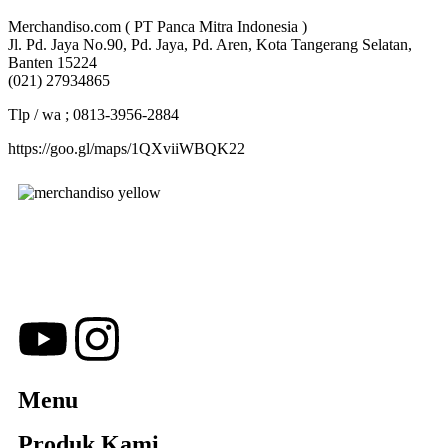
Merchandiso.com ( PT Panca Mitra Indonesia )
Jl. Pd. Jaya No.90, Pd. Jaya, Pd. Aren, Kota Tangerang Selatan,
Banten 15224
(021) 27934865
Tlp / wa ; 0813-3956-2884
https://goo.gl/maps/1QXviiWBQK22
Merchandiso adalah produsen Souvenir Promosi yang
berpengalaman lebih dari 10 tahun, Terbukti Melayani lebih dari
750 Perusahaan dan memproduksi lebih dari 500.000
Merchandise (Souvenir Kantor terbaik kami sajikan untuk Anda).
Menu
Produk Kami