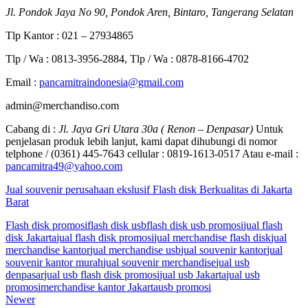
Jl. Pondok Jaya No 90, Pondok Aren, Bintaro, Tangerang Selatan
Tlp Kantor : 021 – 27934865
Tlp / Wa : 0813-3956-2884, Tlp / Wa : 0878-8166-4702
Email :
pancamitraindonesia@gmail.com
admin@merchandiso.com
Cabang di :
Jl. Jaya Gri Utara 30a ( Renon – Denpasar)
Untuk
penjelasan produk lebih lanjut, kami dapat dihubungi di nomor
telphone / (0361) 445-7643 cellular : 0819-1613-0517 Atau e-mail :
pancamitra49@yahoo.com
Jual souvenir perusahaan ekslusif Flash disk Berkualitas di Jakarta
Barat
Flash disk promosi
flash disk usb
flash disk usb promosi
jual flash
disk Jakarta
jual flash disk promosi
jual merchandise flash disk
jual
merchandise kantor
jual merchandise usb
jual souvenir kantor
jual
souvenir kantor murah
jual souvenir merchandise
jual usb
denpasar
jual usb flash disk promosi
jual usb Jakarta
jual usb
promosi
merchandise kantor Jakarta
usb promosi
Newer