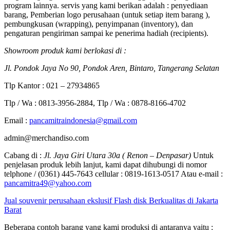
program lainnya. servis yang kami berikan adalah : penyediaan
barang, Pemberian logo perusahaan (untuk setiap item barang ),
pembungkusan (wrapping), penyimpanan (inventory), dan
pengaturan pengiriman sampai ke penerima hadiah (recipients).
Showroom produk kami berlokasi di :
Jl. Pondok Jaya No 90, Pondok Aren, Bintaro, Tangerang Selatan
Tlp Kantor : 021 – 27934865
Tlp / Wa : 0813-3956-2884, Tlp / Wa : 0878-8166-4702
Email :
pancamitraindonesia@gmail.com
admin@merchandiso.com
Cabang di :
Jl. Jaya Giri Utara 30a ( Renon – Denpasar)
Untuk
penjelasan produk lebih lanjut, kami dapat dihubungi di nomor
telphone / (0361) 445-7643 cellular : 0819-1613-0517 Atau e-mail :
pancamitra49@yahoo.com
Jual souvenir perusahaan ekslusif Flash disk Berkualitas di Jakarta
Barat
Beberapa contoh barang yang kami produksi di antaranya yaitu :