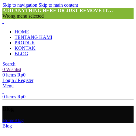
Skip to navigation
Skip to main content
ADD ANYTHING HERE OR JUST REMOVE IT…
Wrong menu selected
HOME
TENTANG KAMI
PRODUK
KONTAK
BLOG
Search
0
Wishlist
0
items
Rp
0
Login / Register
Menu
0
items
Rp
0
Blog
Home
Blog
Blog