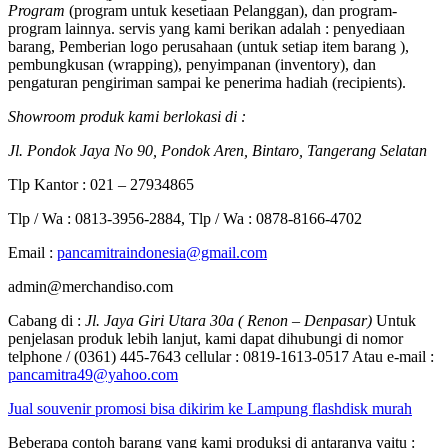
Program
(program untuk kesetiaan Pelanggan), dan program-
program lainnya. servis yang kami berikan adalah : penyediaan
barang, Pemberian logo perusahaan (untuk setiap item barang ),
pembungkusan (wrapping), penyimpanan (inventory), dan
pengaturan pengiriman sampai ke penerima hadiah (recipients).
Showroom produk kami berlokasi di :
Jl. Pondok Jaya No 90, Pondok Aren, Bintaro, Tangerang Selatan
Tlp Kantor : 021 – 27934865
Tlp / Wa : 0813-3956-2884, Tlp / Wa : 0878-8166-4702
Email :
pancamitraindonesia@gmail.com
admin@merchandiso.com
Cabang di :
Jl. Jaya Giri Utara 30a ( Renon – Denpasar)
Untuk
penjelasan produk lebih lanjut, kami dapat dihubungi di nomor
telphone / (0361) 445-7643 cellular : 0819-1613-0517 Atau e-mail :
pancamitra49@yahoo.com
Jual souvenir promosi bisa dikirim ke Lampung flashdisk murah
Beberapa contoh barang yang kami produksi di antaranya yaitu :