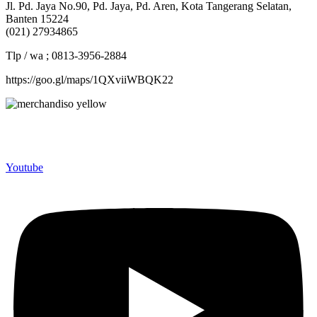
Jl. Pd. Jaya No.90, Pd. Jaya, Pd. Aren, Kota Tangerang Selatan,
Banten 15224
(021) 27934865
Tlp / wa ; 0813-3956-2884
https://goo.gl/maps/1QXviiWBQK22
Merchandiso adalah produsen Souvenir Promosi yang
berpengalaman lebih dari 10 tahun, Terbukti Melayani lebih dari
750 Perusahaan dan memproduksi lebih dari 500.000 Merchandise
(Souvenir Kantor terbaik kami sajikan untuk Anda).
Youtube