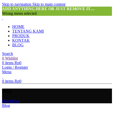
Skip to navigation
Skip to main content
ADD ANYTHING HERE OR JUST REMOVE IT…
Wrong menu selected
HOME
TENTANG KAMI
PRODUK
KONTAK
BLOG
Search
0
Wishlist
0
items
Rp
0
Login / Register
Menu
0
items
Rp
0
Blog
Home
Blog
Blog