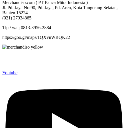
Merchandiso.com ( PT Panca Mitra Indonesia )
Jl. Pd. Jaya No.90, Pd. Jaya, Pd. Aren, Kota Tangerang Selatan,
Banten 15224
(021) 27934865
Tlp / wa ; 0813-3956-2884
https://goo.gl/maps/1QXviiWBQK22
Merchandiso adalah produsen Souvenir Promosi yang
berpengalaman lebih dari 10 tahun, Terbukti Melayani lebih dari
750 Perusahaan dan memproduksi lebih dari 500.000 Merchandise
(Souvenir Kantor terbaik kami sajikan untuk Anda).
Youtube