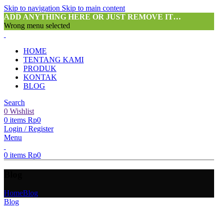
Skip to navigation
Skip to main content
ADD ANYTHING HERE OR JUST REMOVE IT…
Wrong menu selected
HOME
TENTANG KAMI
PRODUK
KONTAK
BLOG
Search
0
Wishlist
0
items
Rp
0
Login / Register
Menu
0
items
Rp
0
Blog
Home
Blog
Blog