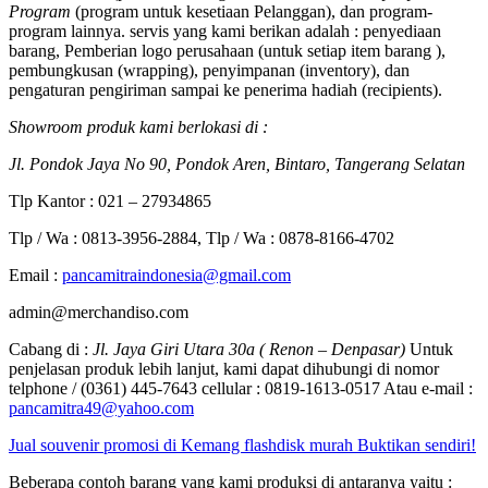
Program
(program untuk kesetiaan Pelanggan), dan program-
program lainnya. servis yang kami berikan adalah : penyediaan
barang, Pemberian logo perusahaan (untuk setiap item barang ),
pembungkusan (wrapping), penyimpanan (inventory), dan
pengaturan pengiriman sampai ke penerima hadiah (recipients).
Showroom produk kami berlokasi di :
Jl. Pondok Jaya No 90, Pondok Aren, Bintaro, Tangerang Selatan
Tlp Kantor : 021 – 27934865
Tlp / Wa : 0813-3956-2884, Tlp / Wa : 0878-8166-4702
Email :
pancamitraindonesia@gmail.com
admin@merchandiso.com
Cabang di :
Jl. Jaya Giri Utara 30a ( Renon – Denpasar)
Untuk
penjelasan produk lebih lanjut, kami dapat dihubungi di nomor
telphone / (0361) 445-7643 cellular : 0819-1613-0517 Atau e-mail :
pancamitra49@yahoo.com
Jual souvenir promosi di Kemang flashdisk murah Buktikan sendiri!
Beberapa contoh barang yang kami produksi di antaranya yaitu :