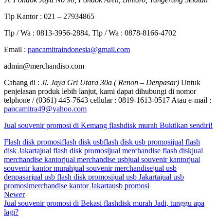
Tlp Kantor : 021 – 27934865
Tlp / Wa : 0813-3956-2884, Tlp / Wa : 0878-8166-4702
Email :
pancamitraindonesia@gmail.com
admin@merchandiso.com
Cabang di :
Jl. Jaya Gri Utara 30a ( Renon – Denpasar)
Untuk
penjelasan produk lebih lanjut, kami dapat dihubungi di nomor
telphone / (0361) 445-7643 cellular : 0819-1613-0517 Atau e-mail :
pancamitra49@yahoo.com
Jual souvenir promosi di Kemang flashdisk murah Buktikan sendiri!
Flash disk promosi
flash disk usb
flash disk usb promosi
jual flash
disk Jakarta
jual flash disk promosi
jual merchandise flash disk
jual
merchandise kantor
jual merchandise usb
jual souvenir kantor
jual
souvenir kantor murah
jual souvenir merchandise
jual usb
denpasar
jual usb flash disk promosi
jual usb Jakarta
jual usb
promosi
merchandise kantor Jakarta
usb promosi
Newer
Jual souvenir promosi di Bekasi flashdisk murah Jadi, tunggu apa
lagi?