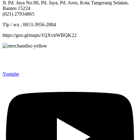
Jl. Pd. Jaya No.90, Pd. Jaya, Pd. Aren, Kota Tangerang Selatan,
Banten 15224
(021) 27934865
Tlp / wa ; 0813-3956-2884
https://goo.gl/maps/1QXviiWBQK22
Merchandiso adalah produsen Souvenir Promosi yang
berpengalaman lebih dari 10 tahun, Terbukti Melayani lebih dari
750 Perusahaan dan memproduksi lebih dari 500.000 Merchandise
(Souvenir Kantor terbaik kami sajikan untuk Anda).
Youtube