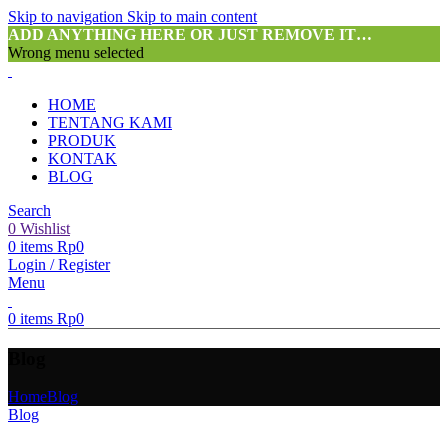
Skip to navigation
Skip to main content
ADD ANYTHING HERE OR JUST REMOVE IT…
Wrong menu selected
HOME
TENTANG KAMI
PRODUK
KONTAK
BLOG
Search
0
Wishlist
0
items
Rp
0
Login / Register
Menu
0
items
Rp
0
Blog
Home
Blog
Blog