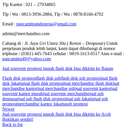
Tlp Kantor : 021 – 27934865
Tlp / Wa : 0813-3956-2884, Tlp / Wa : 0878-8166-4702
Email :
pancamitraindonesia@gmail.com
admin@merchandiso.com
Cabang di :
Jl. Jaya Gri Utara 30a ( Renon – Denpasar)
Untuk
penjelasan produk lebih lanjut, kami dapat dihubungi di nomor
telphone / (0361) 445-7643 cellular : 0819-1613-0517 Atau e-mail :
pancamitra49@yahoo.com
Jual souvenir promosi murah flash disk bisa dikirim ke Batam
Flash disk promosi
flash disk usb
flash disk usb promosi
jual flash
disk Jakarta
jual flash disk promosi
jual merchandise flash disk
jual
merchandise kantor
jual merchandise usb
jual souvenir kantor
jual
souvenir kantor murah
jual souvenir merchandise
jual usb
denpasar
jual usb flash disk promosi
jual usb Jakarta
jual usb
promosi
merchandise kantor Jakarta
usb promosi
Newer
Jual souvenir promosi murah flash disk bisa dikirim ke Aceh
Buktikan sendiri!
Back to list