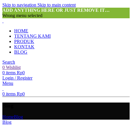
Skip to navigation
Skip to main content
ADD ANYTHING HERE OR JUST REMOVE IT…
Wrong menu selected
HOME
TENTANG KAMI
PRODUK
KONTAK
BLOG
Search
0
Wishlist
0
items
Rp
0
Login / Register
Menu
0
items
Rp
0
Blog
Home
Blog
Blog