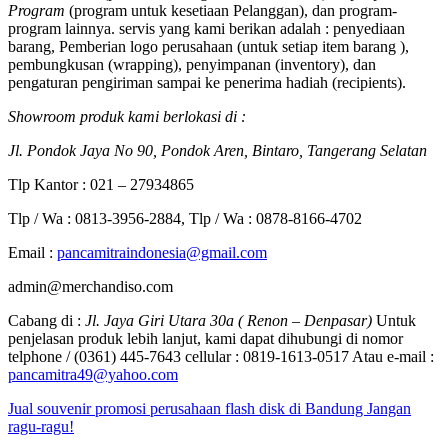
Program
(program untuk kesetiaan Pelanggan), dan program-
program lainnya. servis yang kami berikan adalah : penyediaan
barang, Pemberian logo perusahaan (untuk setiap item barang ),
pembungkusan (wrapping), penyimpanan (inventory), dan
pengaturan pengiriman sampai ke penerima hadiah (recipients).
Showroom produk kami berlokasi di :
Jl. Pondok Jaya No 90, Pondok Aren, Bintaro, Tangerang Selatan
Tlp Kantor : 021 – 27934865
Tlp / Wa : 0813-3956-2884, Tlp / Wa : 0878-8166-4702
Email :
pancamitraindonesia@gmail.com
admin@merchandiso.com
Cabang di :
Jl. Jaya Giri Utara 30a ( Renon – Denpasar)
Untuk
penjelasan produk lebih lanjut, kami dapat dihubungi di nomor
telphone / (0361) 445-7643 cellular : 0819-1613-0517 Atau e-mail :
pancamitra49@yahoo.com
Jual souvenir promosi perusahaan flash disk di Bandung Jangan
ragu-ragu!