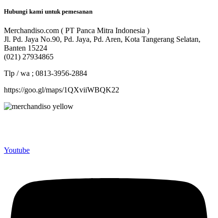
Hubungi kami untuk pemesanan
Merchandiso.com ( PT Panca Mitra Indonesia )
Jl. Pd. Jaya No.90, Pd. Jaya, Pd. Aren, Kota Tangerang Selatan,
Banten 15224
(021) 27934865
Tlp / wa ; 0813-3956-2884
https://goo.gl/maps/1QXviiWBQK22
Merchandiso adalah produsen Souvenir Promosi yang
berpengalaman lebih dari 10 tahun, Terbukti Melayani lebih dari
750 Perusahaan dan memproduksi lebih dari 500.000 Merchandise
(Souvenir Kantor terbaik kami sajikan untuk Anda).
Youtube