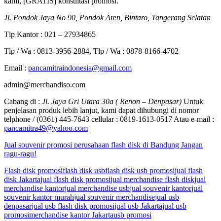
kami, [GRATIS] konsultasi promosi.
Jl. Pondok Jaya No 90, Pondok Aren, Bintaro, Tangerang Selatan
Tlp Kantor : 021 – 27934865
Tlp / Wa : 0813-3956-2884, Tlp / Wa : 0878-8166-4702
Email :
pancamitraindonesia@gmail.com
admin@merchandiso.com
Cabang di :
Jl. Jaya Gri Utara 30a ( Renon – Denpasar)
Untuk
penjelasan produk lebih lanjut, kami dapat dihubungi di nomor
telphone / (0361) 445-7643 cellular : 0819-1613-0517 Atau e-mail :
pancamitra49@yahoo.com
Jual souvenir promosi perusahaan flash disk di Bandung Jangan
ragu-ragu!
Flash disk promosi
flash disk usb
flash disk usb promosi
jual flash
disk Jakarta
jual flash disk promosi
jual merchandise flash disk
jual
merchandise kantor
jual merchandise usb
jual souvenir kantor
jual
souvenir kantor murah
jual souvenir merchandise
jual usb
denpasar
jual usb flash disk promosi
jual usb Jakarta
jual usb
promosi
merchandise kantor Jakarta
usb promosi