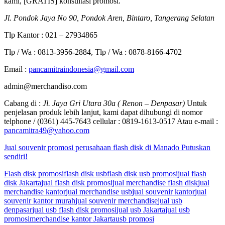
kami, [GRATIS] konsultasi promosi.
Jl. Pondok Jaya No 90, Pondok Aren, Bintaro, Tangerang Selatan
Tlp Kantor : 021 – 27934865
Tlp / Wa : 0813-3956-2884, Tlp / Wa : 0878-8166-4702
Email :
pancamitraindonesia@gmail.com
admin@merchandiso.com
Cabang di :
Jl. Jaya Gri Utara 30a ( Renon – Denpasar)
Untuk
penjelasan produk lebih lanjut, kami dapat dihubungi di nomor
telphone / (0361) 445-7643 cellular : 0819-1613-0517 Atau e-mail :
pancamitra49@yahoo.com
Jual souvenir promosi perusahaan flash disk di Manado Putuskan
sendiri!
Flash disk promosi
flash disk usb
flash disk usb promosi
jual flash
disk Jakarta
jual flash disk promosi
jual merchandise flash disk
jual
merchandise kantor
jual merchandise usb
jual souvenir kantor
jual
souvenir kantor murah
jual souvenir merchandise
jual usb
denpasar
jual usb flash disk promosi
jual usb Jakarta
jual usb
promosi
merchandise kantor Jakarta
usb promosi