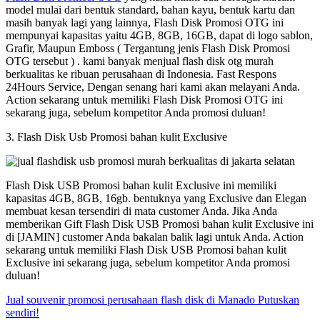
model mulai dari bentuk standard, bahan kayu, bentuk kartu dan
masih banyak lagi yang lainnya, Flash Disk Promosi OTG ini
mempunyai kapasitas yaitu 4GB, 8GB, 16GB, dapat di logo sablon,
Grafir, Maupun Emboss ( Tergantung jenis Flash Disk Promosi
OTG tersebut ) . kami banyak menjual flash disk otg murah
berkualitas ke ribuan perusahaan di Indonesia. Fast Respons
24Hours Service, Dengan senang hari kami akan melayani Anda.
Action sekarang untuk memiliki Flash Disk Promosi OTG ini
sekarang juga, sebelum kompetitor Anda promosi duluan!
3. Flash Disk Usb Promosi bahan kulit Exclusive
Flash Disk USB Promosi bahan kulit Exclusive ini memiliki
kapasitas 4GB, 8GB, 16gb. bentuknya yang Exclusive dan Elegan
membuat kesan tersendiri di mata customer Anda. Jika Anda
memberikan Gift Flash Disk USB Promosi bahan kulit Exclusive ini
di [JAMIN] customer Anda bakalan balik lagi untuk Anda. Action
sekarang untuk memiliki Flash Disk USB Promosi bahan kulit
Exclusive ini sekarang juga, sebelum kompetitor Anda promosi
duluan!
Jual souvenir promosi perusahaan flash disk di Manado Putuskan
sendiri!