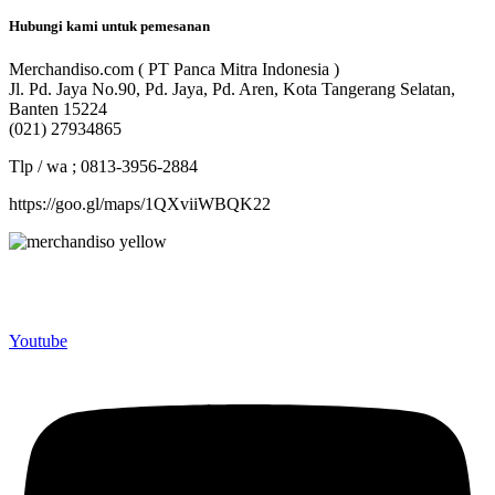
Hubungi kami untuk pemesanan
Merchandiso.com ( PT Panca Mitra Indonesia )
Jl. Pd. Jaya No.90, Pd. Jaya, Pd. Aren, Kota Tangerang Selatan,
Banten 15224
(021) 27934865
Tlp / wa ; 0813-3956-2884
https://goo.gl/maps/1QXviiWBQK22
Merchandiso adalah produsen Souvenir Promosi yang
berpengalaman lebih dari 10 tahun, Terbukti Melayani lebih dari
750 Perusahaan dan memproduksi lebih dari 500.000 Merchandise
(Souvenir Kantor terbaik kami sajikan untuk Anda).
Youtube