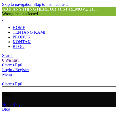
Skip to navigation
Skip to main content
ADD ANYTHING HERE OR JUST REMOVE IT…
Wrong menu selected
HOME
TENTANG KAMI
PRODUK
KONTAK
BLOG
Search
0
Wishlist
0
items
Rp
0
Login / Register
Menu
0
items
Rp
0
Blog
Home
Blog
Blog