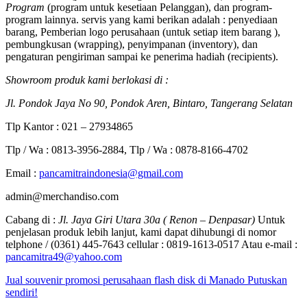
Program
(program untuk kesetiaan Pelanggan), dan program-
program lainnya. servis yang kami berikan adalah : penyediaan
barang, Pemberian logo perusahaan (untuk setiap item barang ),
pembungkusan (wrapping), penyimpanan (inventory), dan
pengaturan pengiriman sampai ke penerima hadiah (recipients).
Showroom produk kami berlokasi di :
Jl. Pondok Jaya No 90, Pondok Aren, Bintaro, Tangerang Selatan
Tlp Kantor : 021 – 27934865
Tlp / Wa : 0813-3956-2884, Tlp / Wa : 0878-8166-4702
Email :
pancamitraindonesia@gmail.com
admin@merchandiso.com
Cabang di :
Jl. Jaya Giri Utara 30a ( Renon – Denpasar)
Untuk
penjelasan produk lebih lanjut, kami dapat dihubungi di nomor
telphone / (0361) 445-7643 cellular : 0819-1613-0517 Atau e-mail :
pancamitra49@yahoo.com
Jual souvenir promosi perusahaan flash disk di Manado Putuskan
sendiri!