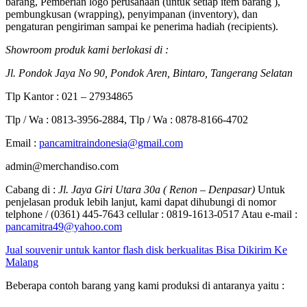
barang, Pemberian logo perusahaan (untuk setiap item barang ),
pembungkusan (wrapping), penyimpanan (inventory), dan
pengaturan pengiriman sampai ke penerima hadiah (recipients).
Showroom produk kami berlokasi di :
Jl. Pondok Jaya No 90, Pondok Aren, Bintaro, Tangerang Selatan
Tlp Kantor : 021 – 27934865
Tlp / Wa : 0813-3956-2884, Tlp / Wa : 0878-8166-4702
Email :
pancamitraindonesia@gmail.com
admin@merchandiso.com
Cabang di :
Jl. Jaya Giri Utara 30a ( Renon – Denpasar)
Untuk
penjelasan produk lebih lanjut, kami dapat dihubungi di nomor
telphone / (0361) 445-7643 cellular : 0819-1613-0517 Atau e-mail :
pancamitra49@yahoo.com
Jual souvenir untuk kantor flash disk berkualitas Bisa Dikirim Ke
Malang
Beberapa contoh barang yang kami produksi di antaranya yaitu :