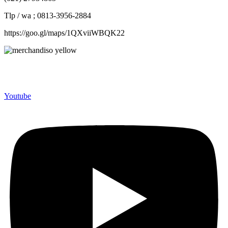
Tlp / wa ; 0813-3956-2884
https://goo.gl/maps/1QXviiWBQK22
Merchandiso adalah produsen Souvenir Promosi yang
berpengalaman lebih dari 10 tahun, Terbukti Melayani lebih dari
750 Perusahaan dan memproduksi lebih dari 500.000 Merchandise
(Souvenir Kantor terbaik kami sajikan untuk Anda).
Youtube