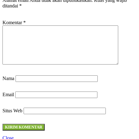
Alamat email Anda tidak akan dipublikasikan.
Ruas yang wajib
ditandai
*
Komentar
*
Nama
Email
Situs Web
Close