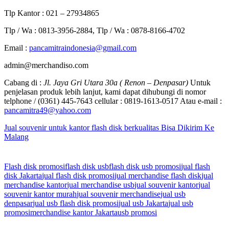
Tlp Kantor : 021 – 27934865
Tlp / Wa : 0813-3956-2884, Tlp / Wa : 0878-8166-4702
Email :
pancamitraindonesia@gmail.com
admin@merchandiso.com
Cabang di :
Jl. Jaya Gri Utara 30a ( Renon – Denpasar)
Untuk
penjelasan produk lebih lanjut, kami dapat dihubungi di nomor
telphone / (0361) 445-7643 cellular : 0819-1613-0517 Atau e-mail :
pancamitra49@yahoo.com
Jual souvenir untuk kantor flash disk berkualitas Bisa Dikirim Ke
Malang
Flash disk promosi
flash disk usb
flash disk usb promosi
jual flash
disk Jakarta
jual flash disk promosi
jual merchandise flash disk
jual
merchandise kantor
jual merchandise usb
jual souvenir kantor
jual
souvenir kantor murah
jual souvenir merchandise
jual usb
denpasar
jual usb flash disk promosi
jual usb Jakarta
jual usb
promosi
merchandise kantor Jakarta
usb promosi