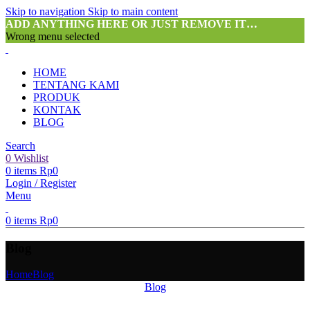
Skip to navigation
Skip to main content
ADD ANYTHING HERE OR JUST REMOVE IT…
Wrong menu selected
HOME
TENTANG KAMI
PRODUK
KONTAK
BLOG
Search
0
Wishlist
0
items
Rp
0
Login / Register
Menu
0
items
Rp
0
Blog
Home
Blog
Blog