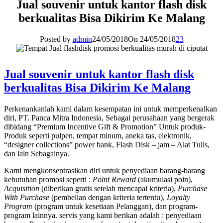
Jual souvenir untuk kantor flash disk
berkualitas Bisa Dikirim Ke Malang
Posted by
admin
24/05/2018
On 24/05/2018
23
Jual souvenir untuk kantor flash disk
berkualitas Bisa Dikirim Ke Malang
Perkenankanlah kami dalam kesempatan ini untuk memperkenalkan
diri, PT. Panca Mitra Indonesia, Sebagai perusahaan yang bergerak
dibidang “Premium Incentive Gift & Promotion” Untuk produk-
Produk seperti pulpen, tempat minum, aneka tas, elektronik,
“designer collections” power bank, Flash Disk – jam – Alat Tulis,
dan lain Sebagainya.
Kami mengkonsentrasikan diri untuk penyediaan barang-barang
kebutuhan promosi seperti :
Point Reward
(akumulasi poin),
Acquisition
(diberikan gratis setelah mencapai kriteria),
Purchase
With Purchase
(pembelian dengan kriteria tertentu),
Loyalty
Program
(program untuk kesetiaan Pelanggan), dan program-
program lainnya. servis yang kami berikan adalah : penyediaan