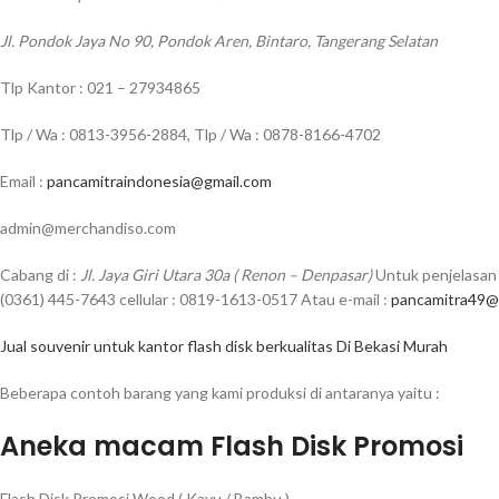
Jl. Pondok Jaya No 90, Pondok Aren, Bintaro, Tangerang Selatan
Tlp Kantor : 021 – 27934865
Tlp / Wa : 0813-3956-2884, Tlp / Wa : 0878-8166-4702
Email :
pancamitraindonesia@gmail.com
admin@merchandiso.com
Cabang di :
Jl. Jaya Giri Utara 30a ( Renon – Denpasar)
Untuk penjelasan 
(0361) 445-7643 cellular : 0819-1613-0517 Atau e-mail :
pancamitra49@
Jual souvenir untuk kantor flash disk berkualitas Di Bekasi Murah
Beberapa contoh barang yang kami produksi di antaranya yaitu :
Aneka macam Flash Disk Promosi
Flash Disk Promosi Wood ( Kayu / Bambu )