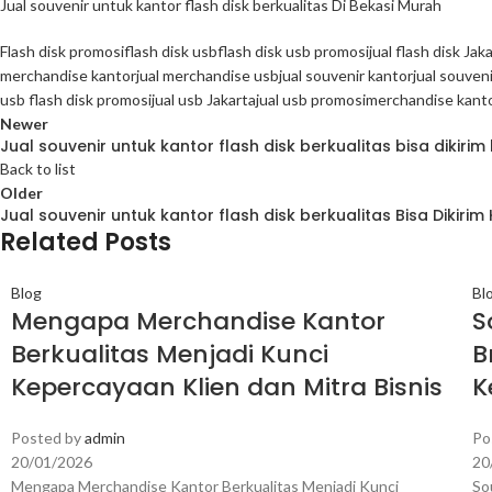
Jual souvenir untuk kantor flash disk berkualitas Di Bekasi Murah
Flash disk promosi
flash disk usb
flash disk usb promosi
jual flash disk Jak
merchandise kantor
jual merchandise usb
jual souvenir kantor
jual souven
usb flash disk promosi
jual usb Jakarta
jual usb promosi
merchandise kanto
Newer
Jual souvenir untuk kantor flash disk berkualitas bisa dikirim
Back to list
Older
Jual souvenir untuk kantor flash disk berkualitas Bisa Dikiri
Related Posts
Blog
Bl
Mengapa Merchandise Kantor
S
Berkualitas Menjadi Kunci
B
Kepercayaan Klien dan Mitra Bisnis
K
Posted by
admin
Po
20/01/2026
20
Mengapa Merchandise Kantor Berkualitas Menjadi Kunci
So