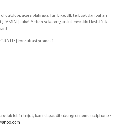
 outdoor, acara olahraga, fun bike, dll. terbuat dari bahan
 [ JAMIN ] suka! Action sekarang untuk memiliki Flash Disk
uan!
 [GRATIS] konsultasi promosi.
roduk lebih lanjut, kami dapat dihubungi di nomor telphone /
yahoo.com