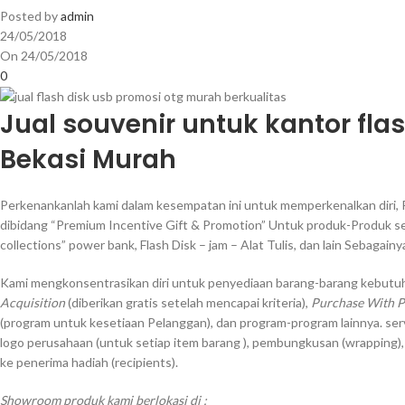
Posted by
admin
24/05/2018
On 24/05/2018
0
Jual souvenir untuk kantor flas
Bekasi Murah
Perkenankanlah kami dalam kesempatan ini untuk memperkenalkan diri, 
dibidang “Premium Incentive Gift & Promotion” Untuk produk-Produk sep
collections” power bank, Flash Disk – jam – Alat Tulis, dan lain Sebagainy
Kami mengkonsentrasikan diri untuk penyediaan barang-barang kebutuh
Acquisition
(diberikan gratis setelah mencapai kriteria),
Purchase With 
(program untuk kesetiaan Pelanggan), dan program-program lainnya. ser
logo perusahaan (untuk setiap item barang ), pembungkusan (wrapping)
ke penerima hadiah (recipients).
Showroom produk kami berlokasi di :