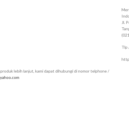
Mer
Indo
Jl. 
Tan
(02
Tlp
htt
produk lebih lanjut, kami dapat dihubungi di nomor telphone /
yahoo.com