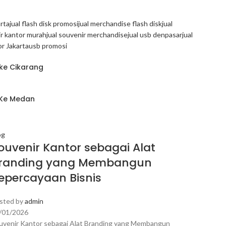
arta
jual flash disk promosi
jual merchandise flash disk
jual
ir kantor murah
jual souvenir merchandise
jual usb denpasar
jual
r Jakarta
usb promosi
 ke Cikarang
m Ke Medan
og
Blog
ouvenir Kantor sebagai Alat
Mer
randing yang Membangun
Per
epercayaan Bisnis
Pro
sted by
admin
Posted
/01/2026
20/01/
uvenir Kantor sebagai Alat Branding yang Membangun
Mercha