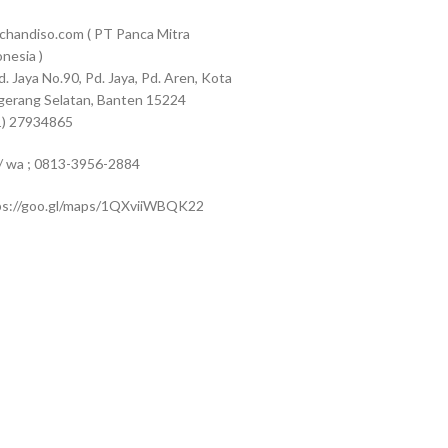
chandiso.com ( PT Panca Mitra
nesia )
Pd. Jaya No.90, Pd. Jaya, Pd. Aren, Kota
gerang Selatan, Banten 15224
1) 27934865
 / wa ; 0813-3956-2884
ps://goo.gl/maps/1QXviiWBQK22