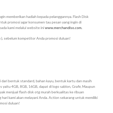
 ingin memberikan hadiah kepada pelanggannya. Flash Disk
untuk promosi agar konsumen tau pesan yang ingin di
da kami melalui website ini
www.merchandiso.com.
u ), sebelum kompetitor Anda promosi duluan!
i dari bentuk standard, bahan kayu, bentuk kartu dan masih
s yaitu 4GB, 8GB, 16GB, dapat di logo sablon, Grafir, Maupun
ak menjual flash disk otg murah berkualitas ke ribuan
hari kami akan melayani Anda. Action sekarang untuk memiliki
omosi duluan!