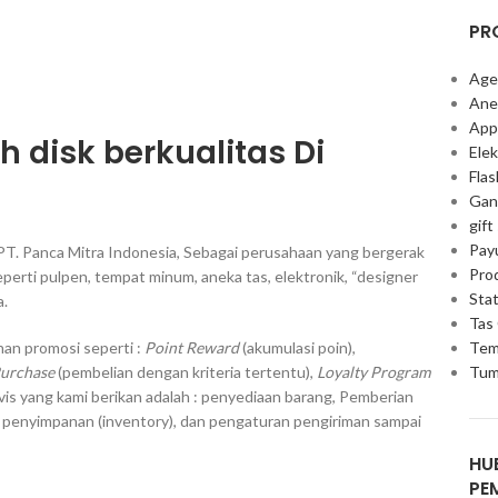
PR
Age
Ane
App
h disk berkualitas Di
Elek
Fla
Gan
gift
Pay
PT. Panca Mitra Indonesia, Sebagai perusahaan yang bergerak
Pro
erti pulpen, tempat minum, aneka tas, elektronik, “designer
Stat
a.
Tas
Tem
an promosi seperti :
Point Reward
(akumulasi poin),
Tum
Purchase
(pembelian dengan kriteria tertentu),
Loyalty Program
vis yang kami berikan adalah : penyediaan barang, Pemberian
, penyimpanan (inventory), dan pengaturan pengiriman sampai
HU
PE