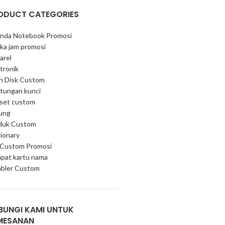
ODUCT CATEGORIES
nda Notebook Promosi
ka jam promosi
arel
tronik
sh Disk Custom
tungan kunci
 set custom
ung
duk Custom
ionary
 Custom Promosi
pat kartu nama
bler Custom
BUNGI KAMI UNTUK
MESANAN