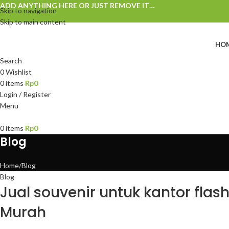
ADD ANYTHING HERE OR JUST REMOVE IT…
Skip to navigation
Skip to main content
HO
Search
0
Wishlist
0
items
Rp
0
Login / Register
Menu
0
items
Rp
0
Blog
Home
Blog
Blog
Jual souvenir untuk kantor flash
Murah