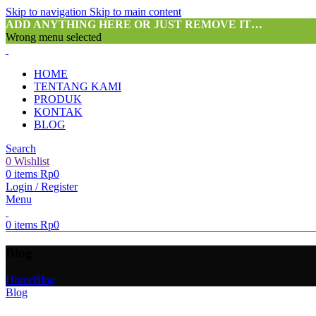
Skip to navigation
Skip to main content
ADD ANYTHING HERE OR JUST REMOVE IT…
Wrong menu selected
HOME
TENTANG KAMI
PRODUK
KONTAK
BLOG
Search
0
Wishlist
0
items
Rp
0
Login / Register
Menu
0
items
Rp
0
Blog
Home
Blog
Blog