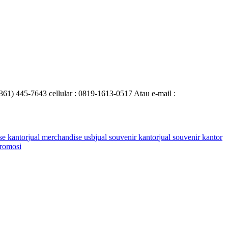
0361) 445-7643 cellular : 0819-1613-0517 Atau e-mail :
se kantor
jual merchandise usb
jual souvenir kantor
jual souvenir kantor
romosi