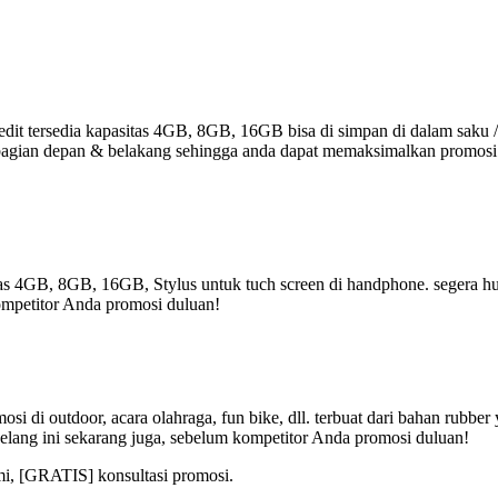
it tersedia kapasitas 4GB, 8GB, 16GB bisa di simpan di dalam saku /
r di bagian depan & belakang sehingga anda dapat memaksimalkan promos
tas 4GB, 8GB, 16GB, Stylus untuk tuch screen di handphone. segera hub
ompetitor Anda promosi duluan!
i di outdoor, acara olahraga, fun bike, dll. terbuat dari bahan rubbe
elang ini sekarang juga, sebelum kompetitor Anda promosi duluan!
mi, [GRATIS] konsultasi promosi.