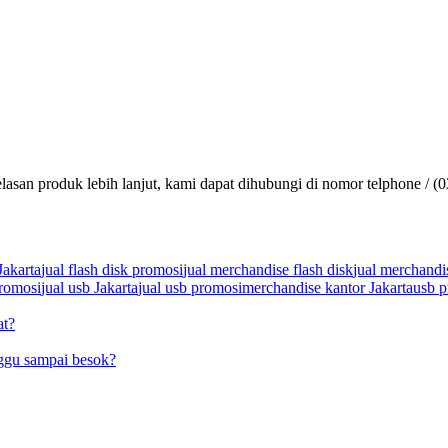
lasan produk lebih lanjut, kami dapat dihubungi di nomor telphone / (
Jakarta
jual flash disk promosi
jual merchandise flash disk
jual merchandi
promosi
jual usb Jakarta
jual usb promosi
merchandise kantor Jakarta
usb p
at?
ggu sampai besok?