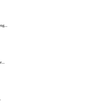
ng...
...
.