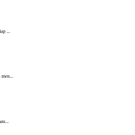
ap ...
 men...
au...