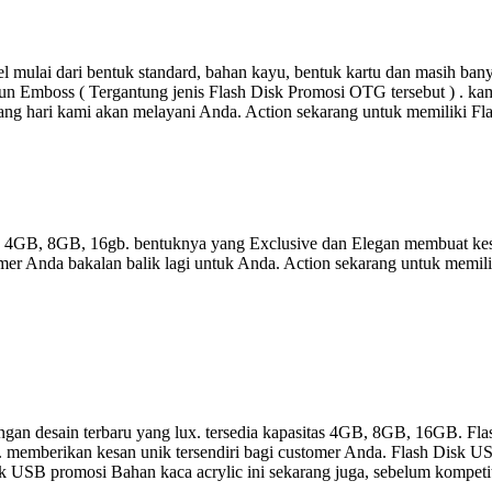
 mulai dari bentuk standard, bahan kayu, bentuk kartu dan masih ba
un Emboss ( Tergantung jenis Flash Disk Promosi OTG tersebut ) . kami
ang hari kami akan melayani Anda. Action sekarang untuk memiliki F
as 4GB, 8GB, 16gb. bentuknya yang Exclusive dan Elegan membuat kes
er Anda bakalan balik lagi untuk Anda. Action sekarang untuk memili
gan desain terbaru yang lux. tersedia kapasitas 4GB, 8GB, 16GB. Fla
a. memberikan kesan unik tersendiri bagi customer Anda. Flash Disk US
 Disk USB promosi Bahan kaca acrylic ini sekarang juga, sebelum kompet