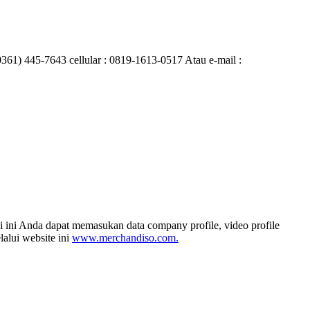
0361) 445-7643 cellular : 0819-1613-0517 Atau e-mail :
i ini Anda dapat memasukan data company profile, video profile
alui website ini
www.merchandiso.com.