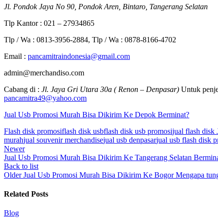
Jl. Pondok Jaya No 90, Pondok Aren, Bintaro, Tangerang Selatan
Tlp Kantor : 021 – 27934865
Tlp / Wa : 0813-3956-2884, Tlp / Wa : 0878-8166-4702
Email :
pancamitraindonesia@gmail.com
admin@merchandiso.com
Cabang di :
Jl. Jaya Gri Utara 30a ( Renon – Denpasar)
Untuk penje
pancamitra49@yahoo.com
Jual Usb Promosi Murah Bisa Dikirim Ke Depok Berminat?
Flash disk promosi
flash disk usb
flash disk usb promosi
jual flash disk 
murah
jual souvenir merchandise
jual usb denpasar
jual usb flash disk 
Newer
Jual Usb Promosi Murah Bisa Dikirim Ke Tangerang Selatan Bermin
Back to list
Older
Jual Usb Promosi Murah Bisa Dikirim Ke Bogor Mengapa tun
Related Posts
Blog