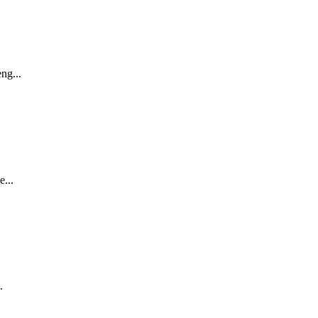
ng...
...
.