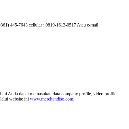
0361) 445-7643 cellular : 0819-1613-0517 Atau e-mail :
i ini Anda dapat memasukan data company profile, video profile
alui website ini
www.merchandiso.com.