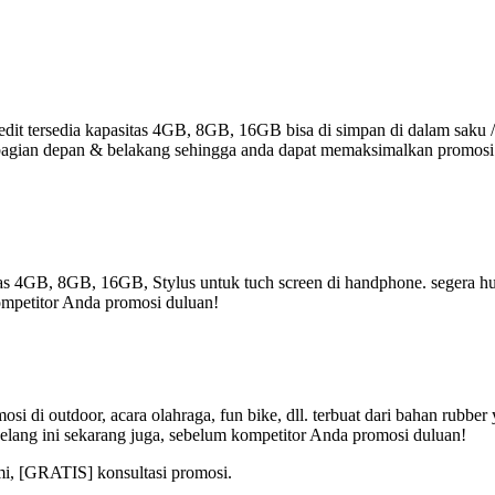
it tersedia kapasitas 4GB, 8GB, 16GB bisa di simpan di dalam saku /
r di bagian depan & belakang sehingga anda dapat memaksimalkan promos
tas 4GB, 8GB, 16GB, Stylus untuk tuch screen di handphone. segera hub
ompetitor Anda promosi duluan!
i di outdoor, acara olahraga, fun bike, dll. terbuat dari bahan rubbe
elang ini sekarang juga, sebelum kompetitor Anda promosi duluan!
mi, [GRATIS] konsultasi promosi.