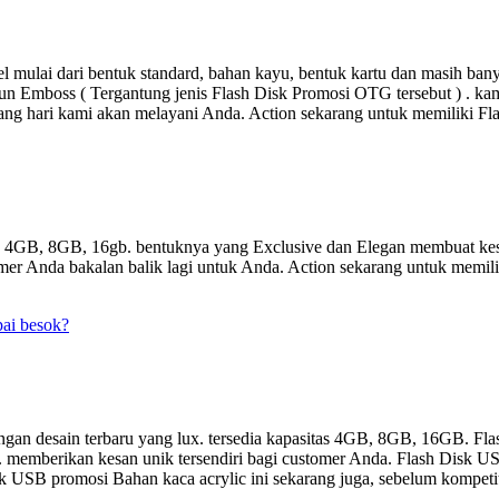
 mulai dari bentuk standard, bahan kayu, bentuk kartu dan masih ba
un Emboss ( Tergantung jenis Flash Disk Promosi OTG tersebut ) . kami
ang hari kami akan melayani Anda. Action sekarang untuk memiliki F
as 4GB, 8GB, 16gb. bentuknya yang Exclusive dan Elegan membuat kes
er Anda bakalan balik lagi untuk Anda. Action sekarang untuk memili
pai besok?
gan desain terbaru yang lux. tersedia kapasitas 4GB, 8GB, 16GB. Fla
a. memberikan kesan unik tersendiri bagi customer Anda. Flash Disk US
 Disk USB promosi Bahan kaca acrylic ini sekarang juga, sebelum kompet