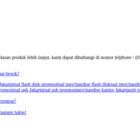
lasan produk lebih lanjut, kami dapat dihubungi di nomor telphone / (
pai besok?
Jakarta
jual flash disk promosi
jual merchandise flash disk
jual merchandi
promosi
jual usb Jakarta
jual usb promosi
merchandise kantor Jakarta
usb p
Berminat?
 hampir habis!