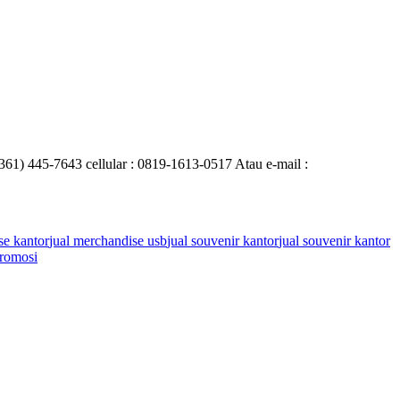
0361) 445-7643 cellular : 0819-1613-0517 Atau e-mail :
se kantor
jual merchandise usb
jual souvenir kantor
jual souvenir kantor
romosi