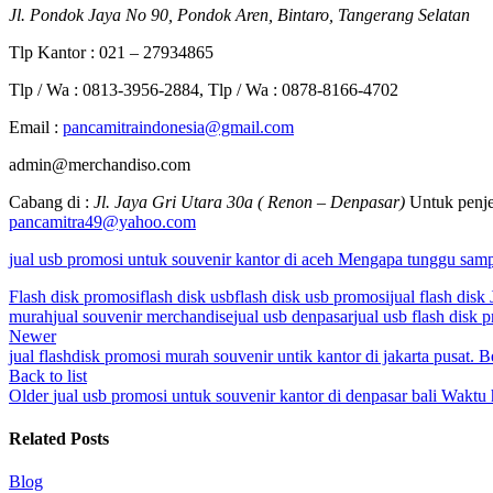
Jl. Pondok Jaya No 90, Pondok Aren, Bintaro, Tangerang Selatan
Tlp Kantor : 021 – 27934865
Tlp / Wa : 0813-3956-2884, Tlp / Wa : 0878-8166-4702
Email :
pancamitraindonesia@gmail.com
admin@merchandiso.com
Cabang di :
Jl. Jaya Gri Utara 30a ( Renon – Denpasar)
Untuk penje
pancamitra49@yahoo.com
jual usb promosi untuk souvenir kantor di aceh Mengapa tunggu sam
Flash disk promosi
flash disk usb
flash disk usb promosi
jual flash disk 
murah
jual souvenir merchandise
jual usb denpasar
jual usb flash disk 
Newer
jual flashdisk promosi murah souvenir untik kantor di jakarta pusat. 
Back to list
Older
jual usb promosi untuk souvenir kantor di denpasar bali Waktu
Related Posts
Blog