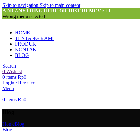
Skip to navigation
Skip to main content
ADD ANYTHING HERE OR JUST REMOVE IT…
Wrong menu selected
HOME
TENTANG KAMI
PRODUK
KONTAK
BLOG
Search
0
Wishlist
0
items
Rp
0
Login / Register
Menu
0
items
Rp
0
Blog
Home
Blog
Blog