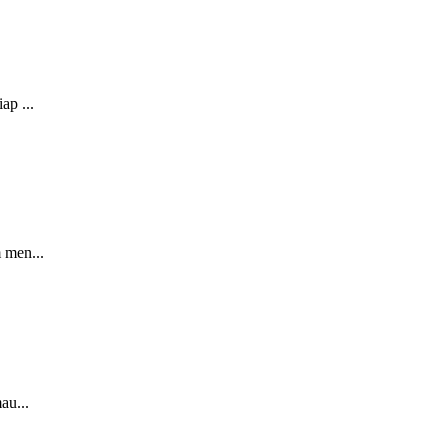
ap ...
 men...
au...