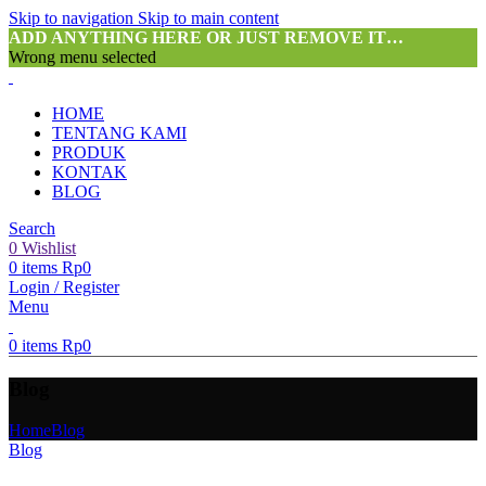
Skip to navigation
Skip to main content
ADD ANYTHING HERE OR JUST REMOVE IT…
Wrong menu selected
HOME
TENTANG KAMI
PRODUK
KONTAK
BLOG
Search
0
Wishlist
0
items
Rp
0
Login / Register
Menu
0
items
Rp
0
Blog
Home
Blog
Blog