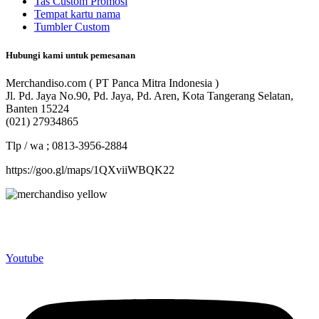
Tas Custom Promosi
Tempat kartu nama
Tumbler Custom
Hubungi kami untuk pemesanan
Merchandiso.com ( PT Panca Mitra Indonesia )
Jl. Pd. Jaya No.90, Pd. Jaya, Pd. Aren, Kota Tangerang Selatan,
Banten 15224
(021) 27934865
Tlp / wa ; 0813-3956-2884
https://goo.gl/maps/1QXviiWBQK22
Merchandiso adalah produsen Souvenir Promosi yang
berpengalaman lebih dari 10 tahun, Terbukti Melayani lebih dari
750 Perusahaan dan memproduksi lebih dari 500.000 Merchandise
(Souvenir Kantor terbaik kami sajikan untuk Anda).
Youtube