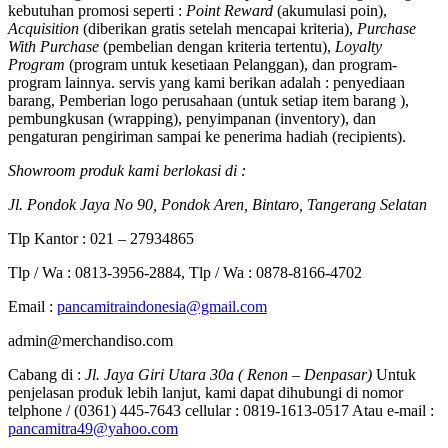
kebutuhan promosi seperti :
Point Reward
(akumulasi poin),
Acquisition
(diberikan gratis setelah mencapai kriteria),
Purchase
With Purchase
(pembelian dengan kriteria tertentu),
Loyalty
Program
(program untuk kesetiaan Pelanggan), dan program-
program lainnya. servis yang kami berikan adalah : penyediaan
barang, Pemberian logo perusahaan (untuk setiap item barang ),
pembungkusan (wrapping), penyimpanan (inventory), dan
pengaturan pengiriman sampai ke penerima hadiah (recipients).
Showroom produk kami berlokasi di :
Jl. Pondok Jaya No 90, Pondok Aren, Bintaro, Tangerang Selatan
Tlp Kantor : 021 – 27934865
Tlp / Wa : 0813-3956-2884, Tlp / Wa : 0878-8166-4702
Email :
pancamitraindonesia@gmail.com
admin@merchandiso.com
Cabang di :
Jl. Jaya Giri Utara 30a ( Renon – Denpasar)
Untuk
penjelasan produk lebih lanjut, kami dapat dihubungi di nomor
telphone / (0361) 445-7643 cellular : 0819-1613-0517 Atau e-mail :
pancamitra49@yahoo.com