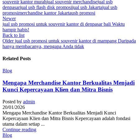
souvenir kantor murah
jual souvenir merchandise
jual usb
denpasar
jual usb flash disk promosi
jual usb Jakarta
jual usb
promosi
merchandise kantor Jakarta
usb promosi
Newer
jual usb promosi untuk souvenir kantor di denpasar bali Waktu
hampir habis!
Back to list
Older
jual usb promosi untuk souvenir kantor di mampang Daripada
hanya membacanya, mengapa Anda tidak
Related Posts
Blog
Mengapa Merchandise Kantor Berkualitas Menjadi
Kunci Kepercayaan Klien dan Mitra Bisnis
Posted by
admin
20/01/2026
Mengapa Merchandise Kantor Berkualitas Menjadi Kunci
Kepercayaan Klien dan Mitra Bisnis Kepercayaan adalah fondasi
utama dalam setiap ...
Continue reading
Blog