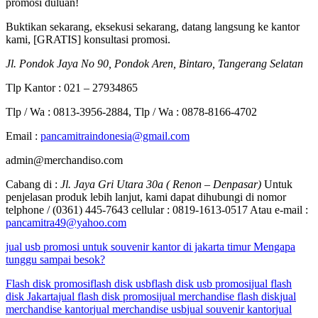
promosi duluan!
Buktikan sekarang, eksekusi sekarang, datang langsung ke kantor
kami, [GRATIS] konsultasi promosi.
Jl. Pondok Jaya No 90, Pondok Aren, Bintaro, Tangerang Selatan
Tlp Kantor : 021 – 27934865
Tlp / Wa : 0813-3956-2884, Tlp / Wa : 0878-8166-4702
Email :
pancamitraindonesia@gmail.com
admin@merchandiso.com
Cabang di :
Jl. Jaya Gri Utara 30a ( Renon – Denpasar)
Untuk
penjelasan produk lebih lanjut, kami dapat dihubungi di nomor
telphone / (0361) 445-7643 cellular : 0819-1613-0517 Atau e-mail :
pancamitra49@yahoo.com
jual usb promosi untuk souvenir kantor di jakarta timur Mengapa
tunggu sampai besok?
Flash disk promosi
flash disk usb
flash disk usb promosi
jual flash
disk Jakarta
jual flash disk promosi
jual merchandise flash disk
jual
merchandise kantor
jual merchandise usb
jual souvenir kantor
jual