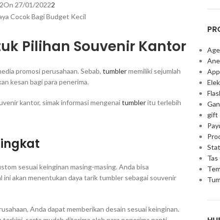
2
On 27/01/2022
2
PR
k Pilihan Souvenir Kantor
Age
Ane
 media promosi perusahaan. Sebab,
tumbler
memiliki sejumlah
App
an kesan bagi para penerima.
Elek
Fla
uvenir kantor, simak informasi mengenai
tumbler
itu terlebih
Gan
gift
Pay
Pro
ingkat
Stat
Tas
stom sesuai keinginan masing-masing. Anda bisa
Tem
l ini akan menentukan daya tarik tumbler sebagai souvenir
Tum
rusahaan, Anda dapat memberikan desain sesuai keinginan.
 terkini, serta mudah diterima oleh para penerima nanti.