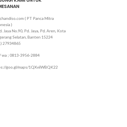
BUNGI KAMI UNTUK
MESANAN
chandiso.com ( PT Panca Mitra
nesia )
Pd. Jaya No.90, Pd. Jaya, Pd. Aren, Kota
gerang Selatan, Banten 15224
1) 27934865
 / wa ; 0813-3956-2884
ps://goo.gl/maps/1QXviiWBQK22