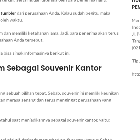
HU
PE
r
tumbler
dari perusahaan Anda. Kalau sudah begitu, maka
 oleh waktu.
Mer
Indo
dan memiliki ketahanan lama. Jadi, para penerima akan terus
Jl. 
usahaan Anda tersebut.
Tan
(02
 bisa simak informasinya berikut ini.
Tlp
 Sebagai Souvenir Kantor
htt
 sebuah pilihan tepat. Sebab, souvenir ini memiliki keunikan
akan merasa senang dan terus mengingat perusahaan yang
tahui saat menjadikannya sebagai souvenir kantor, yaitu:
si efektif, daripada menyebarkan
flyer
atau brosur. Sebab,