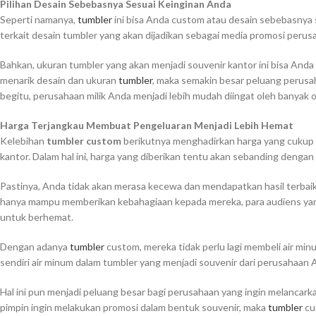
Pilihan Desain Sebebasnya Sesuai Keinginan Anda
Seperti namanya,
tumbler
ini bisa Anda custom atau desain sebebasnya 
terkait desain tumbler yang akan dijadikan sebagai media promosi perus
Bahkan, ukuran tumbler yang akan menjadi souvenir kantor ini bisa Anda
menarik desain dan ukuran
tumbler
, maka semakin besar peluang perusa
begitu, perusahaan milik Anda menjadi lebih mudah diingat oleh banyak 
Harga Terjangkau Membuat Pengeluaran Menjadi Lebih Hemat
Kelebihan
tumbler custom
berikutnya menghadirkan harga yang cukup 
kantor. Dalam hal ini, harga yang diberikan tentu akan sebanding dengan 
Pastinya, Anda tidak akan merasa kecewa dan mendapatkan hasil terbaik
hanya mampu memberikan kebahagiaan kepada mereka, para audiens ya
untuk berhemat.
Dengan adanya
tumbler
custom, mereka tidak perlu lagi membeli air mi
sendiri air minum dalam tumbler yang menjadi souvenir dari perusahaan 
Hal ini pun menjadi peluang besar bagi perusahaan yang ingin melancark
pimpin ingin melakukan promosi dalam bentuk souvenir, maka
tumbler
cu