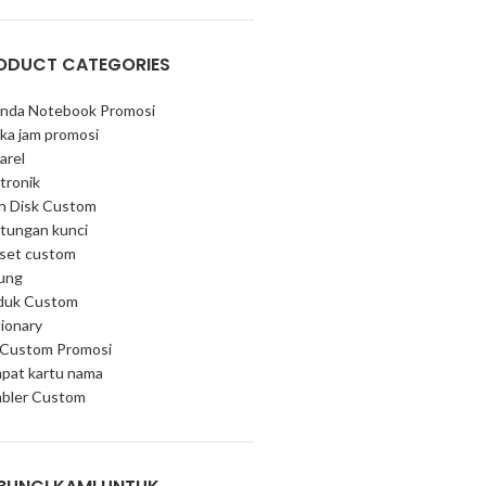
ODUCT CATEGORIES
nda Notebook Promosi
ka jam promosi
arel
tronik
sh Disk Custom
tungan kunci
 set custom
ung
duk Custom
ionary
 Custom Promosi
pat kartu nama
bler Custom