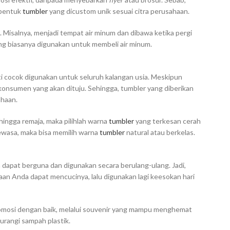
 bentuk
tumbler
yang dicustom unik sesuai citra perusahaan.
. Misalnya, menjadi tempat air minum dan dibawa ketika pergi
ng biasanya digunakan untuk membeli air minum.
ti cocok digunakan untuk seluruh kalangan usia. Meskipun
konsumen yang akan dituju. Sehingga, tumbler yang diberikan
ahaan.
hingga remaja, maka pilihlah warna
tumbler
yang terkesan cerah
ewasa, maka bisa memilih warna
tumbler
natural atau berkelas.
h dapat berguna dan digunakan secara berulang-ulang. Jadi,
aan Anda dapat mencucinya, lalu digunakan lagi keesokan hari
omosi dengan baik, melalui souvenir yang mampu menghemat
rangi sampah plastik.