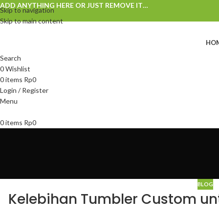
ADD ANYTHING HERE OR JUST REMOVE IT…
Skip to navigation
Skip to main content
HO
Search
0
Wishlist
0
items
Rp
0
Login / Register
Menu
0
items
Rp
0
BLOG
Kelebihan Tumbler Custom unt