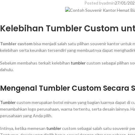
Posted by
admin
27/01/202
Kelebihan Tumbler Custom untu
Tumbler custom
bisa menjadi salah satu pilihan souvenir kantor untuk
kelebihan serta keunikan tersendiri yang membuatnya dapat menghadirk
Sebelum membahas terkait kelebihan
tumbler
custom sebagai pilihan so
dahulu.
Mengenal Tumbler Custom Secara S
Tumbler
custom merupakan botol minum yang bagian luarnya dapat di cu
menambahkan logo perusahaan, warna tertentu, serta desain lainnya. Ha
perusahaan yang Anda pilih.
Intinya, ketika memesan
tumbler
custom sebagai salah satu souvenir pe
Tentunya, desain yang dipilih harus sesuai dengan citra perusahaan, tren