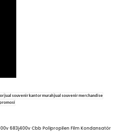
tor
jual souvenir kantor murah
jual souvenir merchandise
promosi
400v 683j400v Cbb Polipropilen Film Kondansatör