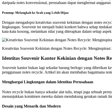
daripada notes konvensional, perusahaan dapat menghemat anggaran 
Penutup: Melangkah ke Arah yang Lebih Hijau
Dengan mengadopsi kreativitas souvenir kekinian dengan notes recyc
lingkungan. Souvenir ini menjadi bukti konkret bahwa setiap tindak
kata-kata kosong, melainkan nilai yang diterapkan dalam setiap aspek
Kreativitas Souvenir Kekinian dengan Notes Recycle: Menginspirasi 
Identitas Souvenir Kantor Kekinian dengan Notes R
Souvenir kantor bukan lagi sekadar barang berlogo yang diberikan ke
penggunaan notes recycle. Artikel ini akan membahas bagaimana notes
Menghargai Lingkungan dalam Identitas Perusahaan
Notes recycle bukan hanya sekadar alat tulis, tetapi juga sebuah per
menunjukkan komitmen mereka dalam mendukung gerakan ramah ling
Desain yang Menarik dan Modern