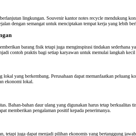
berlanjutan lingkungan. Souvenir kantor notes recycle mendukung k
jalan dengan semangat untuk menciptakan tempat kerja yang lebih ber
ungan
mberikan barang fisik tetapi juga menginspirasi tindakan sederhana y
adi contoh praktis bagi setiap karyawan untuk memulai langkah kecil 
lang lokal yang berkembang. Perusahaan dapat memanfaatkan peluang k
an ekonomi lokal.
ualitas. Bahan-bahan daur ulang yang digunakan harus tetap berkualita
dapat memberikan pengalaman positif kepada penerimanya.
n, tetapi juga dapat menjadi pilihan ekonomis yang bertanggung jawa