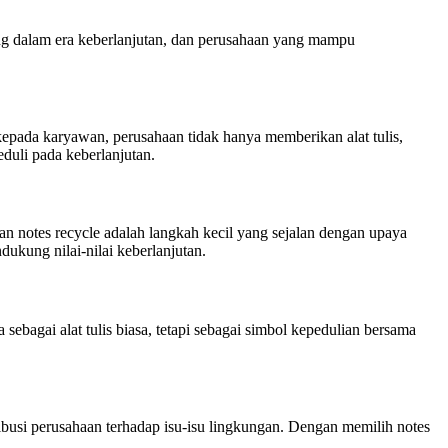
ing dalam era keberlanjutan, dan perusahaan yang mampu
kepada karyawan, perusahaan tidak hanya memberikan alat tulis,
duli pada keberlanjutan.
n notes recycle adalah langkah kecil yang sejalan dengan upaya
ukung nilai-nilai keberlanjutan.
sebagai alat tulis biasa, tetapi sebagai simbol kepedulian bersama
busi perusahaan terhadap isu-isu lingkungan. Dengan memilih notes