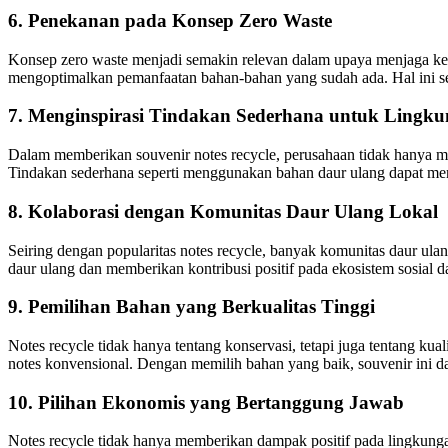
6. Penekanan pada Konsep Zero Waste
Konsep zero waste menjadi semakin relevan dalam upaya menjaga ke
mengoptimalkan pemanfaatan bahan-bahan yang sudah ada. Hal ini se
7. Menginspirasi Tindakan Sederhana untuk Lingk
Dalam memberikan souvenir notes recycle, perusahaan tidak hanya me
Tindakan sederhana seperti menggunakan bahan daur ulang dapat menj
8. Kolaborasi dengan Komunitas Daur Ulang Lokal
Seiring dengan popularitas notes recycle, banyak komunitas daur u
daur ulang dan memberikan kontribusi positif pada ekosistem sosial d
9. Pemilihan Bahan yang Berkualitas Tinggi
Notes recycle tidak hanya tentang konservasi, tetapi juga tentang k
notes konvensional. Dengan memilih bahan yang baik, souvenir ini 
10. Pilihan Ekonomis yang Bertanggung Jawab
Notes recycle tidak hanya memberikan dampak positif pada lingkunga