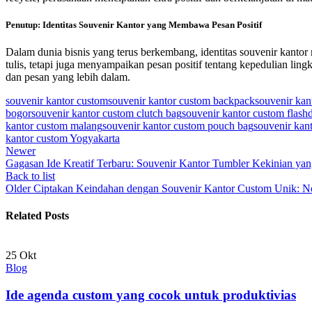
Penutup: Identitas Souvenir Kantor yang Membawa Pesan Positif
Dalam dunia bisnis yang terus berkembang, identitas souvenir kanto
tulis, tetapi juga menyampaikan pesan positif tentang kepedulian li
dan pesan yang lebih dalam.
souvenir kantor custom
souvenir kantor custom backpack
souvenir kan
bogor
souvenir kantor custom clutch bag
souvenir kantor custom flash
kantor custom malang
souvenir kantor custom pouch bag
souvenir kan
kantor custom Yogyakarta
Newer
Gagasan Ide Kreatif Terbaru: Souvenir Kantor Tumbler Kekinian y
Back to list
Older
Ciptakan Keindahan dengan Souvenir Kantor Custom Unik: N
Related Posts
25
Okt
Blog
Ide agenda custom yang cocok untuk produktivias