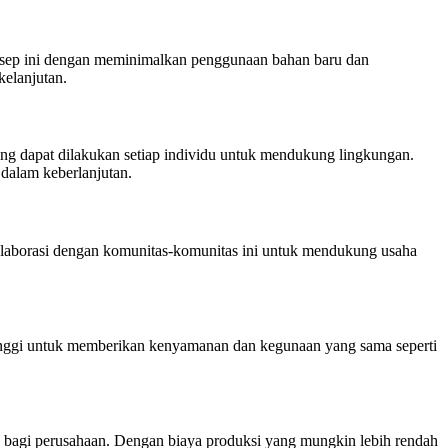
onsep ini dengan meminimalkan penggunaan bahan baru dan
kelanjutan.
ang dapat dilakukan setiap individu untuk mendukung lingkungan.
dalam keberlanjutan.
olaborasi dengan komunitas-komunitas ini untuk mendukung usaha
s tinggi untuk memberikan kenyamanan dan kegunaan yang sama seperti
b bagi perusahaan. Dengan biaya produksi yang mungkin lebih rendah