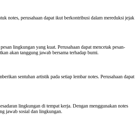
k notes, perusahaan dapat ikut berkontribusi dalam mereduksi jejak
pesan lingkungan yang kuat. Perusahaan dapat mencetak pesan-
ngatkan akan tanggung jawab bersama terhadap bumi.
mberikan sentuhan artistik pada setiap lembar notes. Perusahaan dapat
kesadaran lingkungan di tempat kerja. Dengan menggunakan notes
ng jawab sosial dan lingkungan.