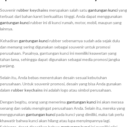
Souvenir
rubber keychains
merupakan salah satu
gantungan kunci
yang
terbuat dari bahan karet berkualitas tinggi. Anda dapat menggunakan
gantungan kunci
rubber ini di kunci rumah, motor, mobil, maupun yang
lainnya.
Kehadiran
gantungan kunci
rubber sebenarnya sudah ada sejak dulu
dan memang sering digunakan sebagai souvenir untuk promosi
perusahaan. Pasalnya, gantungan kunci ini memiliki keawetan yang
tahan lama, sehingga dapat digunakan sebagai media promosi jangka
panjang.
Selain itu, Anda bebas menentukan desain sesuai kebutuhan
perusahaan. Untuk souvenir promosi, desain yang bisa Anda gunakan
dalam
rubber keychains
ini adalah logo atau simbol perusahaan.
Dengan begitu, orang yang menerima
gantungan kunci
ini akan merasa
senang dan selalu mengingat perusahaan Anda. Selain itu, mereka yang
menggunakan
gantungan kunci
pada kunci yang dimiliki, maka tak perlu
khawatir bahwa kunci akan hilang atau lupa menyimpannya lagi.
Sehingga, dapat dipastikan bahwa
gantungan kunci
ini memiliki nilai