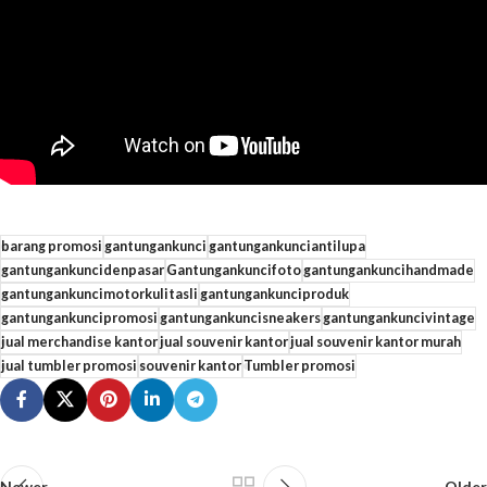
barang promosi
gantungankunci
gantungankunciantilupa
gantungankuncidenpasar
Gantungankuncifoto
gantungankuncihandmade
gantungankuncimotorkulitasli
gantungankunciproduk
gantungankuncipromosi
gantungankuncisneakers
gantungankuncivintage
jual merchandise kantor
jual souvenir kantor
jual souvenir kantor murah
jual tumbler promosi
souvenir kantor
Tumbler promosi
Newer
Older