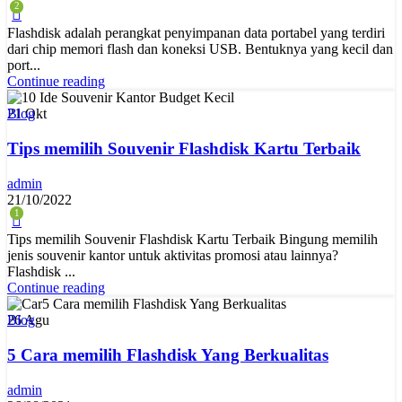
2
Flashdisk adalah perangkat penyimpanan data portabel yang terdiri
dari chip memori flash dan koneksi USB. Bentuknya yang kecil dan
port...
Continue reading
21
Okt
Blog
Tips memilih Souvenir Flashdisk Kartu Terbaik
admin
21/10/2022
1
Tips memilih Souvenir Flashdisk Kartu Terbaik Bingung memilih
jenis souvenir kantor untuk aktivitas promosi atau lainnya?
Flashdisk ...
Continue reading
26
Agu
Blog
5 Cara memilih Flashdisk Yang Berkualitas
admin