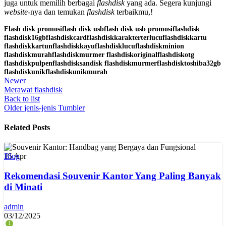
juga untuk memilih berbagai
flashdisk
yang ada. Segera kunjungi
website
-nya dan temukan
flashdisk
terbaikmu,!
Flash disk promosi
flash disk usb
flash disk usb promosi
flashdisk
flashdisk16gb
flashdiskcard
flashdiskkarakterterlucu
flashdiskkartu
flashdiskkartun
flashdiskkayu
flashdisklucu
flashdiskminion
flashdiskmurah
flashdiskmurmer flashdiskoriginal
flashdiskotg
flashdiskpulpen
flashdisksandisk flashdiskmurmer
flashdisktoshiba32gb
flashdiskunik
flashdiskunikmurah
Newer
Merawat flashdisk
Back to list
Older
jenis-jenis Tumbler
Related Posts
15
Apr
Blog
Rekomendasi Souvenir Kantor Yang Paling Banyak
di Minati
admin
03/12/2025
1