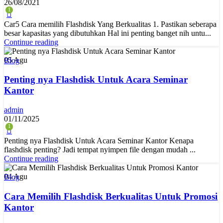
26/08/2021
1
Car5 Cara memilih Flashdisk Yang Berkualitas 1. Pastikan seberapa
besar kapasitas yang dibutuhkan Hal ini penting banget nih untu...
Continue reading
05
Agu
Blog
Penting nya Flashdisk Untuk Acara Seminar
Kantor
admin
01/11/2025
1
Penting nya Flashdisk Untuk Acara Seminar Kantor Kenapa
flashdisk penting? Jadi tempat nyimpen file dengan mudah ...
Continue reading
04
Agu
Blog
Cara Memilih Flashdisk Berkualitas Untuk Promosi
Kantor