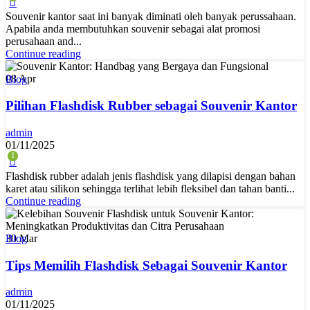
Souvenir kantor saat ini banyak diminati oleh banyak perussahaan.
Apabila anda membutuhkan souvenir sebagai alat promosi
perusahaan and...
Continue reading
08
Apr
Blog
Pilihan Flashdisk Rubber sebagai Souvenir Kantor
admin
01/11/2025
1
Flashdisk rubber adalah jenis flashdisk yang dilapisi dengan bahan
karet atau silikon sehingga terlihat lebih fleksibel dan tahan banti...
Continue reading
30
Mar
Blog
Tips Memilih Flashdisk Sebagai Souvenir Kantor
admin
01/11/2025