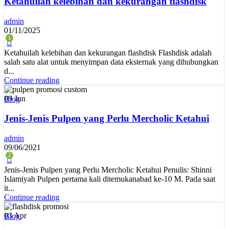
Ketahuilah kelebihan dan kekurangan flashdisk
admin
01/11/2025
1
Ketahuilah kelebihan dan kekurangan flashdisk Flashdisk adalah
salah satu alat untuk menyimpan data eksternak yang dihubungkan
d...
Continue reading
09
Jun
Blog
Jenis-Jenis Pulpen yang Perlu Mercholic Ketahui
admin
09/06/2021
2
Jenis-Jenis Pulpen yang Perlu Mercholic Ketahui Penulis: Shinni
Islamiyah Pulpen pertama kali ditemukanabad ke-10 M. Pada saat
it...
Continue reading
03
Apr
Blog