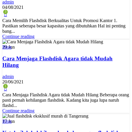
admin
04/08/2021
3
Cara Memilih Flashdisk Berkualitas Untuk Promosi Kantor 1.
Pastikan seberapa besar kapasitas yang dibutuhkan Hal ini penting
bang...
Continue reading
20
Jun
Blog
Cara Menjaga Flashdisk Agara tidak Mudah
Hilang
admin
20/06/2021
1
Cara Menjaga Flashdisk Agara tidak Mudah Hilang Beberapa orang
pasti pernah kehilangan flashdisk. Kadang kita juga lupa naruh
flashd...
Continue reading
17
Jun
Blog