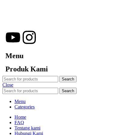
Merchandiso adalah produsen Souvenir Promosi yang
berpengalaman lebih dari 10 tahun, Terbukti Melayani lebih dari
750 Perusahaan dan memproduksi lebih dari 500.000
Merchandise (Souvenir Kantor terbaik kami sajikan untuk Anda).
Menu
Produk Kami
Search
Close
Search
Menu
Categories
Home
FAQ
Tentang kami
Hubungi Kami