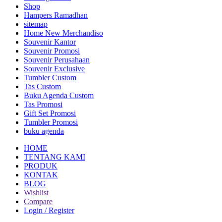
Shop
Hampers Ramadhan
sitemap
Home New Merchandiso
Souvenir Kantor
Souvenir Promosi
Souvenir Perusahaan
Souvenir Exclusive
Tumbler Custom
Tas Custom
Buku Agenda Custom
Tas Promosi
Gift Set Promosi
Tumbler Promosi
buku agenda
HOME
TENTANG KAMI
PRODUK
KONTAK
BLOG
Wishlist
Compare
Login / Register