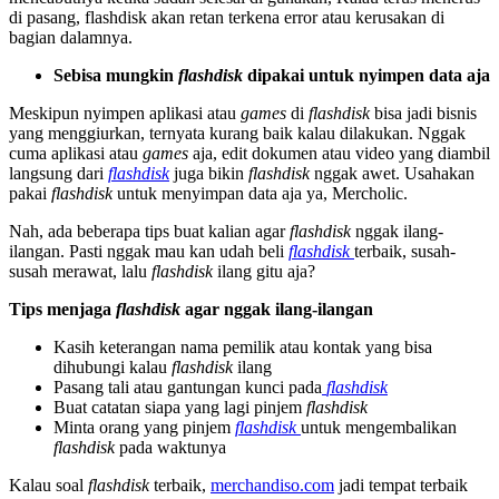
di pasang, flashdisk akan retan terkena error atau kerusakan di
bagian dalamnya.
Sebisa mungkin
flashdisk
dipakai untuk nyimpen data aja
Meskipun nyimpen aplikasi atau
games
di
flashdisk
bisa jadi bisnis
yang menggiurkan, ternyata kurang baik kalau dilakukan. Nggak
cuma aplikasi atau
games
aja, edit dokumen atau video yang diambil
langsung dari
flashdisk
juga bikin
flashdisk
nggak awet. Usahakan
pakai
flashdisk
untuk menyimpan data aja ya, Mercholic.
Nah, ada beberapa tips buat kalian agar
flashdisk
nggak ilang-
ilangan. Pasti nggak mau kan udah beli
flashdisk
terbaik, susah-
susah merawat, lalu
flashdisk
ilang gitu aja?
Tips menjaga
flashdisk
agar nggak ilang-ilangan
Kasih keterangan nama pemilik atau kontak yang bisa
dihubungi kalau
flashdisk
ilang
Pasang tali atau gantungan kunci pada
flashdisk
Buat catatan siapa yang lagi pinjem
flashdisk
Minta orang yang pinjem
flashdisk
untuk mengembalikan
flashdisk
pada waktunya
Kalau soal
flashdisk
terbaik,
merchandiso.com
jadi tempat terbaik