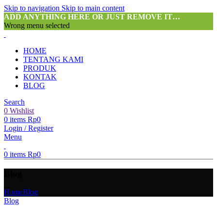
Skip to navigation
Skip to main content
ADD ANYTHING HERE OR JUST REMOVE IT…
Wrong menu selected
HOME
TENTANG KAMI
PRODUK
KONTAK
BLOG
Search
0
Wishlist
0
items
Rp
0
Login / Register
Menu
0
items
Rp
0
Blog
Home
Blog
Blog