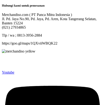
Hubungi kami untuk pemesanan
Merchandiso.com ( PT Panca Mitra Indonesia )
Jl. Pd. Jaya No.90, Pd. Jaya, Pd. Aren, Kota Tangerang Selatan,
Banten 15224
(021) 27934865
Tlp / wa ; 0813-3956-2884
https://goo.gl/maps/1QXviiWBQK22
Merchandiso adalah produsen Souvenir Promosi yang
berpengalaman lebih dari 10 tahun, Terbukti Melayani lebih dari
750 Perusahaan dan memproduksi lebih dari 500.000 Merchandise
(Souvenir Kantor terbaik kami sajikan untuk Anda).
Youtube