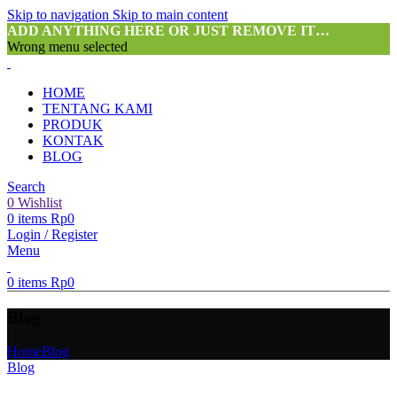
Skip to navigation
Skip to main content
ADD ANYTHING HERE OR JUST REMOVE IT…
Wrong menu selected
HOME
TENTANG KAMI
PRODUK
KONTAK
BLOG
Search
0
Wishlist
0
items
Rp
0
Login / Register
Menu
0
items
Rp
0
Blog
Home
Blog
Blog