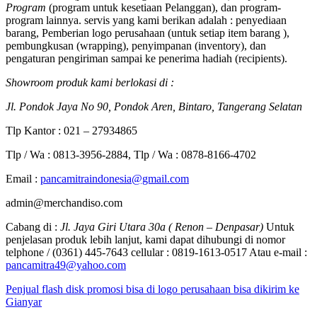
Program
(program untuk kesetiaan Pelanggan), dan program-
program lainnya. servis yang kami berikan adalah : penyediaan
barang, Pemberian logo perusahaan (untuk setiap item barang ),
pembungkusan (wrapping), penyimpanan (inventory), dan
pengaturan pengiriman sampai ke penerima hadiah (recipients).
Showroom produk kami berlokasi di :
Jl. Pondok Jaya No 90, Pondok Aren, Bintaro, Tangerang Selatan
Tlp Kantor : 021 – 27934865
Tlp / Wa : 0813-3956-2884, Tlp / Wa : 0878-8166-4702
Email :
pancamitraindonesia@gmail.com
admin@merchandiso.com
Cabang di :
Jl. Jaya Giri Utara 30a ( Renon – Denpasar)
Untuk
penjelasan produk lebih lanjut, kami dapat dihubungi di nomor
telphone / (0361) 445-7643 cellular : 0819-1613-0517 Atau e-mail :
pancamitra49@yahoo.com
Penjual flash disk promosi bisa di logo perusahaan bisa dikirim ke
Gianyar