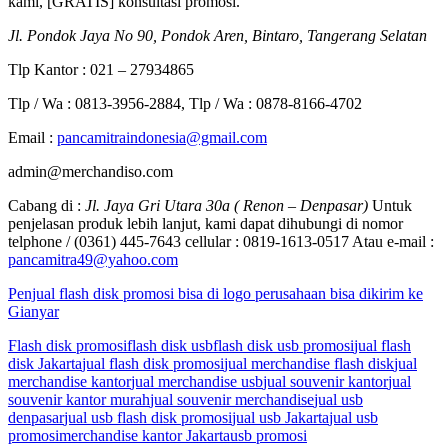
kami, [GRATIS] konsultasi promosi.
Jl. Pondok Jaya No 90, Pondok Aren, Bintaro, Tangerang Selatan
Tlp Kantor : 021 – 27934865
Tlp / Wa : 0813-3956-2884, Tlp / Wa : 0878-8166-4702
Email :
pancamitraindonesia@gmail.com
admin@merchandiso.com
Cabang di :
Jl. Jaya Gri Utara 30a ( Renon – Denpasar)
Untuk
penjelasan produk lebih lanjut, kami dapat dihubungi di nomor
telphone / (0361) 445-7643 cellular : 0819-1613-0517 Atau e-mail :
pancamitra49@yahoo.com
Penjual flash disk promosi bisa di logo perusahaan bisa dikirim ke
Gianyar
Flash disk promosi
flash disk usb
flash disk usb promosi
jual flash
disk Jakarta
jual flash disk promosi
jual merchandise flash disk
jual
merchandise kantor
jual merchandise usb
jual souvenir kantor
jual
souvenir kantor murah
jual souvenir merchandise
jual usb
denpasar
jual usb flash disk promosi
jual usb Jakarta
jual usb
promosi
merchandise kantor Jakarta
usb promosi