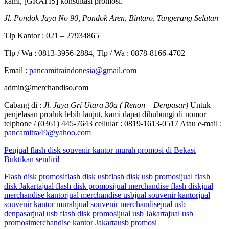
kami, [GRATIS] konsultasi promosi.
Jl. Pondok Jaya No 90, Pondok Aren, Bintaro, Tangerang Selatan
Tlp Kantor : 021 – 27934865
Tlp / Wa : 0813-3956-2884, Tlp / Wa : 0878-8166-4702
Email :
pancamitraindonesia@gmail.com
admin@merchandiso.com
Cabang di :
Jl. Jaya Gri Utara 30a ( Renon – Denpasar)
Untuk
penjelasan produk lebih lanjut, kami dapat dihubungi di nomor
telphone / (0361) 445-7643 cellular : 0819-1613-0517 Atau e-mail :
pancamitra49@yahoo.com
Penjual flash disk souvenir kantor murah promosi di Bekasi
Buktikan sendiri!
Flash disk promosi
flash disk usb
flash disk usb promosi
jual flash
disk Jakarta
jual flash disk promosi
jual merchandise flash disk
jual
merchandise kantor
jual merchandise usb
jual souvenir kantor
jual
souvenir kantor murah
jual souvenir merchandise
jual usb
denpasar
jual usb flash disk promosi
jual usb Jakarta
jual usb
promosi
merchandise kantor Jakarta
usb promosi