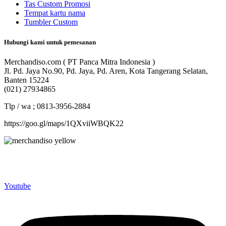
Tas Custom Promosi
Tempat kartu nama
Tumbler Custom
Hubungi kami untuk pemesanan
Merchandiso.com ( PT Panca Mitra Indonesia )
Jl. Pd. Jaya No.90, Pd. Jaya, Pd. Aren, Kota Tangerang Selatan,
Banten 15224
(021) 27934865
Tlp / wa ; 0813-3956-2884
https://goo.gl/maps/1QXviiWBQK22
Merchandiso adalah produsen Souvenir Promosi yang
berpengalaman lebih dari 10 tahun, Terbukti Melayani lebih dari
750 Perusahaan dan memproduksi lebih dari 500.000 Merchandise
(Souvenir Kantor terbaik kami sajikan untuk Anda).
Youtube