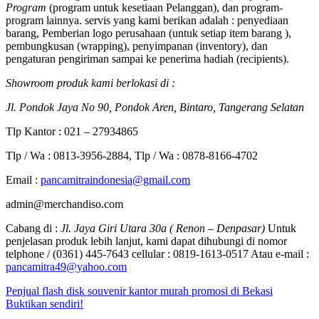
Program
(program untuk kesetiaan Pelanggan), dan program-
program lainnya. servis yang kami berikan adalah : penyediaan
barang, Pemberian logo perusahaan (untuk setiap item barang ),
pembungkusan (wrapping), penyimpanan (inventory), dan
pengaturan pengiriman sampai ke penerima hadiah (recipients).
Showroom produk kami berlokasi di :
Jl. Pondok Jaya No 90, Pondok Aren, Bintaro, Tangerang Selatan
Tlp Kantor : 021 – 27934865
Tlp / Wa : 0813-3956-2884, Tlp / Wa : 0878-8166-4702
Email :
pancamitraindonesia@gmail.com
admin@merchandiso.com
Cabang di :
Jl. Jaya Giri Utara 30a ( Renon – Denpasar)
Untuk
penjelasan produk lebih lanjut, kami dapat dihubungi di nomor
telphone / (0361) 445-7643 cellular : 0819-1613-0517 Atau e-mail :
pancamitra49@yahoo.com
Penjual flash disk souvenir kantor murah promosi di Bekasi
Buktikan sendiri!