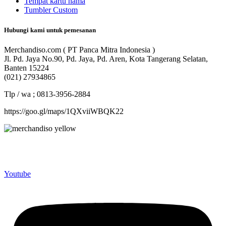
Tempat kartu nama
Tumbler Custom
Hubungi kami untuk pemesanan
Merchandiso.com ( PT Panca Mitra Indonesia )
Jl. Pd. Jaya No.90, Pd. Jaya, Pd. Aren, Kota Tangerang Selatan,
Banten 15224
(021) 27934865
Tlp / wa ; 0813-3956-2884
https://goo.gl/maps/1QXviiWBQK22
Merchandiso adalah produsen Souvenir Promosi yang
berpengalaman lebih dari 10 tahun, Terbukti Melayani lebih dari
750 Perusahaan dan memproduksi lebih dari 500.000 Merchandise
(Souvenir Kantor terbaik kami sajikan untuk Anda).
Youtube