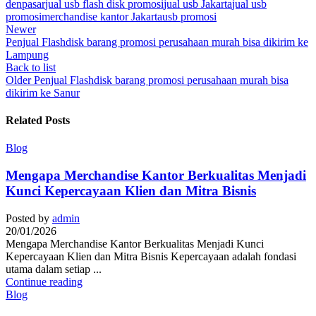
denpasar
jual usb flash disk promosi
jual usb Jakarta
jual usb
promosi
merchandise kantor Jakarta
usb promosi
Newer
Penjual Flashdisk barang promosi perusahaan murah bisa dikirim ke
Lampung
Back to list
Older
Penjual Flashdisk barang promosi perusahaan murah bisa
dikirim ke Sanur
Related Posts
Blog
Mengapa Merchandise Kantor Berkualitas Menjadi
Kunci Kepercayaan Klien dan Mitra Bisnis
Posted by
admin
20/01/2026
Mengapa Merchandise Kantor Berkualitas Menjadi Kunci
Kepercayaan Klien dan Mitra Bisnis Kepercayaan adalah fondasi
utama dalam setiap ...
Continue reading
Blog