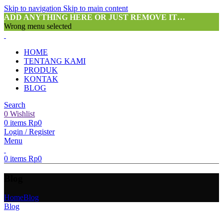
Skip to navigation
Skip to main content
ADD ANYTHING HERE OR JUST REMOVE IT…
Wrong menu selected
HOME
TENTANG KAMI
PRODUK
KONTAK
BLOG
Search
0
Wishlist
0
items
Rp
0
Login / Register
Menu
0
items
Rp
0
Blog
Home
Blog
Blog