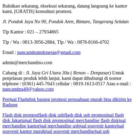
Buktikan sekarang, eksekusi sekarang, datang langsung ke kantor
kami, [GRATIS] konsultasi promosi.
Jl. Pondok Jaya No 90, Pondok Aren, Bintaro, Tangerang Selatan
Tlp Kantor : 021 – 27934865
Tlp / Wa : 0813-3956-2884, Tlp / Wa : 0878-8166-4702
Email :
pancamitraindonesia@gmail.com
admin@merchandiso.com
Cabang di :
Jl. Jaya Gri Utara 30a ( Renon – Denpasar)
Untuk
penjelasan produk lebih lanjut, kami dapat dihubungi di nomor
telphone / (0361) 445-7643 cellular : 0819-1613-0517 Atau e-mail :
pancamitra49@yahoo.com
Penjual Flashdisk barang promosi perusahaan murah bisa dikirim ke
Badung
Flash disk promosi
flash disk usb
flash disk usb promosi
jual flash
disk Jakarta
jual flash disk promosi
jual merchandise flash disk
jual
merchandise kantor
jual merchandise usb
jual souvenir kantor
jual
souvenir kantor murah
jual souvenir merchandise
jual usb