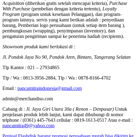
Acquisition
(diberikan gratis setelah mencapai kriteria),
Purchase
With Purchase
(pembelian dengan kriteria tertentu),
Loyalty
Program
(program untuk kesetiaan Pelanggan), dan program-
program lainnya. servis yang kami berikan adalah : penyediaan
barang, Pemberian logo perusahaan (untuk setiap item barang ),
pembungkusan (wrapping), penyimpanan (inventory), dan
pengaturan pengiriman sampai ke penerima hadiah (recipients).
Showroom produk kami berlokasi di :
Jl. Pondok Jaya No 90, Pondok Aren, Bintaro, Tangerang Selatan
Tlp Kantor : 021 – 27934865
Tlp / Wa : 0813-3956-2884, Tlp / Wa : 0878-8166-4702
Email :
pancamitraindonesia@gmail.com
admin@merchandiso.com
Cabang di :
Jl. Jaya Giri Utara 30a ( Renon – Denpasar)
Untuk
penjelasan produk lebih lanjut, kami dapat dihubungi di nomor
telphone / (0361) 445-7643 cellular : 0819-1613-0517 Atau e-mail :
pancamitra49@yahoo.com
Penjual Flashdisk barang promosi perusahaan murah bisa dikirim ke