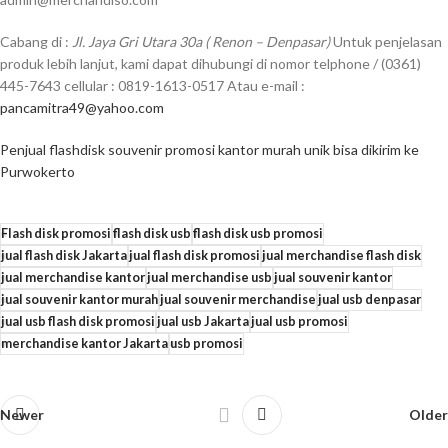
Cabang di :
Jl. Jaya Gri Utara 30a ( Renon – Denpasar)
Untuk penjelasan
produk lebih lanjut, kami dapat dihubungi di nomor telphone / (0361)
445-7643 cellular : 0819-1613-0517 Atau e-mail :
pancamitra49@yahoo.com
Penjual flashdisk souvenir promosi kantor murah unik bisa dikirim ke
Purwokerto
Flash disk promosi
flash disk usb
flash disk usb promosi
jual flash disk Jakarta
jual flash disk promosi
jual merchandise flash disk
jual merchandise kantor
jual merchandise usb
jual souvenir kantor
jual souvenir kantor murah
jual souvenir merchandise
jual usb denpasar
jual usb flash disk promosi
jual usb Jakarta
jual usb promosi
merchandise kantor Jakarta
usb promosi
Newer
Older