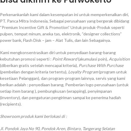
Perkenankanlah kami dalam kesempatan ini untuk memperkenalkan diri,
PT. Panca Mitra Indonesia, Sebagai perusahaan yang bergerak dibidang
“Premium Incentive Gift & Promotion” Untuk produk-Produk seperti
pulpen, tempat minum, aneka tas, elektronik, “designer collections”
power bank, Flash Disk – jam – Alat Tulis, dan lain Sebagainya.
Kami mengkonsentrasikan diri untuk penyediaan barang-barang
kebutuhan promosi seperti :
Point Reward
(akumulasi poin),
Acquisition
(diberikan gratis setelah mencapai kriteria),
Purchase With Purchase
(pembelian dengan kriteria tertentu),
Loyalty Program
(program untuk
kesetiaan Pelanggan), dan program-program lainnya. servis yang kami
berikan adalah : penyediaan barang, Pemberian logo perusahaan (untuk
setiap item barang ), pembungkusan (wrapping), penyimpanan
(inventory), dan pengaturan pengiriman sampai ke penerima hadiah
(recipients).
Showroom produk kami berlokasi di :
Jl. Pondok Jaya No 90, Pondok Aren, Bintaro, Tangerang Selatan