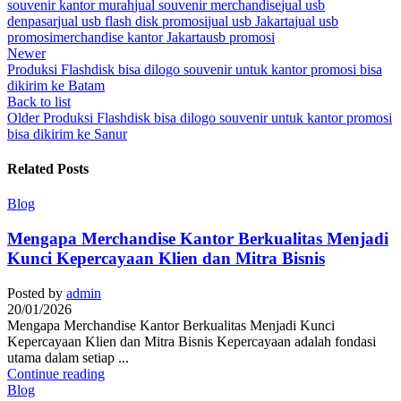
souvenir kantor murah
jual souvenir merchandise
jual usb
denpasar
jual usb flash disk promosi
jual usb Jakarta
jual usb
promosi
merchandise kantor Jakarta
usb promosi
Newer
Produksi Flashdisk bisa dilogo souvenir untuk kantor promosi bisa
dikirim ke Batam
Back to list
Older
Produksi Flashdisk bisa dilogo souvenir untuk kantor promosi
bisa dikirim ke Sanur
Related Posts
Blog
Mengapa Merchandise Kantor Berkualitas Menjadi
Kunci Kepercayaan Klien dan Mitra Bisnis
Posted by
admin
20/01/2026
Mengapa Merchandise Kantor Berkualitas Menjadi Kunci
Kepercayaan Klien dan Mitra Bisnis Kepercayaan adalah fondasi
utama dalam setiap ...
Continue reading
Blog