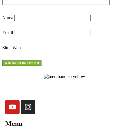
Nama
Email
Situs Web
Merchandiso adalah produsen Souvenir Promosi yang
berpengalaman lebih dari 10 tahun, Terbukti Melayani lebih dari
750 Perusahaan dan memproduksi lebih dari 500.000
Merchandise (Souvenir Kantor terbaik kami sajikan untuk Anda).
Menu