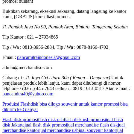
promosi duluan!
Buktikan sekarang, eksekusi sekarang, datang langsung ke kantor
kami, [GRATIS] konsultasi promosi.
Jl. Pondok Jaya No 90, Pondok Aren, Bintaro, Tangerang Selatan
Tlp Kantor : 021 – 27934865
Tlp / Wa : 0813-3956-2884, Tlp / Wa : 0878-8166-4702
Email :
pancamitraindonesia@gmail.com
admin@merchandiso.com
Cabang di :
Jl. Jaya Gri Utara 30a ( Renon – Denpasar)
Untuk
penjelasan produk lebih lanjut, kami dapat dihubungi di nomor
telphone / (0361) 445-7643 cellular : 0819-1613-0517 Atau e-mail :
pancamitra49@yahoo.com
Produksi Flashdisk bisa dilogo souvenir untuk kantor promosi bisa
dikirim ke Gianyar
Flash disk promosi
flash disk usb
flash disk usb promosi
jual flash
disk Jakarta
jual flash disk promosi
jual merchandise flash disk
jual
merchandise kantor
jual merchandise usb
jual souvenir kantor
jual