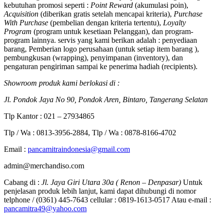
kebutuhan promosi seperti :
Point Reward
(akumulasi poin),
Acquisition
(diberikan gratis setelah mencapai kriteria),
Purchase
With Purchase
(pembelian dengan kriteria tertentu),
Loyalty
Program
(program untuk kesetiaan Pelanggan), dan program-
program lainnya. servis yang kami berikan adalah : penyediaan
barang, Pemberian logo perusahaan (untuk setiap item barang ),
pembungkusan (wrapping), penyimpanan (inventory), dan
pengaturan pengiriman sampai ke penerima hadiah (recipients).
Showroom produk kami berlokasi di :
Jl. Pondok Jaya No 90, Pondok Aren, Bintaro, Tangerang Selatan
Tlp Kantor : 021 – 27934865
Tlp / Wa : 0813-3956-2884, Tlp / Wa : 0878-8166-4702
Email :
pancamitraindonesia@gmail.com
admin@merchandiso.com
Cabang di :
Jl. Jaya Giri Utara 30a ( Renon – Denpasar)
Untuk
penjelasan produk lebih lanjut, kami dapat dihubungi di nomor
telphone / (0361) 445-7643 cellular : 0819-1613-0517 Atau e-mail :
pancamitra49@yahoo.com