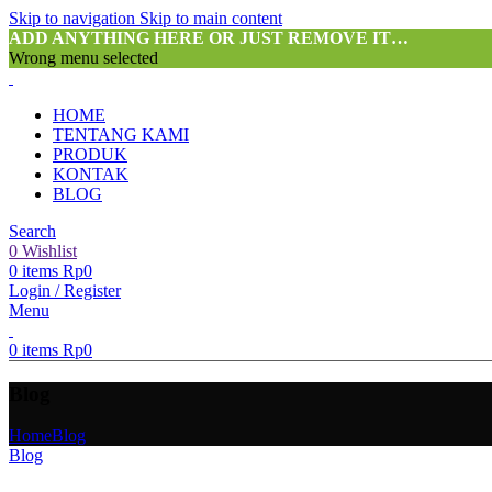
Skip to navigation
Skip to main content
ADD ANYTHING HERE OR JUST REMOVE IT…
Wrong menu selected
HOME
TENTANG KAMI
PRODUK
KONTAK
BLOG
Search
0
Wishlist
0
items
Rp
0
Login / Register
Menu
0
items
Rp
0
Blog
Home
Blog
Blog