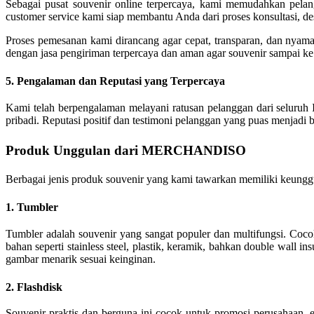
Sebagai pusat souvenir online terpercaya, kami memudahkan pel
customer service kami siap membantu Anda dari proses konsultasi, de
Proses pemesanan kami dirancang agar cepat, transparan, dan nyaman
dengan jasa pengiriman terpercaya dan aman agar souvenir sampai ke
5. Pengalaman dan Reputasi yang Terpercaya
Kami telah berpengalaman melayani ratusan pelanggan dari seluruh I
pribadi. Reputasi positif dan testimoni pelanggan yang puas menj
Produk Unggulan dari MERCHANDISO
Berbagai jenis produk souvenir yang kami tawarkan memiliki keunggu
1. Tumbler
Tumbler adalah souvenir yang sangat populer dan multifungsi. Coc
bahan seperti stainless steel, plastik, keramik, bahkan double wall
gambar menarik sesuai keinginan.
2. Flashdisk
Souvenir praktis dan berguna ini cocok untuk promosi perusahaan