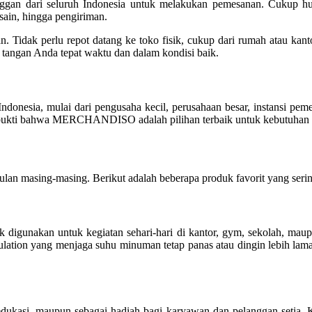
anggan dari seluruh Indonesia untuk melakukan pemesanan. Cukup
sain, hingga pengiriman.
. Tidak perlu repot datang ke toko fisik, cukup dari rumah atau kant
 tangan Anda tepat waktu dan dalam kondisi baik.
ndonesia, mulai dari pengusaha kecil, perusahaan besar, instansi pem
adi bukti bahwa MERCHANDISO adalah pilihan terbaik untuk kebutuhan
lan masing-masing. Berikut adalah beberapa produk favorit yang seri
ok digunakan untuk kegiatan sehari-hari di kantor, gym, sekolah, ma
 insulation yang menjaga suhu minuman tetap panas atau dingin lebih 
, edukasi, maupun sebagai hadiah bagi karyawan dan pelanggan setia