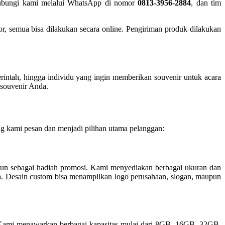
 hubungi kami melalui WhatsApp di nomor
0813-3956-2884
, dan tim
or, semua bisa dilakukan secara online. Pengiriman produk dilakukan
erintah, hingga individu yang ingin memberikan souvenir untuk acara
 souvenir Anda.
ng kami pesan dan menjadi pilihan utama pelanggan:
upun sebagai hadiah promosi. Kami menyediakan berbagai ukuran dan
lama. Desain custom bisa menampilkan logo perusahaan, slogan, maupun
. Kami menawarkan berbagai kapasitas mulai dari 8GB, 16GB, 32GB,