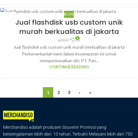
BLOG
27
Jual flashdisk usb custom unik
JAN
murah berkualitas di jakarta
0
admin
Jual flashdisk usb custom unik murah berkualitas di jakarta
Perkenankanlah kami dalam kesempatan ini untuk
memperkenalkan diri, PT. Pan...
CONTINUE READING
1
2
3
›
»
Merchandiso adalah produsen Souvenir Promosi yang
berpengalaman lebih dari 10 tahun, Terbukti Melayani lebih dari 750