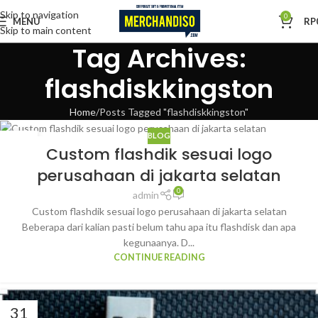
Skip to navigation
0
MENU
RP
Skip to main content
Tag Archives:
flashdiskkingston
Home
Posts Tagged "flashdiskkingston"
BLOG
08
Custom flashdik sesuai logo
FEB
perusahaan di jakarta selatan
0
admin
Custom flashdik sesuai logo perusahaan di jakarta selatan
Beberapa dari kalian pasti belum tahu apa itu flashdisk dan apa
kegunaanya. D...
CONTINUE READING
31