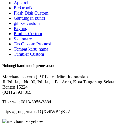
Apparel
Elektronik
Flash Disk Custom
Gantungan kunci
gift set custom
Payung
Produk Custom
Stationary
Tas Custom Promosi
Tempat kartu nama
Tumbler Custom
Hubungi kami untuk pemesanan
Merchandiso.com ( PT Panca Mitra Indonesia )
Jl. Pd. Jaya No.90, Pd. Jaya, Pd. Aren, Kota Tangerang Selatan,
Banten 15224
(021) 27934865
Tlp / wa ; 0813-3956-2884
https://goo.gl/maps/1QXviiWBQK22
Merchandiso adalah produsen Souvenir Promosi yang