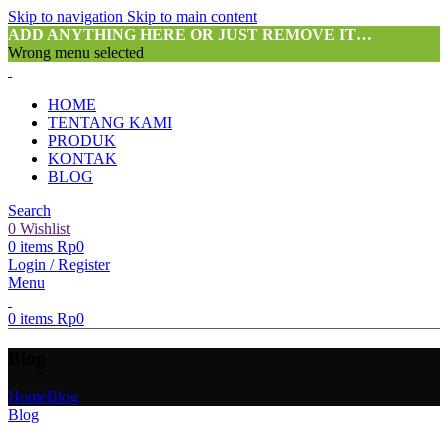
Skip to navigation
Skip to main content
ADD ANYTHING HERE OR JUST REMOVE IT…
Wrong menu selected
HOME
TENTANG KAMI
PRODUK
KONTAK
BLOG
Search
0
Wishlist
0
items
Rp
0
Login / Register
Menu
0
items
Rp
0
Blog
Home
Blog
Blog