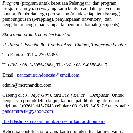
Program
(program untuk kesetiaan Pelanggan), dan program-
program lainnya. servis yang kami berikan adalah : penyediaan
barang, Pemberian logo perusahaan (untuk setiap item barang ),
pembungkusan (wrapping), penyimpanan (inventory), dan
pengaturan pengiriman sampai ke penerima hadiah (recipients).
Showroom produk kami berlokasi di :
Jl. Pondok Jaya No 90, Pondok Aren, Bintaro, Tangerang Selatan
Tlp Kantor : 021 – 27934865
Tlp / Wa : 0813-3956-2884, Tlp / Wa : 0819-0558-8417
Email :
pancamitraindonesia@gmail.com
admin@merchandiso.com
Cabang di :
Jl. Jaya Giri Utara 30a ( Renon – Denpasar)
Untuk
penjelasan produk lebih lanjut, kami dapat dihubungi di nomor
telphone / (0361) 445-7643 cellular : 0819-1613-0517 Atau e-mail :
pancamitra49@yahoo.com
Jual flashdisk custom untuk souvenir kantor di bintaro
Beberapa contoh barang yang kami produksi di antaranya yaitu :