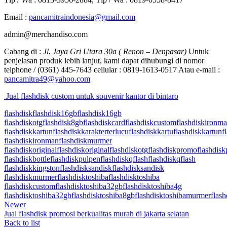
Email :
pancamitraindonesia@gmail.com
admin@merchandiso.com
Cabang di :
Jl. Jaya Gri Utara 30a ( Renon – Denpasar)
Untuk
penjelasan produk lebih lanjut, kami dapat dihubungi di nomor
telphone / (0361) 445-7643 cellular : 0819-1613-0517 Atau e-mail :
pancamitra49@yahoo.com
Jual flashdisk custom untuk souvenir kantor di bintaro
flashdisk
flashdisk16gb
flashdisk16gb
flashdiskotg
flashdisk8gb
flashdiskcard
flashdiskcustom
flashdiskironm
flashdiskkartun
flashdiskkarakterterlucu
flashdiskkartu
flashdiskkartun
f
flashdiskironman
flashdiskmurmer
flashdiskoriginal
flashdiskoriginal
flashdiskotg
flashdiskpromo
flashdis
flashdiskbottle
flashdiskpulpen
flashdiskqflash
flashdiskqflash
flashdiskkingston
flashdisksandisk
flashdisksandisk
flashdiskmurmer
flashdisktoshiba
flashdisktoshiba
flashdiskcustom
flashdisktoshiba32gb
flashdisktoshiba4g
flashdisktoshiba32gb
flashdisktoshiba8gb
flashdisktoshibamurmer
flas
Newer
Jual flashdisk promosi berkualitas murah di jakarta selatan
Back to list