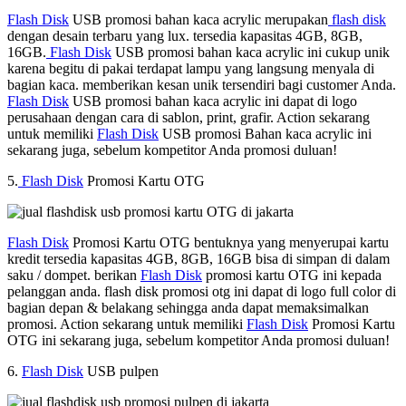
Flash Disk
USB promosi bahan kaca acrylic merupakan
flash disk
dengan desain terbaru yang lux. tersedia kapasitas 4GB, 8GB,
16GB.
Flash Disk
USB promosi bahan kaca acrylic ini cukup unik
karena begitu di pakai terdapat lampu yang langsung menyala di
bagian kaca. memberikan kesan unik tersendiri bagi customer Anda.
Flash Disk
USB promosi bahan kaca acrylic ini dapat di logo
perusahaan dengan cara di sablon, print, grafir. Action sekarang
untuk memiliki
Flash Disk
USB promosi Bahan kaca acrylic ini
sekarang juga, sebelum kompetitor Anda promosi duluan!
5.
Flash Disk
Promosi Kartu OTG
Flash Disk
Promosi Kartu OTG bentuknya yang menyerupai kartu
kredit tersedia kapasitas 4GB, 8GB, 16GB bisa di simpan di dalam
saku / dompet. berikan
Flash Disk
promosi kartu OTG ini kepada
pelanggan anda. flash disk promosi otg ini dapat di logo full color di
bagian depan & belakang sehingga anda dapat memaksimalkan
promosi. Action sekarang untuk memiliki
Flash Disk
Promosi Kartu
OTG ini sekarang juga, sebelum kompetitor Anda promosi duluan!
6.
Flash Disk
USB pulpen