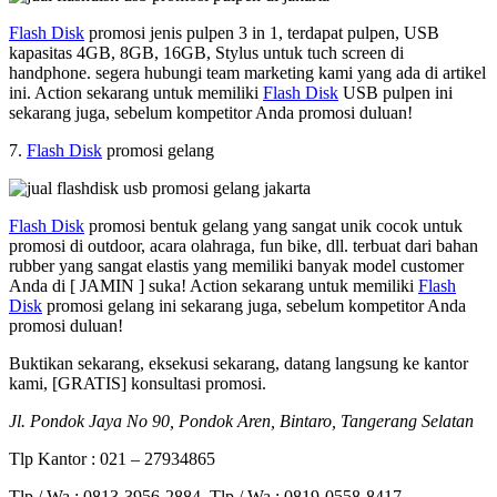
Flash Disk
promosi jenis pulpen 3 in 1, terdapat pulpen, USB
kapasitas 4GB, 8GB, 16GB, Stylus untuk tuch screen di
handphone. segera hubungi team marketing kami yang ada di artikel
ini. Action sekarang untuk memiliki
Flash Disk
USB pulpen ini
sekarang juga, sebelum kompetitor Anda promosi duluan!
7.
Flash Disk
promosi gelang
Flash Disk
promosi bentuk gelang yang sangat unik cocok untuk
promosi di outdoor, acara olahraga, fun bike, dll. terbuat dari bahan
rubber yang sangat elastis yang memiliki banyak model customer
Anda di [ JAMIN ] suka! Action sekarang untuk memiliki
Flash
Disk
promosi gelang ini sekarang juga, sebelum kompetitor Anda
promosi duluan!
Buktikan sekarang, eksekusi sekarang, datang langsung ke kantor
kami, [GRATIS] konsultasi promosi.
Jl. Pondok Jaya No 90, Pondok Aren, Bintaro, Tangerang Selatan
Tlp Kantor : 021 – 27934865
Tlp / Wa : 0813-3956-2884, Tlp / Wa : 0819-0558-8417