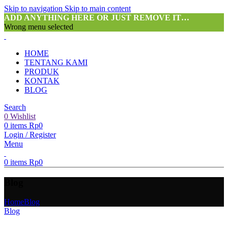
Skip to navigation
Skip to main content
ADD ANYTHING HERE OR JUST REMOVE IT…
Wrong menu selected
HOME
TENTANG KAMI
PRODUK
KONTAK
BLOG
Search
0
Wishlist
0
items
Rp
0
Login / Register
Menu
0
items
Rp
0
Blog
Home
Blog
Blog