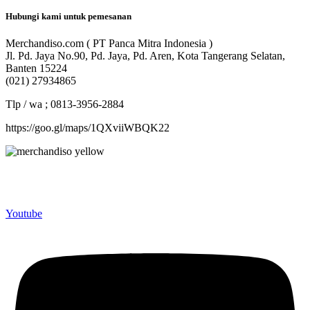
Hubungi kami untuk pemesanan
Merchandiso.com ( PT Panca Mitra Indonesia )
Jl. Pd. Jaya No.90, Pd. Jaya, Pd. Aren, Kota Tangerang Selatan,
Banten 15224
(021) 27934865
Tlp / wa ; 0813-3956-2884
https://goo.gl/maps/1QXviiWBQK22
Merchandiso adalah produsen Souvenir Promosi yang
berpengalaman lebih dari 10 tahun, Terbukti Melayani lebih dari
750 Perusahaan dan memproduksi lebih dari 500.000 Merchandise
(Souvenir Kantor terbaik kami sajikan untuk Anda).
Youtube