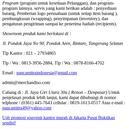
Program
(program untuk kesetiaan Pelanggan), dan program-
program lainnya. servis yang kami berikan adalah : penyediaan
barang, Pemberian logo perusahaan (untuk setiap item barang ),
pembungkusan (wrapping), penyimpanan (inventory), dan
pengaturan pengiriman sampai ke penerima hadiah (recipients).
Showroom produk kami berlokasi di :
Jl. Pondok Jaya No 90, Pondok Aren, Bintaro, Tangerang Selatan
Tlp Kantor : 021 – 27934865
Tlp / Wa : 0813-3956-2884, Tlp / Wa : 0878-8166-4702
Email :
pancamitraindonesia@gmail.com
admin@merchandiso.com
Cabang di :
Jl. Jaya Giri Utara 30a ( Renon – Denpasar)
Untuk
penjelasan produk lebih lanjut, kami dapat dihubungi di nomor
telphone / (0361) 445-7643 cellular : 0819-1613-0517 Atau e-mail :
pancamitra49@yahoo.com
Usb promosi souvenir kantor murah di Jakarta Pusat Buktikan
sendiri!