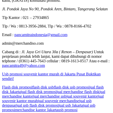
kami, [GRATIS] konsultasi promosi.
Jl. Pondok Jaya No 90, Pondok Aren, Bintaro, Tangerang Selatan
Tlp Kantor : 021 – 27934865
Tlp / Wa : 0813-3956-2884, Tlp / Wa : 0878-8166-4702
Email :
pancamitraindonesia@gmail.com
admin@merchandiso.com
Cabang di :
Jl. Jaya Gri Utara 30a ( Renon – Denpasar)
Untuk
penjelasan produk lebih lanjut, kami dapat dihubungi di nomor
telphone / (0361) 445-7643 cellular : 0819-1613-0517 Atau e-mail :
pancamitra49@yahoo.com
Usb promosi souvenir kantor murah di Jakarta Pusat Buktikan
sendiri!
Flash disk promosi
flash disk usb
flash disk usb promosi
jual flash
disk Jakarta
jual flash disk promosi
jual merchandise flash disk
jual
merchandise kantor
jual merchandise usb
jual souvenir kantor
jual
souvenir kantor murah
jual souvenir merchandise
jual usb
denpasar
jual usb flash disk promosi
jual usb Jakarta
jual usb
promosi
merchandise kantor Jakarta
usb promosi