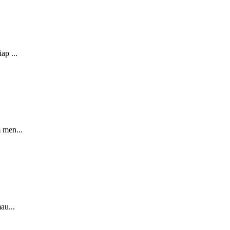
ap ...
 men...
au...