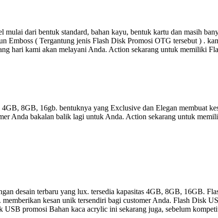
 mulai dari bentuk standard, bahan kayu, bentuk kartu dan masih ba
un Emboss ( Tergantung jenis Flash Disk Promosi OTG tersebut ) . kami
ang hari kami akan melayani Anda. Action sekarang untuk memiliki F
as 4GB, 8GB, 16gb. bentuknya yang Exclusive dan Elegan membuat kes
er Anda bakalan balik lagi untuk Anda. Action sekarang untuk memili
gan desain terbaru yang lux. tersedia kapasitas 4GB, 8GB, 16GB. Fla
a. memberikan kesan unik tersendiri bagi customer Anda. Flash Disk US
 Disk USB promosi Bahan kaca acrylic ini sekarang juga, sebelum kompet