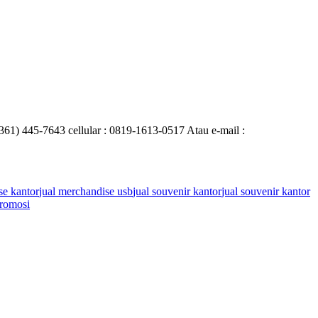
0361) 445-7643 cellular : 0819-1613-0517 Atau e-mail :
se kantor
jual merchandise usb
jual souvenir kantor
jual souvenir kantor
romosi