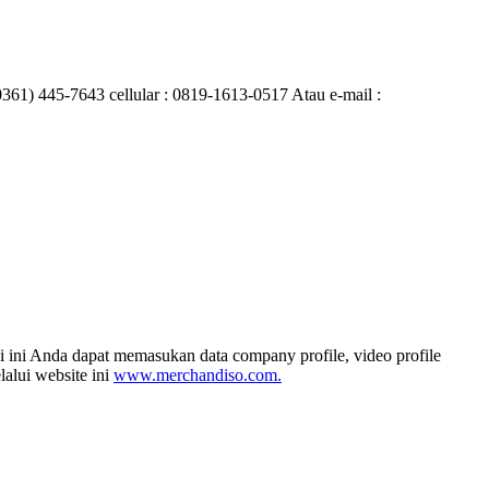
0361) 445-7643 cellular : 0819-1613-0517 Atau e-mail :
i ini Anda dapat memasukan data company profile, video profile
alui website ini
www.merchandiso.com.