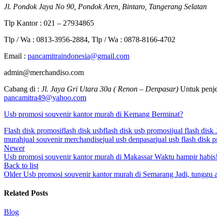
Jl. Pondok Jaya No 90, Pondok Aren, Bintaro, Tangerang Selatan
Tlp Kantor : 021 – 27934865
Tlp / Wa : 0813-3956-2884, Tlp / Wa : 0878-8166-4702
Email :
pancamitraindonesia@gmail.com
admin@merchandiso.com
Cabang di :
Jl. Jaya Gri Utara 30a ( Renon – Denpasar)
Untuk penje
pancamitra49@yahoo.com
Usb promosi souvenir kantor murah di Kemang Berminat?
Flash disk promosi
flash disk usb
flash disk usb promosi
jual flash disk 
murah
jual souvenir merchandise
jual usb denpasar
jual usb flash disk 
Newer
Usb promosi souvenir kantor murah di Makassar Waktu hampir habis
Back to list
Older
Usb promosi souvenir kantor murah di Semarang Jadi, tunggu a
Related Posts
Blog