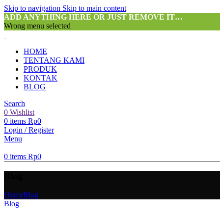
Skip to navigation
Skip to main content
ADD ANYTHING HERE OR JUST REMOVE IT…
Wrong menu selected
HOME
TENTANG KAMI
PRODUK
KONTAK
BLOG
Search
0
Wishlist
0
items
Rp
0
Login / Register
Menu
0
items
Rp
0
Blog
Home
Blog
Blog