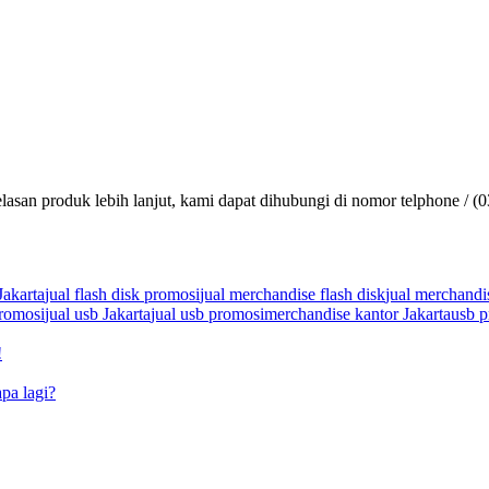
lasan produk lebih lanjut, kami dapat dihubungi di nomor telphone / (
Jakarta
jual flash disk promosi
jual merchandise flash disk
jual merchandi
promosi
jual usb Jakarta
jual usb promosi
merchandise kantor Jakarta
usb p
!
pa lagi?