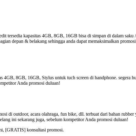
it tersedia kapasitas 4GB, 8GB, 16GB bisa di simpan di dalam saku /
r di bagian depan & belakang sehingga anda dapat memaksimalkan promos
tas 4GB, 8GB, 16GB, Stylus untuk tuch screen di handphone. segera hub
ompetitor Anda promosi duluan!
i di outdoor, acara olahraga, fun bike, dll. terbuat dari bahan rubbe
elang ini sekarang juga, sebelum kompetitor Anda promosi duluan!
mi, [GRATIS] konsultasi promosi.