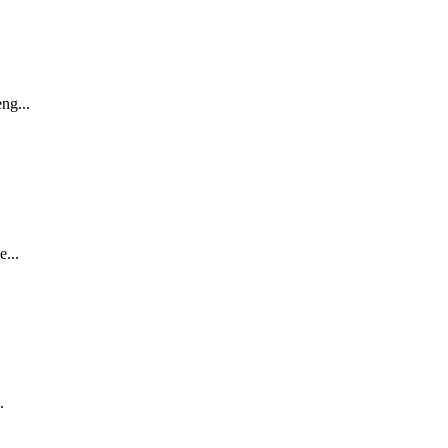
ng...
...
.