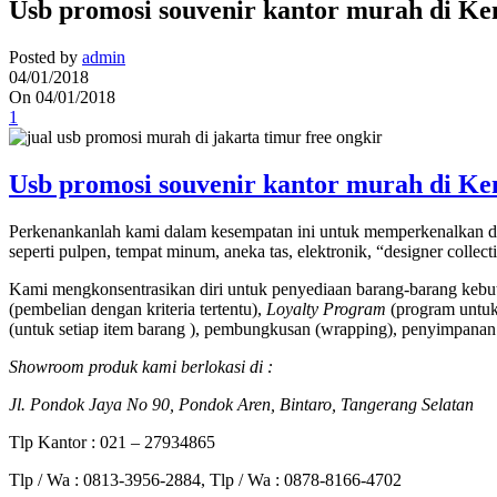
Usb promosi souvenir kantor murah di K
Posted by
admin
04/01/2018
On 04/01/2018
1
Usb promosi souvenir kantor murah di K
Perkenankanlah kami dalam kesempatan ini untuk memperkenalkan di
seperti pulpen, tempat minum, aneka tas, elektronik, “designer collec
Kami mengkonsentrasikan diri untuk penyediaan barang-barang kebut
(pembelian dengan kriteria tertentu),
Loyalty Program
(program untuk 
(untuk setiap item barang ), pembungkusan (wrapping), penyimpanan 
Showroom produk kami berlokasi di :
Jl. Pondok Jaya No 90, Pondok Aren, Bintaro, Tangerang Selatan
Tlp Kantor : 021 – 27934865
Tlp / Wa : 0813-3956-2884, Tlp / Wa : 0878-8166-4702