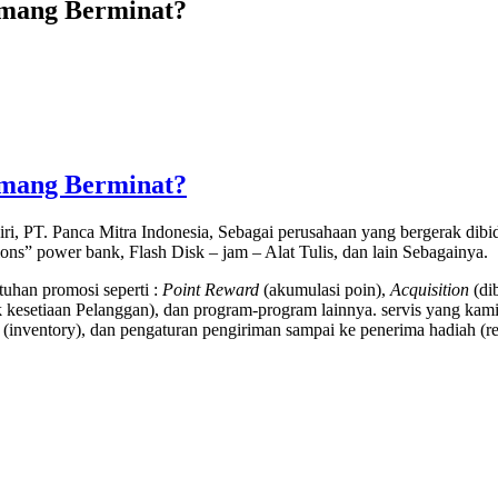
emang Berminat?
emang Berminat?
ri, PT. Panca Mitra Indonesia, Sebagai perusahaan yang bergerak di
tions” power bank, Flash Disk – jam – Alat Tulis, dan lain Sebagainya.
uhan promosi seperti :
Point Reward
(akumulasi poin),
Acquisition
(di
kesetiaan Pelanggan), dan program-program lainnya. servis yang kami
(inventory), dan pengaturan pengiriman sampai ke penerima hadiah (rec