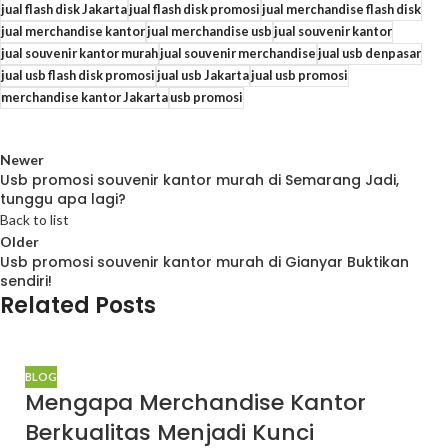
jual flash disk Jakarta
jual flash disk promosi
jual merchandise flash disk
jual merchandise kantor
jual merchandise usb
jual souvenir kantor
jual souvenir kantor murah
jual souvenir merchandise
jual usb denpasar
jual usb flash disk promosi
jual usb Jakarta
jual usb promosi
merchandise kantor Jakarta
usb promosi
Newer
Usb promosi souvenir kantor murah di Semarang Jadi,
tunggu apa lagi?
Back to list
Older
Usb promosi souvenir kantor murah di Gianyar Buktikan
sendiri!
Related Posts
BLOG
Mengapa Merchandise Kantor
Berkualitas Menjadi Kunci