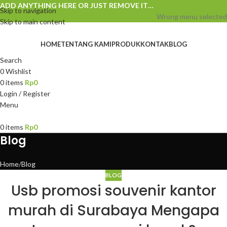
ADD ANYTHING HERE OR JUST REMOVE IT…
Skip to navigation
Wrong menu selected
Skip to main content
HOME
TENTANG KAMI
PRODUK
KONTAK
BLOG
Search
0
Wishlist
0
items
Rp
0
Login / Register
Menu
0
items
Rp
0
Blog
Home
Blog
BLOG
Usb promosi souvenir kantor
murah di Surabaya Mengapa