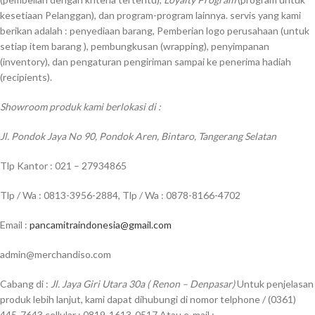
kesetiaan Pelanggan), dan program-program lainnya. servis yang kami
berikan adalah : penyediaan barang, Pemberian logo perusahaan (untuk
setiap item barang ), pembungkusan (wrapping), penyimpanan
(inventory), dan pengaturan pengiriman sampai ke penerima hadiah
(recipients).
Showroom produk kami berlokasi di :
Jl. Pondok Jaya No 90, Pondok Aren, Bintaro, Tangerang Selatan
Tlp Kantor : 021 – 27934865
Tlp / Wa : 0813-3956-2884, Tlp / Wa : 0878-8166-4702
Email :
pancamitraindonesia@gmail.com
admin@merchandiso.com
Cabang di :
Jl. Jaya Giri Utara 30a ( Renon – Denpasar)
Untuk penjelasan
produk lebih lanjut, kami dapat dihubungi di nomor telphone / (0361)
445-7643 cellular : 0819-1613-0517 Atau e-mail :