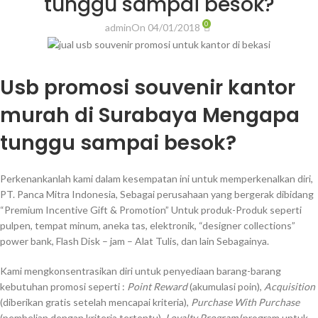
tunggu sampai besok?
0
admin
On 04/01/2018
Usb promosi souvenir kantor
murah di Surabaya Mengapa
tunggu sampai besok?
Perkenankanlah kami dalam kesempatan ini untuk memperkenalkan diri,
PT. Panca Mitra Indonesia, Sebagai perusahaan yang bergerak dibidang
“Premium Incentive Gift & Promotion” Untuk produk-Produk seperti
pulpen, tempat minum, aneka tas, elektronik, “designer collections”
power bank, Flash Disk – jam – Alat Tulis, dan lain Sebagainya.
Kami mengkonsentrasikan diri untuk penyediaan barang-barang
kebutuhan promosi seperti :
Point Reward
(akumulasi poin),
Acquisition
(diberikan gratis setelah mencapai kriteria),
Purchase With Purchase
(pembelian dengan kriteria tertentu),
Loyalty Program
(program untuk